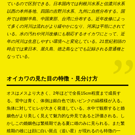
ているので区別できる。日本国内では利根川水系と信濃川水系
以西の本州各地、四国の吉野川水系、九州に自然分布する。国
外では朝鮮半島、中国東部、台湾に分布する。近年改修によっ
て多くの河川は流れがより緩やかになり、河床は平坦にされて
いる。水の汚れや河川改修にも順応するオイカワにとって、近
年の河川は生息しやすい環境へと変化している。21世紀初頭の
時点では東日本、屋久島、徳之島などでも記録される普通種と
なっている。
オイカワの見た目の特徴・見分け方
オスはメスより大きく、2年ほどで全長15cm程度まで成長す
る。背中は青く、体側は銀白色で淡いピンクの縞模様が入る。
魚体に対してヒレが大きく発達している。水中で観察すると婚
姻色がより美しく見えて魅力的な外見であると評価される。し
かしこの婚姻色は繁殖期である夏に雄のみに見られる。また繁
殖期の雄には顔に白い斑点（追い星）が現れるのも特徴の一