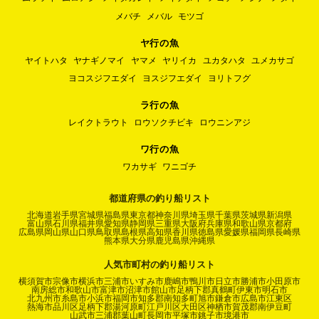
メバチ
メバル
モツゴ
ヤ行の魚
ヤイトハタ
ヤナギノマイ
ヤマメ
ヤリイカ
ユカタハタ
ユメカサゴ
ヨコスジフエダイ
ヨスジフエダイ
ヨリトフグ
ラ行の魚
レイクトラウト
ロウソクチビキ
ロウニンアジ
ワ行の魚
ワカサギ
ワニゴチ
都道府県の釣り船リスト
北海道
岩手県
宮城県
福島県
東京都
神奈川県
埼玉県
千葉県
茨城県
新潟県
富山県
石川県
福井県
愛知県
静岡県
三重県
大阪府
兵庫県
和歌山県
京都府
広島県
岡山県
山口県
鳥取県
島根県
高知県
香川県
徳島県
愛媛県
福岡県
長崎県
熊本県
大分県
鹿児島県
沖縄県
人気市町村の釣り船リスト
横須賀市
宗像市
横浜市
三浦市
いすみ市
鹿嶋市
鴨川市
日立市
勝浦市
小田原市
南房総市
和歌山市
富津市
沼津市
館山市
足柄下郡真鶴町
伊東市
明石市
北九州市
糸島市
小浜市
福岡市
知多郡南知多町
旭市
鎌倉市
広島市
江東区
熱海市
品川区
足柄下郡湯河原町
江戸川区
大田区
神栖市
賀茂郡南伊豆町
山武市
三浦郡葉山町
長岡市
平塚市
銚子市
境港市