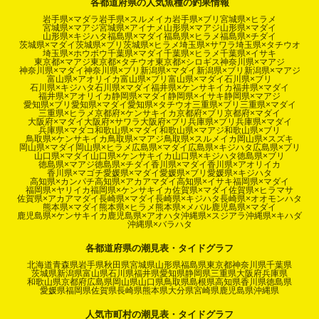
各都道府県の人気魚種の釣果情報
岩手県×マダラ
岩手県×スルメイカ
岩手県×ブリ
宮城県×ヒラメ
宮城県×マアジ
宮城県×アイナメ
山形県×マアジ
山形県×マダイ
山形県×キジハタ
福島県×マダイ
福島県×ヒラメ
福島県×チダイ
茨城県×マダイ
茨城県×ブリ
茨城県×ヒラメ
埼玉県×サワラ
埼玉県×タチウオ
埼玉県×ホウボウ
千葉県×マダイ
千葉県×ヒラメ
千葉県×イサキ
東京都×マアジ
東京都×タチウオ
東京都×シロギス
神奈川県×マアジ
神奈川県×マダイ
神奈川県×ブリ
新潟県×マダイ
新潟県×ブリ
新潟県×マアジ
富山県×アオリイカ
富山県×ブリ
富山県×マダイ
石川県×ブリ
石川県×キジハタ
石川県×マダイ
福井県×ケンサキイカ
福井県×マダイ
福井県×アオリイカ
静岡県×マダイ
静岡県×イサキ
静岡県×マアジ
愛知県×ブリ
愛知県×マダイ
愛知県×タチウオ
三重県×ブリ
三重県×マダイ
三重県×ヒラメ
京都府×ケンサキイカ
京都府×ブリ
京都府×マダイ
大阪府×マダイ
大阪府×サワラ
大阪府×ブリ
兵庫県×ブリ
兵庫県×マダイ
兵庫県×マダコ
和歌山県×マダイ
和歌山県×マアジ
和歌山県×ブリ
鳥取県×ケンサキイカ
鳥取県×マアジ
鳥取県×スルメイカ
岡山県×スズキ
岡山県×マダイ
岡山県×ヒラメ
広島県×マダイ
広島県×キジハタ
広島県×ブリ
山口県×マダイ
山口県×ケンサキイカ
山口県×キジハタ
徳島県×ブリ
徳島県×マアジ
徳島県×チダイ
香川県×マダイ
香川県×アオリイカ
香川県×マゴチ
愛媛県×マダイ
愛媛県×ブリ
愛媛県×キジハタ
高知県×カンパチ
高知県×アカアマダイ
高知県×イサキ
福岡県×マダイ
福岡県×ヤリイカ
福岡県×ケンサキイカ
佐賀県×マダイ
佐賀県×ヒラマサ
佐賀県×アカアマダイ
長崎県×マダイ
長崎県×キジハタ
長崎県×オオモンハタ
熊本県×マダイ
熊本県×ヒラメ
熊本県×メバル
鹿児島県×マダイ
鹿児島県×ケンサキイカ
鹿児島県×アオハタ
沖縄県×スジアラ
沖縄県×キハダ
沖縄県×バラハタ
各都道府県の潮見表・タイドグラフ
北海道
青森県
岩手県
秋田県
宮城県
山形県
福島県
東京都
神奈川県
千葉県
茨城県
新潟県
富山県
石川県
福井県
愛知県
静岡県
三重県
大阪府
兵庫県
和歌山県
京都府
広島県
岡山県
山口県
鳥取県
島根県
高知県
香川県
徳島県
愛媛県
福岡県
佐賀県
長崎県
熊本県
大分県
宮崎県
鹿児島県
沖縄県
人気市町村の潮見表・タイドグラフ