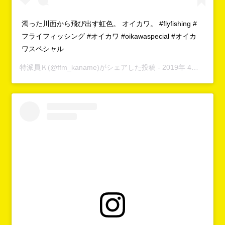
濁った川面から飛び出す虹色。 オイカワ。 #flyfishing #
フライフィッシング #オイカワ #oikawaspecial #オイカ
ワスペシャル
特派員Ｋ
(@ffm_kaname)がシェアした投稿 -
2019年 4月月29日午前6時05分PDT