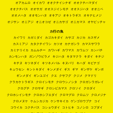
オアカムロ
オイカワ
オオクチイシナギ
オオクチハマダイ
オオクチバス
オオサガ
オオスジイシモチ
オオスジハタ
オオニベ
オオメハタ
オオモンハタ
オキアジ
オキトラギス
オキナヒメジ
オジサン
オニアジ
オニオコゼ
オニカサゴ
オニカマス
オヤビッチャ
カ行の魚
カイワリ
カガミダイ
カゴカキダイ
カサゴ
カジカ
カスザメ
カスミアジ
カタクチイワシ
カツオ
カナガシラ
カマスサワラ
カミナリイカ
カムルチー
カワハギ
カワマス
カワムツ
カンパチ
カンモンハタ
ガンゾウビラメ
キジハタ
キタマクラ
キダイ
キチジ
キチヌ
キツネダイ
キツネメバル
キヌバリ
キハダ
キビナゴ
キュウセン
キントキダイ
キンメダイ
ギス
ギマ
ギンザケ
ギンポ
ギンメダイ
ギンユゴイ
クエ
クサフグ
クジメ
クマドリ
クラカケトラギス
クロイシモチ
クロウシノシタ
クロガシラガレイ
クログチ
クロサギ
クロシビカマス
クロソイ
クロダイ
クロホシイシモチ
クロホシフエダイ
クロマグロ
クロムツ
クロメジナ
クロメヌケ
ケムシカジカ
ケンサキイカ
ゲンゴロウブナ
コイ
コウイカ
コクチバス
コショウダイ
コトヒキ
コノシロ
コブダイ