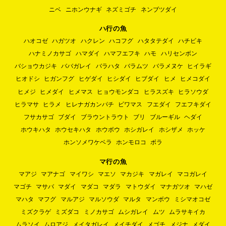
ニベ
ニホンウナギ
ネズミゴチ
ネンブツダイ
ハ行の魚
ハオコゼ
ハガツオ
ハクレン
ハコフグ
ハタタテダイ
ハチビキ
ハナミノカサゴ
ハマダイ
ハマフエフキ
ハモ
ハリセンボン
バショウカジキ
ババガレイ
バラハタ
バラムツ
バラメヌケ
ヒイラギ
ヒオドシ
ヒガンフグ
ヒゲダイ
ヒシダイ
ヒブダイ
ヒメ
ヒメコダイ
ヒメジ
ヒメダイ
ヒメマス
ヒョウモンダコ
ヒラスズキ
ヒラソウダ
ヒラマサ
ヒラメ
ヒレナガカンパチ
ビワマス
フエダイ
フエフキダイ
フサカサゴ
ブダイ
ブラウントラウト
ブリ
ブルーギル
ヘダイ
ホウキハタ
ホウセキハタ
ホウボウ
ホシガレイ
ホシザメ
ホッケ
ホンソメワケベラ
ホンモロコ
ボラ
マ行の魚
マアジ
マアナゴ
マイワシ
マエソ
マカジキ
マガレイ
マコガレイ
マゴチ
マサバ
マダイ
マダコ
マダラ
マトウダイ
マナガツオ
マハゼ
マハタ
マフグ
マルアジ
マルソウダ
マルタ
マンボウ
ミシマオコゼ
ミズクラゲ
ミズダコ
ミノカサゴ
ムシガレイ
ムツ
ムラサキイカ
ムラソイ
ムロアジ
メイタガレイ
メイチダイ
メゴチ
メジナ
メダイ