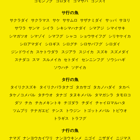
コモンフグ
コロダイ
ゴマサバ
ゴンズイ
サ行の魚
サクラダイ
サクラマス
サケ
ササムロ
サザナミダイ
サッパ
サヨリ
サワラ
サンマ
シイラ
シキシマハナダイ
シマアジ
シマイサキ
シマガツオ
シマゾイ
シマフグ
シャコ
ショウサイフグ
シリヤケイカ
シロアマダイ
シロギス
シログチ
シロサバフグ
シロダイ
ジンドウイカ
スケトウダラ
スジアラ
スジイカ
スズキ
スズメダイ
スナダコ
スマ
スルメイカ
セトダイ
センニンフグ
ソウシハギ
ソウハチ
ソデイカ
タ行の魚
タイリクスズキ
タイリクバラタナゴ
タカサゴ
タカノハダイ
タカベ
タケノコメバル
タチウオ
タナゴ
タヌキメバル
タマガシラ
タモロコ
ダツ
チカ
チカメキントキ
チゴダラ
チダイ
チャイロマルハタ
ツムブリ
テナガエビ
テンス
トウジン
トゴットメバル
トビウオ
トラギス
トラフグ
ナ行の魚
ナマズ
ナンヨウカイワリ
ナンヨウキンメ
ニゴイ
ニザダイ
ニジマス