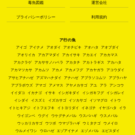
毒魚図鑑
運営会社
プライバシーポリシー
利用規約
ア行の魚
アイゴ
アイナメ
アオダイ
アオチビキ
アオハタ
アオブダイ
アオリイカ
アカアマダイ
アカイサキ
アカエイ
アカカマス
アカクラゲ
アカササノハベラ
アカタチ
アカトラギス
アカハタ
アカマツカサ
アカムツ
アカメ
アカメフグ
アカヤガラ
アコウダイ
アサヒアナハゼ
アズマハナダイ
アナハゼ
アブラソコムツ
アブラハヤ
アブラボウズ
アマゴ
アメマス
アヤメカサゴ
アユ
アラ
アンコウ
イイダコ
イカナゴ
イサキ
イシガキダイ
イシガキフグ
イシガレイ
イシダイ
イスズミ
イズカサゴ
イソカサゴ
イソマグロ
イトウ
イトヒキアジ
イトフエフキ
イトヨリダイ
イネゴチ
イヤゴハタ
イラ
ウイゴンベ
ウグイ
ウケグチメバル
ウスバハギ
ウスメバル
ウッカリカサゴ
ウツボ
ウマヅラハギ
ウミタナゴ
ウメイロ
ウルメイワシ
ウロハゼ
エゾアイナメ
エゾメバル
エビスダイ