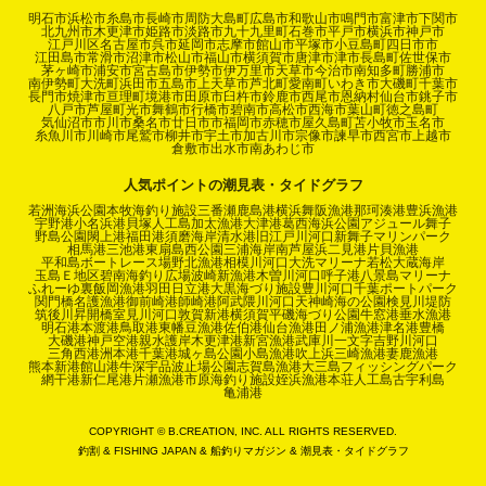
明石市
浜松市
糸島市
長崎市
周防大島町
広島市
和歌山市
鳴門市
富津市
下関市
北九州市
木更津市
姫路市
淡路市
九十九里町
石巻市
平戸市
横浜市
神戸市
江戸川区
名古屋市
呉市
延岡市
志摩市
館山市
平塚市
小豆島町
四日市市
江田島市
常滑市
沼津市
松山市
福山市
横須賀市
唐津市
津市
長島町
佐世保市
茅ヶ崎市
浦安市
宮古島市
伊勢市
伊万里市
天草市
今治市
南知多町
勝浦市
南伊勢町
大洗町
浜田市
五島市
上天草市
芦北町
愛南町
いわき市
大磯町
千葉市
長門市
焼津市
亘理町
境港市
田原市
臼杵市
鈴鹿市
西尾市
恩納村
仙台市
銚子市
八戸市
芦屋町
光市
舞鶴市
行橋市
碧南市
高松市
西海市
葉山町
徳之島町
気仙沼市
市川市
桑名市
廿日市市
福岡市
赤穂市
屋久島町
苫小牧市
玉名市
糸魚川市
川崎市
尾鷲市
柳井市
宇土市
加古川市
宗像市
諫早市
西宮市
上越市
倉敷市
出水市
南あわじ市
人気ポイントの潮見表・タイドグラフ
若洲海浜公園
本牧海釣り施設
三番瀬
鹿島港
横浜
舞阪漁港
那珂湊港
豊浜漁港
宇野港
小名浜港
貝塚人工島
加太漁港
大津港
葛西海浜公園
アジュール舞子
野島公園
閖上港
福田港
須磨海岸
清水港
旧江戸川河口
新舞子マリンパーク
相馬港
三池港
東扇島西公園
三浦海岸
南芦屋浜
二見港
片貝漁港
平和島ボートレース場
野北漁港
相模川河口
大洗マリーナ
若松
大蔵海岸
玉島Ｅ地区
碧南海釣り広場
波崎新漁港
木曽川河口
呼子港
八景島マリーナ
ふれーゆ裏
飯岡漁港
羽田
日立港
大黒海づり施設
豊川河口
千葉ポートパーク
関門橋
名護漁港
御前崎港
師崎港
阿武隈川河口
天神崎
海の公園
検見川堤防
筑後川昇開橋
室見川河口
敦賀新港
横須賀
平磯海づり公園
牛窓港
垂水漁港
明石港
本渡港
鳥取港
東幡豆漁港
佐伯港
仙台漁港
田ノ浦漁港
津名港
豊橋
大磯港
神戸空港親水護岸
木更津港
新宮漁港
武庫川一文字
吉野川河口
三角西港
洲本港
千葉港
城ヶ島公園
小島漁港
吹上浜
三崎漁港
妻鹿漁港
熊本新港
館山港
牛深
宇品波止場公園
志賀島漁港
大三島フィッシングパーク
網干港
新仁尾港
片瀬漁港
市原海釣り施設
姪浜漁港
本荘人工島
古宇利島
亀浦港
COPYRIGHT © B.CREATION, INC. ALL RIGHTS RESERVED.
釣割
&
FISHING JAPAN
&
船釣りマガジン
&
潮見表・タイドグラフ