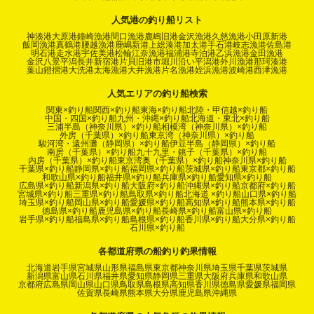
人気港の釣り船リスト
神湊港
大原港
鐘崎漁港
間口漁港
鹿嶋旧港
金沢漁港
久慈漁港
小田原新港
飯岡漁港
真鶴港
腰越漁港
鹿嶋新港
上総湊港
加太港
手石港
岐志漁港
佐島港
明石港
走水港
宇佐美港
松輪江奈漁港
福浦港
寺泊港
乙浜漁港
金田漁港
金沢八景平潟
長井新宿港
片貝旧港
市堀川沿い
平潟港
外川漁港
那珂湊港
葉山鐙摺港
大洗港
太海漁港
大井漁港
片名漁港
姪浜漁港
波崎港
西津漁港
人気エリアの釣り船検索
関東×釣り船
関西×釣り船
東海×釣り船
北陸・甲信越×釣り船
中国・四国×釣り船
九州・沖縄×釣り船
北海道・東北×釣り船
三浦半島（神奈川県）×釣り船
相模湾（神奈川県）×釣り船
外房（千葉県）×釣り船
東京湾（神奈川県）×釣り船
駿河湾・遠州灘（静岡県）×釣り船
伊豆半島（静岡県）×釣り船
南房（千葉県）×釣り船
九十九里・銚子（千葉県）×釣り船
内房（千葉県）×釣り船
東京湾奥（千葉県）×釣り船
神奈川県×釣り船
千葉県×釣り船
静岡県×釣り船
福岡県×釣り船
茨城県×釣り船
東京都×釣り船
和歌山県×釣り船
福井県×釣り船
兵庫県×釣り船
愛知県×釣り船
広島県×釣り船
新潟県×釣り船
大阪府×釣り船
沖縄県×釣り船
京都府×釣り船
宮城県×釣り船
三重県×釣り船
鳥取県×釣り船
北海道 ×釣り船
山口県×釣り船
埼玉県×釣り船
岡山県×釣り船
愛媛県×釣り船
高知県×釣り船
熊本県×釣り船
徳島県×釣り船
鹿児島県×釣り船
長崎県×釣り船
富山県×釣り船
岩手県×釣り船
福島県×釣り船
島根県×釣り船
香川県×釣り船
大分県×釣り船
石川県×釣り船
各都道府県の船釣り釣果情報
北海道
岩手県
宮城県
山形県
福島県
東京都
神奈川県
埼玉県
千葉県
茨城県
新潟県
富山県
石川県
福井県
愛知県
静岡県
三重県
大阪府
兵庫県
和歌山県
京都府
広島県
岡山県
山口県
鳥取県
島根県
高知県
香川県
徳島県
愛媛県
福岡県
佐賀県
長崎県
熊本県
大分県
鹿児島県
沖縄県