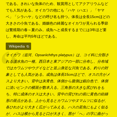
である。きれいな魚体のため、観賞用としてアクアリウムなど
でも人気がある。オイカワの他にも「ハヤ（ハエ）」「ヤマ
ベ」「シラハヤ」などの呼び名も持つ。体長は全長15cmほどの
大きさの小魚である。婚姻色の綺麗なオイカワが見られる季節
は繁殖期の春～夏のみ。成魚へと成長するまでには3年ほど要
し、寿命は平均5年ほどである。
Wikipedia
オイカワ（追河、Opsariichthys platypus）は、コイ科に分類さ
れる淡水魚の一種。西日本と東アジアの一部に分布し、分布域
ではカワムツやウグイなどと並ぶ身近な川魚である。釣りの対
象としても人気がある。成魚は体長15cmほどで、オスの方がメ
スより大きい。背中は灰青色、体側から腹側は銀白色で、体側
に淡いピンクの横斑が数本入る。三角形の大きな尻びれをも
ち、特に成体のオスは大きい。背中の背びれの前に黄色の紡錘
形の斑点がある。上から見るとカワムツやヌマムツに似るが、
各ひれがより大きく広がってみえる。ハスの若魚にもよく似る
が、ハスは横から見ると口が大きく、唇が「へ」の字に曲がっ