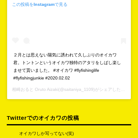
この投稿をInstagramで見る
２月とは思えない陽気に誘われて久しぶりのオイカワ
君。トントンというオイカワ独特のアタリをしばし楽し
ませて貰いました。 #オイカワ #flyfishinglife
#flyfishingjunkie #2020.02.02
相崎おると Oruto Aizaki
(@saitaniya_1109)がシェアした投稿 -
2
Twitterでのオイカワの投稿
オイカワしか写ってない(笑)