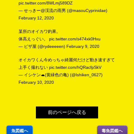
pic.twitter.com/8WLmj589DZ
— せっきー@渓流の雨男 (@masouCyprinidae)
February 12, 2020
某所のオイカワ釣果。
体高えっぐい。
pic.twitter.com/s474xk0Hxu
— ピザ屋 (@rydeeeeen)
February 9, 2020
オイカワくん今めっちゃ綺麗何だけど動き速すぎて
上手く撮れない
pic.twitter.com/hQRacfpSkV
— イシケン🐢(黄緑色の亀) (@Ishiken_0627)
February 10, 2020
前のページへ戻る
魚図鑑へ
毒魚図鑑へ