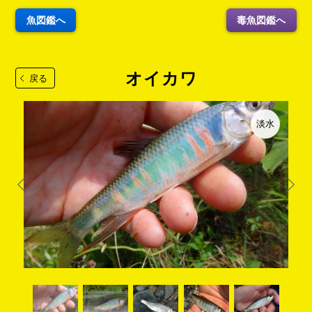
魚図鑑へ
毒魚図鑑へ
オイカワ
戻る
淡水