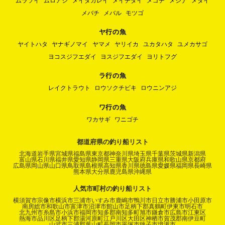
ムラソイ
ムロアジ
メイタガレイ
メイチダイ
メゴチ
メジナ
メダイ
メバチ
メバル
モツゴ
ヤ行の魚
ヤイトハタ
ヤナギノマイ
ヤマメ
ヤリイカ
ユカタハタ
ユメカサゴ
ヨコスジフエダイ
ヨスジフエダイ
ヨリトフグ
ラ行の魚
レイクトラウト
ロウソクチビキ
ロウニンアジ
ワ行の魚
ワカサギ
ワニゴチ
都道府県の釣り船リスト
北海道
岩手県
宮城県
福島県
東京都
神奈川県
埼玉県
千葉県
茨城県
新潟県
富山県
石川県
福井県
愛知県
静岡県
三重県
大阪府
兵庫県
和歌山県
京都府
広島県
岡山県
山口県
鳥取県
島根県
高知県
香川県
徳島県
愛媛県
福岡県
長崎県
熊本県
大分県
鹿児島県
沖縄県
人気市町村の釣り船リスト
横須賀市
宗像市
横浜市
三浦市
いすみ市
鹿嶋市
鴨川市
日立市
勝浦市
小田原市
南房総市
和歌山市
富津市
沼津市
館山市
足柄下郡真鶴町
伊東市
明石市
北九州市
糸島市
小浜市
福岡市
知多郡南知多町
旭市
鎌倉市
広島市
江東区
熱海市
品川区
足柄下郡湯河原町
江戸川区
大田区
神栖市
賀茂郡南伊豆町
山武市
三浦郡葉山町
長岡市
平塚市
銚子市
境港市