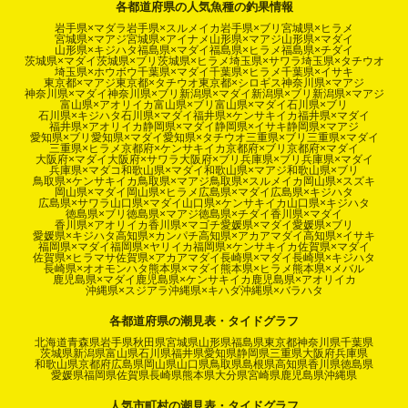
各都道府県の人気魚種の釣果情報
岩手県×マダラ
岩手県×スルメイカ
岩手県×ブリ
宮城県×ヒラメ
宮城県×マアジ
宮城県×アイナメ
山形県×マアジ
山形県×マダイ
山形県×キジハタ
福島県×マダイ
福島県×ヒラメ
福島県×チダイ
茨城県×マダイ
茨城県×ブリ
茨城県×ヒラメ
埼玉県×サワラ
埼玉県×タチウオ
埼玉県×ホウボウ
千葉県×マダイ
千葉県×ヒラメ
千葉県×イサキ
東京都×マアジ
東京都×タチウオ
東京都×シロギス
神奈川県×マアジ
神奈川県×マダイ
神奈川県×ブリ
新潟県×マダイ
新潟県×ブリ
新潟県×マアジ
富山県×アオリイカ
富山県×ブリ
富山県×マダイ
石川県×ブリ
石川県×キジハタ
石川県×マダイ
福井県×ケンサキイカ
福井県×マダイ
福井県×アオリイカ
静岡県×マダイ
静岡県×イサキ
静岡県×マアジ
愛知県×ブリ
愛知県×マダイ
愛知県×タチウオ
三重県×ブリ
三重県×マダイ
三重県×ヒラメ
京都府×ケンサキイカ
京都府×ブリ
京都府×マダイ
大阪府×マダイ
大阪府×サワラ
大阪府×ブリ
兵庫県×ブリ
兵庫県×マダイ
兵庫県×マダコ
和歌山県×マダイ
和歌山県×マアジ
和歌山県×ブリ
鳥取県×ケンサキイカ
鳥取県×マアジ
鳥取県×スルメイカ
岡山県×スズキ
岡山県×マダイ
岡山県×ヒラメ
広島県×マダイ
広島県×キジハタ
広島県×サワラ
山口県×マダイ
山口県×ケンサキイカ
山口県×キジハタ
徳島県×ブリ
徳島県×マアジ
徳島県×チダイ
香川県×マダイ
香川県×アオリイカ
香川県×マゴチ
愛媛県×マダイ
愛媛県×ブリ
愛媛県×キジハタ
高知県×カンパチ
高知県×アカアマダイ
高知県×イサキ
福岡県×マダイ
福岡県×ヤリイカ
福岡県×ケンサキイカ
佐賀県×マダイ
佐賀県×ヒラマサ
佐賀県×アカアマダイ
長崎県×マダイ
長崎県×キジハタ
長崎県×オオモンハタ
熊本県×マダイ
熊本県×ヒラメ
熊本県×メバル
鹿児島県×マダイ
鹿児島県×ケンサキイカ
鹿児島県×アオリイカ
沖縄県×スジアラ
沖縄県×キハダ
沖縄県×バラハタ
各都道府県の潮見表・タイドグラフ
北海道
青森県
岩手県
秋田県
宮城県
山形県
福島県
東京都
神奈川県
千葉県
茨城県
新潟県
富山県
石川県
福井県
愛知県
静岡県
三重県
大阪府
兵庫県
和歌山県
京都府
広島県
岡山県
山口県
鳥取県
島根県
高知県
香川県
徳島県
愛媛県
福岡県
佐賀県
長崎県
熊本県
大分県
宮崎県
鹿児島県
沖縄県
人気市町村の潮見表・タイドグラフ