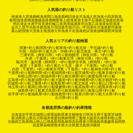
人気港の釣り船リスト
神湊港
大原港
鐘崎漁港
間口漁港
鹿嶋旧港
金沢漁港
久慈漁港
小田原新港
飯岡漁港
真鶴港
腰越漁港
鹿嶋新港
上総湊港
加太港
手石港
岐志漁港
佐島港
明石港
走水港
宇佐美港
松輪江奈漁港
福浦港
寺泊港
乙浜漁港
金田漁港
金沢八景平潟
長井新宿港
片貝旧港
市堀川沿い
平潟港
外川漁港
那珂湊港
葉山鐙摺港
大洗港
太海漁港
大井漁港
片名漁港
姪浜漁港
波崎港
西津漁港
人気エリアの釣り船検索
関東×釣り船
関西×釣り船
東海×釣り船
北陸・甲信越×釣り船
中国・四国×釣り船
九州・沖縄×釣り船
北海道・東北×釣り船
三浦半島（神奈川県）×釣り船
相模湾（神奈川県）×釣り船
外房（千葉県）×釣り船
東京湾（神奈川県）×釣り船
駿河湾・遠州灘（静岡県）×釣り船
伊豆半島（静岡県）×釣り船
南房（千葉県）×釣り船
九十九里・銚子（千葉県）×釣り船
内房（千葉県）×釣り船
東京湾奥（千葉県）×釣り船
神奈川県×釣り船
千葉県×釣り船
静岡県×釣り船
福岡県×釣り船
茨城県×釣り船
東京都×釣り船
和歌山県×釣り船
福井県×釣り船
兵庫県×釣り船
愛知県×釣り船
広島県×釣り船
新潟県×釣り船
大阪府×釣り船
沖縄県×釣り船
京都府×釣り船
宮城県×釣り船
三重県×釣り船
鳥取県×釣り船
北海道 ×釣り船
山口県×釣り船
埼玉県×釣り船
岡山県×釣り船
愛媛県×釣り船
高知県×釣り船
熊本県×釣り船
徳島県×釣り船
鹿児島県×釣り船
長崎県×釣り船
富山県×釣り船
岩手県×釣り船
福島県×釣り船
島根県×釣り船
香川県×釣り船
大分県×釣り船
石川県×釣り船
各都道府県の船釣り釣果情報
北海道
岩手県
宮城県
山形県
福島県
東京都
神奈川県
埼玉県
千葉県
茨城県
新潟県
富山県
石川県
福井県
愛知県
静岡県
三重県
大阪府
兵庫県
和歌山県
京都府
広島県
岡山県
山口県
鳥取県
島根県
高知県
香川県
徳島県
愛媛県
福岡県
佐賀県
長崎県
熊本県
大分県
鹿児島県
沖縄県