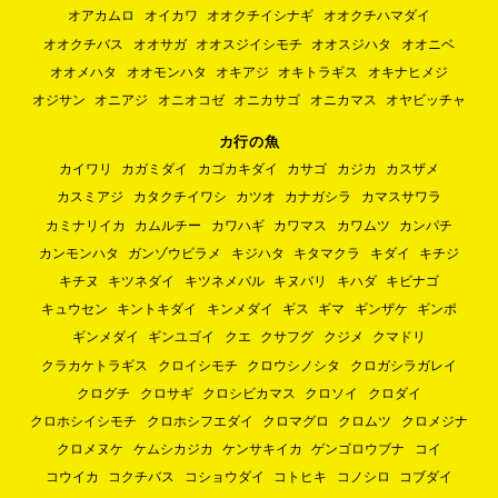
オアカムロ
オイカワ
オオクチイシナギ
オオクチハマダイ
オオクチバス
オオサガ
オオスジイシモチ
オオスジハタ
オオニベ
オオメハタ
オオモンハタ
オキアジ
オキトラギス
オキナヒメジ
オジサン
オニアジ
オニオコゼ
オニカサゴ
オニカマス
オヤビッチャ
カ行の魚
カイワリ
カガミダイ
カゴカキダイ
カサゴ
カジカ
カスザメ
カスミアジ
カタクチイワシ
カツオ
カナガシラ
カマスサワラ
カミナリイカ
カムルチー
カワハギ
カワマス
カワムツ
カンパチ
カンモンハタ
ガンゾウビラメ
キジハタ
キタマクラ
キダイ
キチジ
キチヌ
キツネダイ
キツネメバル
キヌバリ
キハダ
キビナゴ
キュウセン
キントキダイ
キンメダイ
ギス
ギマ
ギンザケ
ギンポ
ギンメダイ
ギンユゴイ
クエ
クサフグ
クジメ
クマドリ
クラカケトラギス
クロイシモチ
クロウシノシタ
クロガシラガレイ
クログチ
クロサギ
クロシビカマス
クロソイ
クロダイ
クロホシイシモチ
クロホシフエダイ
クロマグロ
クロムツ
クロメジナ
クロメヌケ
ケムシカジカ
ケンサキイカ
ゲンゴロウブナ
コイ
コウイカ
コクチバス
コショウダイ
コトヒキ
コノシロ
コブダイ