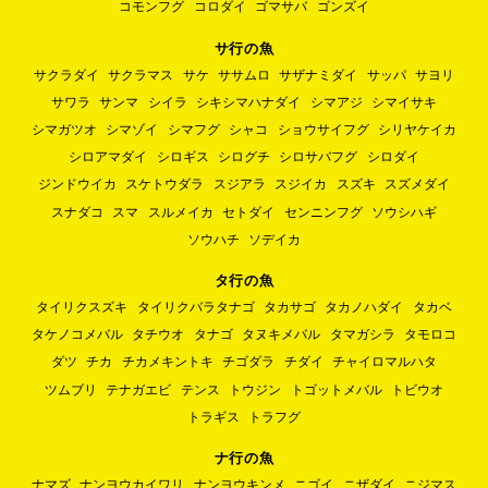
コモンフグ
コロダイ
ゴマサバ
ゴンズイ
サ行の魚
サクラダイ
サクラマス
サケ
ササムロ
サザナミダイ
サッパ
サヨリ
サワラ
サンマ
シイラ
シキシマハナダイ
シマアジ
シマイサキ
シマガツオ
シマゾイ
シマフグ
シャコ
ショウサイフグ
シリヤケイカ
シロアマダイ
シロギス
シログチ
シロサバフグ
シロダイ
ジンドウイカ
スケトウダラ
スジアラ
スジイカ
スズキ
スズメダイ
スナダコ
スマ
スルメイカ
セトダイ
センニンフグ
ソウシハギ
ソウハチ
ソデイカ
タ行の魚
タイリクスズキ
タイリクバラタナゴ
タカサゴ
タカノハダイ
タカベ
タケノコメバル
タチウオ
タナゴ
タヌキメバル
タマガシラ
タモロコ
ダツ
チカ
チカメキントキ
チゴダラ
チダイ
チャイロマルハタ
ツムブリ
テナガエビ
テンス
トウジン
トゴットメバル
トビウオ
トラギス
トラフグ
ナ行の魚
ナマズ
ナンヨウカイワリ
ナンヨウキンメ
ニゴイ
ニザダイ
ニジマス