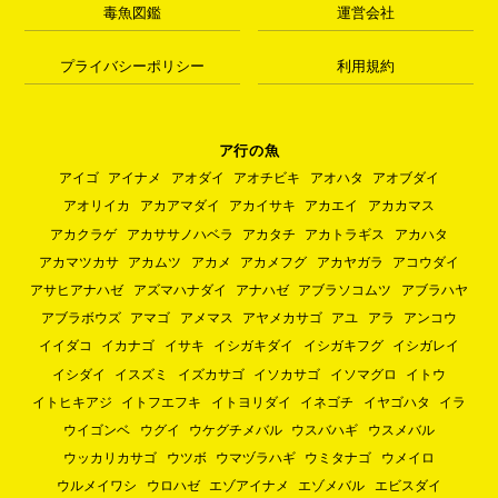
毒魚図鑑
運営会社
プライバシーポリシー
利用規約
ア行の魚
アイゴ
アイナメ
アオダイ
アオチビキ
アオハタ
アオブダイ
アオリイカ
アカアマダイ
アカイサキ
アカエイ
アカカマス
アカクラゲ
アカササノハベラ
アカタチ
アカトラギス
アカハタ
アカマツカサ
アカムツ
アカメ
アカメフグ
アカヤガラ
アコウダイ
アサヒアナハゼ
アズマハナダイ
アナハゼ
アブラソコムツ
アブラハヤ
アブラボウズ
アマゴ
アメマス
アヤメカサゴ
アユ
アラ
アンコウ
イイダコ
イカナゴ
イサキ
イシガキダイ
イシガキフグ
イシガレイ
イシダイ
イスズミ
イズカサゴ
イソカサゴ
イソマグロ
イトウ
イトヒキアジ
イトフエフキ
イトヨリダイ
イネゴチ
イヤゴハタ
イラ
ウイゴンベ
ウグイ
ウケグチメバル
ウスバハギ
ウスメバル
ウッカリカサゴ
ウツボ
ウマヅラハギ
ウミタナゴ
ウメイロ
ウルメイワシ
ウロハゼ
エゾアイナメ
エゾメバル
エビスダイ