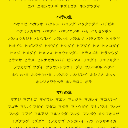
ニベ
ニホンウナギ
ネズミゴチ
ネンブツダイ
ハ行の魚
ハオコゼ
ハガツオ
ハクレン
ハコフグ
ハタタテダイ
ハチビキ
ハナミノカサゴ
ハマダイ
ハマフエフキ
ハモ
ハリセンボン
バショウカジキ
ババガレイ
バラハタ
バラムツ
バラメヌケ
ヒイラギ
ヒオドシ
ヒガンフグ
ヒゲダイ
ヒシダイ
ヒブダイ
ヒメ
ヒメコダイ
ヒメジ
ヒメダイ
ヒメマス
ヒョウモンダコ
ヒラスズキ
ヒラソウダ
ヒラマサ
ヒラメ
ヒレナガカンパチ
ビワマス
フエダイ
フエフキダイ
フサカサゴ
ブダイ
ブラウントラウト
ブリ
ブルーギル
ヘダイ
ホウキハタ
ホウセキハタ
ホウボウ
ホシガレイ
ホシザメ
ホッケ
ホンソメワケベラ
ホンモロコ
ボラ
マ行の魚
マアジ
マアナゴ
マイワシ
マエソ
マカジキ
マガレイ
マコガレイ
マゴチ
マサバ
マダイ
マダコ
マダラ
マトウダイ
マナガツオ
マハゼ
マハタ
マフグ
マルアジ
マルソウダ
マルタ
マンボウ
ミシマオコゼ
ミズクラゲ
ミズダコ
ミノカサゴ
ムシガレイ
ムツ
ムラサキイカ