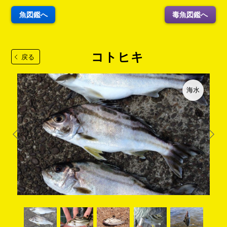
魚図鑑へ
毒魚図鑑へ
コトヒキ
戻る
海水