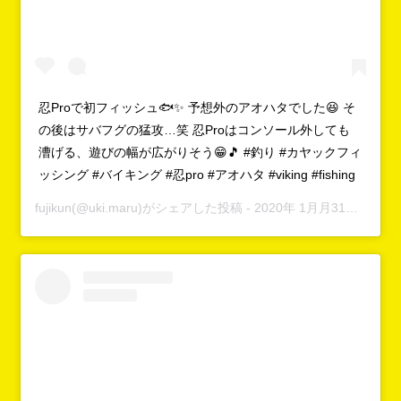
忍Proで初フィッシュ🐟✨ 予想外のアオハタでした😆 そ
の後はサバフグの猛攻…笑 忍Proはコンソール外しても
漕げる、遊びの幅が広がりそう😁🎵 #釣り #カヤックフィ
ッシング #バイキング #忍pro #アオハタ #viking #fishing
fujikun
(@uki.maru)がシェアした投稿 -
2020年 1月月31日午後7時34分PST