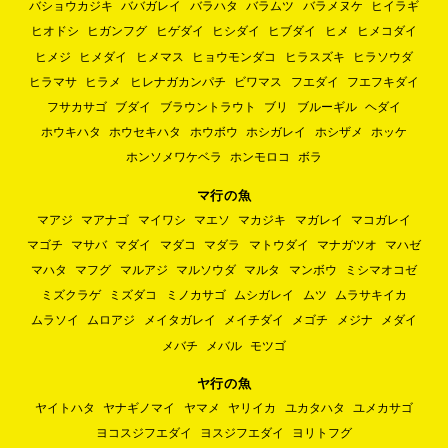
バショウカジキ
ババガレイ
バラハタ
バラムツ
バラメヌケ
ヒイラギ
ヒオドシ
ヒガンフグ
ヒゲダイ
ヒシダイ
ヒブダイ
ヒメ
ヒメコダイ
ヒメジ
ヒメダイ
ヒメマス
ヒョウモンダコ
ヒラスズキ
ヒラソウダ
ヒラマサ
ヒラメ
ヒレナガカンパチ
ビワマス
フエダイ
フエフキダイ
フサカサゴ
ブダイ
ブラウントラウト
ブリ
ブルーギル
ヘダイ
ホウキハタ
ホウセキハタ
ホウボウ
ホシガレイ
ホシザメ
ホッケ
ホンソメワケベラ
ホンモロコ
ボラ
マ行の魚
マアジ
マアナゴ
マイワシ
マエソ
マカジキ
マガレイ
マコガレイ
マゴチ
マサバ
マダイ
マダコ
マダラ
マトウダイ
マナガツオ
マハゼ
マハタ
マフグ
マルアジ
マルソウダ
マルタ
マンボウ
ミシマオコゼ
ミズクラゲ
ミズダコ
ミノカサゴ
ムシガレイ
ムツ
ムラサキイカ
ムラソイ
ムロアジ
メイタガレイ
メイチダイ
メゴチ
メジナ
メダイ
メバチ
メバル
モツゴ
ヤ行の魚
ヤイトハタ
ヤナギノマイ
ヤマメ
ヤリイカ
ユカタハタ
ユメカサゴ
ヨコスジフエダイ
ヨスジフエダイ
ヨリトフグ