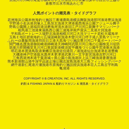
糸魚川市
川崎市
尾鷲市
柳井市
宇土市
加古川市
宗像市
諫早市
西宮市
上越市
倉敷市
出水市
南あわじ市
人気ポイントの潮見表・タイドグラフ
若洲海浜公園
本牧海釣り施設
三番瀬
鹿島港
横浜
舞阪漁港
那珂湊港
豊浜漁港
宇野港
小名浜港
貝塚人工島
加太漁港
大津港
葛西海浜公園
アジュール舞子
野島公園
閖上港
福田港
須磨海岸
清水港
旧江戸川河口
新舞子マリンパーク
相馬港
三池港
東扇島西公園
三浦海岸
南芦屋浜
二見港
片貝漁港
平和島ボートレース場
野北漁港
相模川河口
大洗マリーナ
若松
大蔵海岸
玉島Ｅ地区
碧南海釣り広場
波崎新漁港
木曽川河口
呼子港
八景島マリーナ
ふれーゆ裏
飯岡漁港
羽田
日立港
大黒海づり施設
豊川河口
千葉ポートパーク
関門橋
名護漁港
御前崎港
師崎港
天神崎
阿武隈川河口
海の公園
検見川堤防
筑後川昇開橋
室見川河口
敦賀新港
横須賀
平磯海づり公園
牛窓港
垂水漁港
明石港
本渡港
鳥取港
東幡豆漁港
佐伯港
田ノ浦漁港
仙台漁港
津名港
豊橋
大磯港
神戸空港親水護岸
木更津港
武庫川一文字
新宮漁港
吉野川河口
三角西港
洲本港
千葉港
城ヶ島公園
小島漁港
吹上浜
三崎漁港
妻鹿漁港
熊本新港
館山港
牛深
宇品波止場公園
志賀島漁港
大三島フィッシングパーク
網干港
新仁尾港
片瀬漁港
市原海釣り施設
姪浜漁港
本荘人工島
古宇利島
亀浦港
COPYRIGHT © B.CREATION, INC. ALL RIGHTS RESERVED.
釣割
&
FISHING JAPAN
&
船釣りマガジン
&
潮見表・タイドグラフ