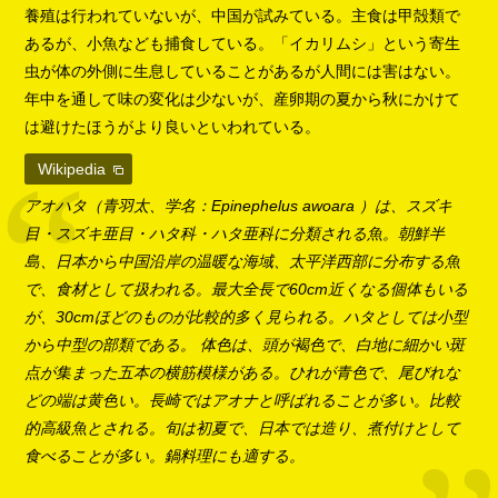
養殖は行われていないが、中国が試みている。主食は甲殻類で
あるが、小魚なども捕食している。「イカリムシ」という寄生
虫が体の外側に生息していることがあるが人間には害はない。
年中を通して味の変化は少ないが、産卵期の夏から秋にかけて
は避けたほうがより良いといわれている。
Wikipedia
アオハタ（青羽太、学名：Epinephelus awoara ）は、スズキ
目・スズキ亜目・ハタ科・ハタ亜科に分類される魚。朝鮮半
島、日本から中国沿岸の温暖な海域、太平洋西部に分布する魚
で、食材として扱われる。最大全長で60cm近くなる個体もいる
が、30cmほどのものが比較的多く見られる。ハタとしては小型
から中型の部類である。 体色は、頭が褐色で、白地に細かい斑
点が集まった五本の横筋模様がある。ひれが青色で、尾びれな
どの端は黄色い。長崎ではアオナと呼ばれることが多い。比較
的高級魚とされる。旬は初夏で、日本では造り、煮付けとして
食べることが多い。鍋料理にも適する。