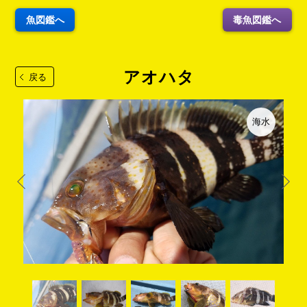
魚図鑑へ
毒魚図鑑へ
アオハタ
戻る
海水