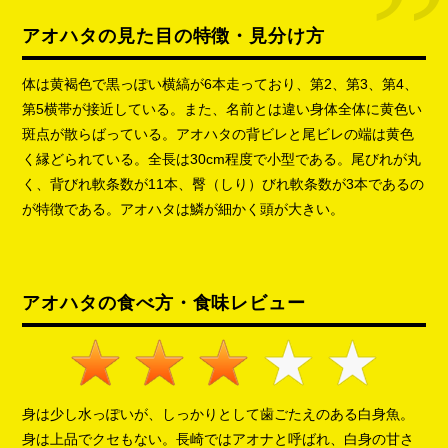
アオハタの見た目の特徴・見分け方
体は黄褐色で黒っぽい横縞が6本走っており、第2、第3、第4、
第5横帯が接近している。また、名前とは違い身体全体に黄色い
斑点が散らばっている。アオハタの背ビレと尾ビレの端は黄色
く縁どられている。全長は30cm程度で小型である。尾びれが丸
く、背びれ軟条数が11本、臀（しり）びれ軟条数が3本であるの
が特徴である。アオハタは鱗が細かく頭が大きい。
アオハタの食べ方・食味レビュー
身は少し水っぽいが、しっかりとして歯ごたえのある白身魚。
身は上品でクセもない。長崎ではアオナと呼ばれ、白身の甘さ