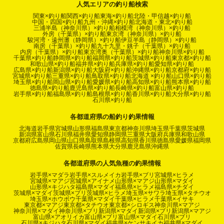
人気エリアの釣り船検索
関東×釣り船
関西×釣り船
東海×釣り船
北陸・甲信越×釣り船
中国・四国×釣り船
九州・沖縄×釣り船
北海道・東北×釣り船
三浦半島（神奈川県）×釣り船
相模湾（神奈川県）×釣り船
外房（千葉県）×釣り船
東京湾（神奈川県）×釣り船
駿河湾・遠州灘（静岡県）×釣り船
伊豆半島（静岡県）×釣り船
南房（千葉県）×釣り船
九十九里・銚子（千葉県）×釣り船
内房（千葉県）×釣り船
東京湾奥（千葉県）×釣り船
神奈川県×釣り船
千葉県×釣り船
静岡県×釣り船
福岡県×釣り船
茨城県×釣り船
東京都×釣り船
和歌山県×釣り船
福井県×釣り船
兵庫県×釣り船
愛知県×釣り船
広島県×釣り船
新潟県×釣り船
大阪府×釣り船
沖縄県×釣り船
京都府×釣り船
宮城県×釣り船
三重県×釣り船
鳥取県×釣り船
北海道 ×釣り船
山口県×釣り船
埼玉県×釣り船
岡山県×釣り船
愛媛県×釣り船
高知県×釣り船
熊本県×釣り船
徳島県×釣り船
鹿児島県×釣り船
長崎県×釣り船
富山県×釣り船
岩手県×釣り船
福島県×釣り船
島根県×釣り船
香川県×釣り船
大分県×釣り船
石川県×釣り船
各都道府県の船釣り釣果情報
北海道
岩手県
宮城県
山形県
福島県
東京都
神奈川県
埼玉県
千葉県
茨城県
新潟県
富山県
石川県
福井県
愛知県
静岡県
三重県
大阪府
兵庫県
和歌山県
京都府
広島県
岡山県
山口県
鳥取県
島根県
高知県
香川県
徳島県
愛媛県
福岡県
佐賀県
長崎県
熊本県
大分県
鹿児島県
沖縄県
各都道府県の人気魚種の釣果情報
岩手県×マダラ
岩手県×スルメイカ
岩手県×ブリ
宮城県×ヒラメ
宮城県×マアジ
宮城県×アイナメ
山形県×マアジ
山形県×マダイ
山形県×キジハタ
福島県×マダイ
福島県×ヒラメ
福島県×チダイ
茨城県×マダイ
茨城県×ブリ
茨城県×ヒラメ
埼玉県×サワラ
埼玉県×タチウオ
埼玉県×ホウボウ
千葉県×マダイ
千葉県×ヒラメ
千葉県×イサキ
東京都×マアジ
東京都×タチウオ
東京都×シロギス
神奈川県×マアジ
神奈川県×マダイ
神奈川県×ブリ
新潟県×マダイ
新潟県×ブリ
新潟県×マアジ
富山県×アオリイカ
富山県×ブリ
富山県×マダイ
石川県×ブリ
石川県×キジハタ
石川県×マダイ
福井県×ケンサキイカ
福井県×マダイ