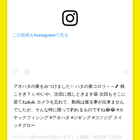
この投稿をInstagramで見る
アオハタの巣をみつけました✨ ハタの巣コロリ～～🎵 根
こそぎ？ いやいや、次回に残しときます😆 次回もそこに
居てね🙏🙏 カメラを忘れて、動画は撮る事が出来ません
でしたが、そんな時に限って釣れるものですね😂😂 #カ
ヤックフィシング #アオハタ #ジギング #コソジグ スイ
ッチグロー
のりにい
(@norinii11)がシェアした投稿 -
2020年 2月月4日午前1時37分PST