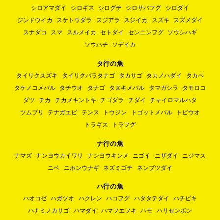
シロアマダイ
シロギス
シログチ
シロサバフグ
シロダイ
ジンドウイカ
スケトウダラ
スジアラ
スジイカ
スズキ
スズメダイ
スナダコ
スマ
スルメイカ
セトダイ
センニンフグ
ソウシハギ
ソウハチ
ソデイカ
タ行の魚
タイリクスズキ
タイリクバラタナゴ
タカサゴ
タカノハダイ
タカベ
タケノコメバル
タチウオ
タナゴ
タヌキメバル
タマガシラ
タモロコ
ダツ
チカ
チカメキントキ
チゴダラ
チダイ
チャイロマルハタ
ツムブリ
テナガエビ
テンス
トウジン
トゴットメバル
トビウオ
トラギス
トラフグ
ナ行の魚
ナマズ
ナンヨウカイワリ
ナンヨウキンメ
ニゴイ
ニザダイ
ニジマス
ニベ
ニホンウナギ
ネズミゴチ
ネンブツダイ
ハ行の魚
ハオコゼ
ハガツオ
ハクレン
ハコフグ
ハタタテダイ
ハチビキ
ハナミノカサゴ
ハマダイ
ハマフエフキ
ハモ
ハリセンボン