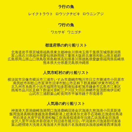
ラ行の魚
レイクトラウト
ロウソクチビキ
ロウニンアジ
ワ行の魚
ワカサギ
ワニゴチ
都道府県の釣り船リスト
北海道
岩手県
宮城県
福島県
東京都
神奈川県
埼玉県
千葉県
茨城県
新潟県
富山県
石川県
福井県
愛知県
静岡県
三重県
大阪府
兵庫県
和歌山県
京都府
広島県
岡山県
山口県
鳥取県
島根県
高知県
香川県
徳島県
愛媛県
福岡県
長崎県
熊本県
大分県
鹿児島県
沖縄県
人気市町村の釣り船リスト
横須賀市
宗像市
横浜市
三浦市
いすみ市
鹿嶋市
鴨川市
日立市
勝浦市
小田原市
南房総市
和歌山市
富津市
沼津市
館山市
足柄下郡真鶴町
伊東市
明石市
北九州市
糸島市
小浜市
福岡市
知多郡南知多町
旭市
鎌倉市
広島市
江東区
熱海市
品川区
足柄下郡湯河原町
江戸川区
大田区
神栖市
賀茂郡南伊豆町
山武市
三浦郡葉山町
長岡市
平塚市
銚子市
境港市
人気港の釣り船リスト
神湊港
大原港
鐘崎漁港
間口漁港
鹿嶋旧港
金沢漁港
久慈漁港
小田原新港
飯岡漁港
真鶴港
腰越漁港
鹿嶋新港
上総湊港
加太港
手石港
岐志漁港
佐島港
明石港
走水港
宇佐美港
松輪江奈漁港
福浦港
寺泊港
乙浜漁港
金田漁港
金沢八景平潟
長井新宿港
片貝旧港
市堀川沿い
平潟港
外川漁港
那珂湊港
葉山鐙摺港
大洗港
太海漁港
大井漁港
片名漁港
姪浜漁港
波崎港
西津漁港