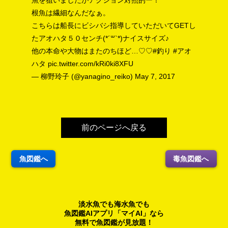
魚を狙いましたがアクション対照的ー！
根魚は繊細なんだなぁ。
こちらは船長にビシバシ指導していただいてGETし
たアオハタ５０センチ(*´꒳`*)ナイスサイズ♪
他の本命や大物はまたのちほど…♡♡
#釣り
#アオ
ハタ
pic.twitter.com/kRi0ki8XFU
— 柳野玲子 (@yanagino_reiko)
May 7, 2017
前のページへ戻る
魚図鑑へ
毒魚図鑑へ
淡水魚でも海水魚でも
魚図鑑AIアプリ「マイAI」なら
無料で魚図鑑が見放題！