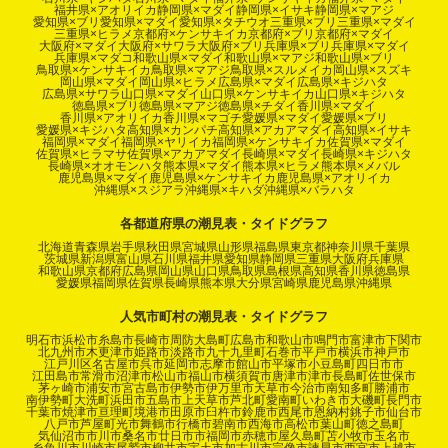
福井県×アオリイカ
静岡県×マダイ
静岡県×イサキ
静岡県×マアジ
愛知県×ブリ
愛知県×マダイ
愛知県×タチウオ
三重県×ブリ
三重県×マダイ
三重県×ヒラメ
京都府×ケンサキイカ
京都府×ブリ
京都府×マダイ
大阪府×マダイ
大阪府×サワラ
大阪府×ブリ
兵庫県×ブリ
兵庫県×マダイ
兵庫県×マダコ
和歌山県×マダイ
和歌山県×マアジ
和歌山県×ブリ
鳥取県×ケンサキイカ
鳥取県×マアジ
鳥取県×スルメイカ
岡山県×スズキ
岡山県×マダイ
岡山県×ヒラメ
広島県×マダイ
広島県×キジハタ
広島県×サワラ
山口県×マダイ
山口県×ケンサキイカ
山口県×キジハタ
徳島県×ブリ
徳島県×マアジ
徳島県×チダイ
香川県×マダイ
香川県×アオリイカ
香川県×マゴチ
愛媛県×マダイ
愛媛県×ブリ
愛媛県×キジハタ
高知県×カンパチ
高知県×アカアマダイ
高知県×イサキ
福岡県×マダイ
福岡県×ヤリイカ
福岡県×ケンサキイカ
佐賀県×マダイ
佐賀県×ヒラマサ
佐賀県×アカアマダイ
長崎県×マダイ
長崎県×キジハタ
長崎県×オオモンハタ
熊本県×マダイ
熊本県×ヒラメ
熊本県×メバル
鹿児島県×マダイ
鹿児島県×ケンサキイカ
鹿児島県×アオリイカ
沖縄県×スジアラ
沖縄県×キハダ
沖縄県×バラハタ
各都道府県の潮見表・タイドグラフ
北海道
青森県
岩手県
秋田県
宮城県
山形県
福島県
東京都
神奈川県
千葉県
茨城県
新潟県
富山県
石川県
福井県
愛知県
静岡県
三重県
大阪府
兵庫県
和歌山県
京都府
広島県
岡山県
山口県
鳥取県
島根県
高知県
香川県
徳島県
愛媛県
福岡県
佐賀県
長崎県
熊本県
大分県
宮崎県
鹿児島県
沖縄県
人気市町村の潮見表・タイドグラフ
明石市
浜松市
糸島市
長崎市
周防大島町
広島市
和歌山市
鳴門市
富津市
下関市
北九州市
木更津市
姫路市
淡路市
九十九里町
石巻市
平戸市
横浜市
神戸市
江戸川区
名古屋市
呉市
延岡市
志摩市
館山市
平塚市
小豆島町
四日市市
江田島市
常滑市
沼津市
松山市
福山市
横須賀市
唐津市
津市
長島町
佐世保市
茅ヶ崎市
浦安市
宮古島市
伊勢市
伊万里市
天草市
今治市
南知多町
勝浦市
南伊勢町
大洗町
浜田市
五島市
上天草市
芦北町
愛南町
いわき市
大磯町
長門市
千葉市
焼津市
亘理町
境港市
田原市
臼杵市
鈴鹿市
西尾市
恩納村
銚子市
仙台市
八戸市
芦屋町
光市
舞鶴市
行橋市
碧南市
西海市
高松市
葉山町
徳之島町
気仙沼市
市川市
桑名市
廿日市市
福岡市
赤穂市
屋久島町
苫小牧市
玉名市