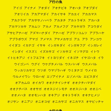
ア行の魚
アイゴ
アイナメ
アオダイ
アオチビキ
アオハタ
アオブダイ
アオリイカ
アカアマダイ
アカイサキ
アカエイ
アカカマス
アカクラゲ
アカササノハベラ
アカタチ
アカトラギス
アカハタ
アカマツカサ
アカムツ
アカメ
アカメフグ
アカヤガラ
アコウダイ
アサヒアナハゼ
アズマハナダイ
アナハゼ
アブラソコムツ
アブラハヤ
アブラボウズ
アマゴ
アメマス
アヤメカサゴ
アユ
アラ
アンコウ
イイダコ
イカナゴ
イサキ
イシガキダイ
イシガキフグ
イシガレイ
イシダイ
イスズミ
イズカサゴ
イソカサゴ
イソマグロ
イトウ
イトヒキアジ
イトフエフキ
イトヨリダイ
イネゴチ
イヤゴハタ
イラ
ウイゴンベ
ウグイ
ウケグチメバル
ウスバハギ
ウスメバル
ウッカリカサゴ
ウツボ
ウマヅラハギ
ウミタナゴ
ウメイロ
ウルメイワシ
ウロハゼ
エゾアイナメ
エゾメバル
エビスダイ
オアカムロ
オイカワ
オオクチイシナギ
オオクチハマダイ
オオクチバス
オオサガ
オオスジイシモチ
オオスジハタ
オオニベ
オオメハタ
オオモンハタ
オキアジ
オキトラギス
オキナヒメジ
オジサン
オニアジ
オニオコゼ
オニカサゴ
オニカマス
オヤビッチャ
カ行の魚