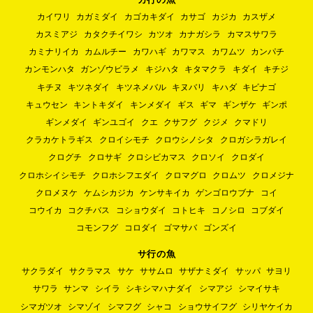
カイワリ
カガミダイ
カゴカキダイ
カサゴ
カジカ
カスザメ
カスミアジ
カタクチイワシ
カツオ
カナガシラ
カマスサワラ
カミナリイカ
カムルチー
カワハギ
カワマス
カワムツ
カンパチ
カンモンハタ
ガンゾウビラメ
キジハタ
キタマクラ
キダイ
キチジ
キチヌ
キツネダイ
キツネメバル
キヌバリ
キハダ
キビナゴ
キュウセン
キントキダイ
キンメダイ
ギス
ギマ
ギンザケ
ギンポ
ギンメダイ
ギンユゴイ
クエ
クサフグ
クジメ
クマドリ
クラカケトラギス
クロイシモチ
クロウシノシタ
クロガシラガレイ
クログチ
クロサギ
クロシビカマス
クロソイ
クロダイ
クロホシイシモチ
クロホシフエダイ
クロマグロ
クロムツ
クロメジナ
クロメヌケ
ケムシカジカ
ケンサキイカ
ゲンゴロウブナ
コイ
コウイカ
コクチバス
コショウダイ
コトヒキ
コノシロ
コブダイ
コモンフグ
コロダイ
ゴマサバ
ゴンズイ
サ行の魚
サクラダイ
サクラマス
サケ
ササムロ
サザナミダイ
サッパ
サヨリ
サワラ
サンマ
シイラ
シキシマハナダイ
シマアジ
シマイサキ
シマガツオ
シマゾイ
シマフグ
シャコ
ショウサイフグ
シリヤケイカ