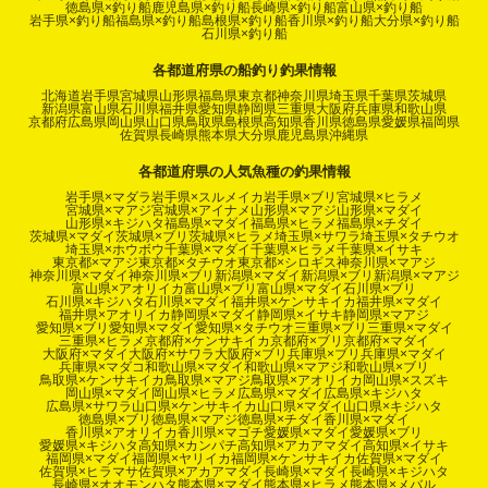
徳島県×釣り船
鹿児島県×釣り船
長崎県×釣り船
富山県×釣り船
岩手県×釣り船
福島県×釣り船
島根県×釣り船
香川県×釣り船
大分県×釣り船
石川県×釣り船
各都道府県の船釣り釣果情報
北海道
岩手県
宮城県
山形県
福島県
東京都
神奈川県
埼玉県
千葉県
茨城県
新潟県
富山県
石川県
福井県
愛知県
静岡県
三重県
大阪府
兵庫県
和歌山県
京都府
広島県
岡山県
山口県
鳥取県
島根県
高知県
香川県
徳島県
愛媛県
福岡県
佐賀県
長崎県
熊本県
大分県
鹿児島県
沖縄県
各都道府県の人気魚種の釣果情報
岩手県×マダラ
岩手県×スルメイカ
岩手県×ブリ
宮城県×ヒラメ
宮城県×マアジ
宮城県×アイナメ
山形県×マアジ
山形県×マダイ
山形県×キジハタ
福島県×マダイ
福島県×ヒラメ
福島県×チダイ
茨城県×マダイ
茨城県×ブリ
茨城県×ヒラメ
埼玉県×サワラ
埼玉県×タチウオ
埼玉県×ホウボウ
千葉県×マダイ
千葉県×ヒラメ
千葉県×イサキ
東京都×マアジ
東京都×タチウオ
東京都×シロギス
神奈川県×マアジ
神奈川県×マダイ
神奈川県×ブリ
新潟県×マダイ
新潟県×ブリ
新潟県×マアジ
富山県×アオリイカ
富山県×ブリ
富山県×マダイ
石川県×ブリ
石川県×キジハタ
石川県×マダイ
福井県×ケンサキイカ
福井県×マダイ
福井県×アオリイカ
静岡県×マダイ
静岡県×イサキ
静岡県×マアジ
愛知県×ブリ
愛知県×マダイ
愛知県×タチウオ
三重県×ブリ
三重県×マダイ
三重県×ヒラメ
京都府×ケンサキイカ
京都府×ブリ
京都府×マダイ
大阪府×マダイ
大阪府×サワラ
大阪府×ブリ
兵庫県×ブリ
兵庫県×マダイ
兵庫県×マダコ
和歌山県×マダイ
和歌山県×マアジ
和歌山県×ブリ
鳥取県×ケンサキイカ
鳥取県×マアジ
鳥取県×アオリイカ
岡山県×スズキ
岡山県×マダイ
岡山県×ヒラメ
広島県×マダイ
広島県×キジハタ
広島県×サワラ
山口県×ケンサキイカ
山口県×マダイ
山口県×キジハタ
徳島県×ブリ
徳島県×マアジ
徳島県×チダイ
香川県×マダイ
香川県×アオリイカ
香川県×マゴチ
愛媛県×マダイ
愛媛県×ブリ
愛媛県×キジハタ
高知県×カンパチ
高知県×アカアマダイ
高知県×イサキ
福岡県×マダイ
福岡県×ヤリイカ
福岡県×ケンサキイカ
佐賀県×マダイ
佐賀県×ヒラマサ
佐賀県×アカアマダイ
長崎県×マダイ
長崎県×キジハタ
長崎県×オオモンハタ
熊本県×マダイ
熊本県×ヒラメ
熊本県×メバル