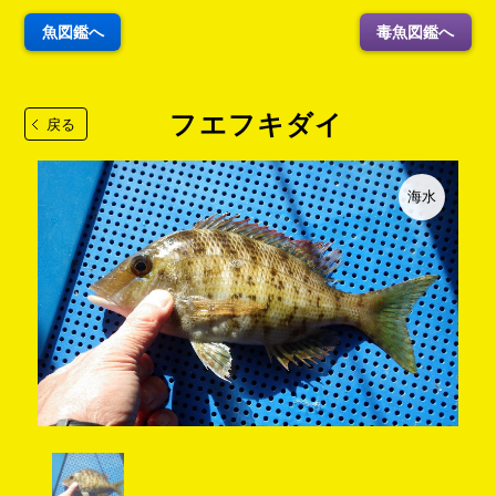
魚図鑑へ
毒魚図鑑へ
フエフキダイ
戻る
海水