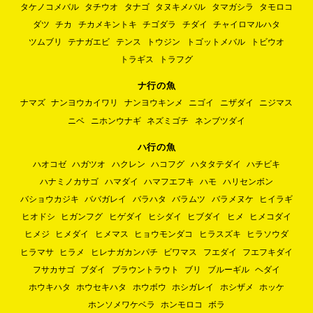
タケノコメバル
タチウオ
タナゴ
タヌキメバル
タマガシラ
タモロコ
ダツ
チカ
チカメキントキ
チゴダラ
チダイ
チャイロマルハタ
ツムブリ
テナガエビ
テンス
トウジン
トゴットメバル
トビウオ
トラギス
トラフグ
ナ行の魚
ナマズ
ナンヨウカイワリ
ナンヨウキンメ
ニゴイ
ニザダイ
ニジマス
ニベ
ニホンウナギ
ネズミゴチ
ネンブツダイ
ハ行の魚
ハオコゼ
ハガツオ
ハクレン
ハコフグ
ハタタテダイ
ハチビキ
ハナミノカサゴ
ハマダイ
ハマフエフキ
ハモ
ハリセンボン
バショウカジキ
ババガレイ
バラハタ
バラムツ
バラメヌケ
ヒイラギ
ヒオドシ
ヒガンフグ
ヒゲダイ
ヒシダイ
ヒブダイ
ヒメ
ヒメコダイ
ヒメジ
ヒメダイ
ヒメマス
ヒョウモンダコ
ヒラスズキ
ヒラソウダ
ヒラマサ
ヒラメ
ヒレナガカンパチ
ビワマス
フエダイ
フエフキダイ
フサカサゴ
ブダイ
ブラウントラウト
ブリ
ブルーギル
ヘダイ
ホウキハタ
ホウセキハタ
ホウボウ
ホシガレイ
ホシザメ
ホッケ
ホンソメワケベラ
ホンモロコ
ボラ