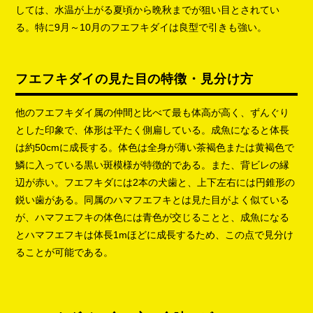
しては、水温が上がる夏頃から晩秋までが狙い目とされてい
る。特に9月～10月のフエフキダイは良型で引きも強い。
フエフキダイの見た目の特徴・見分け方
他のフエフキダイ属の仲間と比べて最も体高が高く、ずんぐり
とした印象で、体形は平たく側扁している。成魚になると体長
は約50cmに成長する。体色は全身が薄い茶褐色または黄褐色で
鱗に入っている黒い斑模様が特徴的である。また、背ビレの縁
辺が赤い。フエフキダには2本の犬歯と、上下左右には円錐形の
鋭い歯がある。同属のハマフエフキとは見た目がよく似ている
が、ハマフエフキの体色には青色が交じることと、成魚になる
とハマフエフキは体長1mほどに成長するため、この点で見分け
ることが可能である。