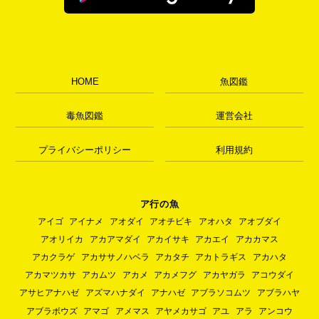
HOME
魚図鑑
毒魚図鑑
運営会社
プライバシーポリシー
利用規約
ア行の魚
アイゴ
アイナメ
アオダイ
アオチビキ
アオハタ
アオブダイ
アオリイカ
アカアマダイ
アカイサキ
アカエイ
アカカマス
アカクラゲ
アカササノハベラ
アカタチ
アカトラギス
アカハタ
アカマツカサ
アカムツ
アカメ
アカメフグ
アカヤガラ
アコウダイ
アサヒアナハゼ
アズマハナダイ
アナハゼ
アブラソコムツ
アブラハヤ
アブラボウズ
アマゴ
アメマス
アヤメカサゴ
アユ
アラ
アンコウ