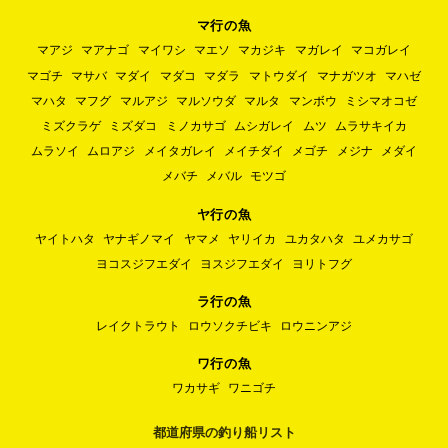
マ行の魚
マアジ
マアナゴ
マイワシ
マエソ
マカジキ
マガレイ
マコガレイ
マゴチ
マサバ
マダイ
マダコ
マダラ
マトウダイ
マナガツオ
マハゼ
マハタ
マフグ
マルアジ
マルソウダ
マルタ
マンボウ
ミシマオコゼ
ミズクラゲ
ミズダコ
ミノカサゴ
ムシガレイ
ムツ
ムラサキイカ
ムラソイ
ムロアジ
メイタガレイ
メイチダイ
メゴチ
メジナ
メダイ
メバチ
メバル
モツゴ
ヤ行の魚
ヤイトハタ
ヤナギノマイ
ヤマメ
ヤリイカ
ユカタハタ
ユメカサゴ
ヨコスジフエダイ
ヨスジフエダイ
ヨリトフグ
ラ行の魚
レイクトラウト
ロウソクチビキ
ロウニンアジ
ワ行の魚
ワカサギ
ワニゴチ
都道府県の釣り船リスト