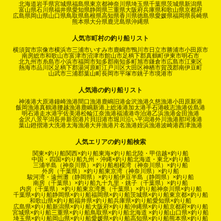
北海道
岩手県
宮城県
福島県
東京都
神奈川県
埼玉県
千葉県
茨城県
新潟県
富山県
石川県
福井県
愛知県
静岡県
三重県
大阪府
兵庫県
和歌山県
京都府
広島県
岡山県
山口県
鳥取県
島根県
高知県
香川県
徳島県
愛媛県
福岡県
長崎県
熊本県
大分県
鹿児島県
沖縄県
人気市町村の釣り船リスト
横須賀市
宗像市
横浜市
三浦市
いすみ市
鹿嶋市
鴨川市
日立市
勝浦市
小田原市
南房総市
和歌山市
富津市
沼津市
館山市
足柄下郡真鶴町
伊東市
明石市
北九州市
糸島市
小浜市
福岡市
知多郡南知多町
旭市
鎌倉市
広島市
江東区
熱海市
品川区
足柄下郡湯河原町
江戸川区
大田区
神栖市
賀茂郡南伊豆町
山武市
三浦郡葉山町
長岡市
平塚市
銚子市
境港市
人気港の釣り船リスト
神湊港
大原港
鐘崎漁港
間口漁港
鹿嶋旧港
金沢漁港
久慈漁港
小田原新港
飯岡漁港
真鶴港
腰越漁港
鹿嶋新港
上総湊港
加太港
手石港
岐志漁港
佐島港
明石港
走水港
宇佐美港
松輪江奈漁港
福浦港
寺泊港
乙浜漁港
金田漁港
金沢八景平潟
長井新宿港
片貝旧港
市堀川沿い
平潟港
外川漁港
那珂湊港
葉山鐙摺港
大洗港
太海漁港
大井漁港
片名漁港
姪浜漁港
波崎港
西津漁港
人気エリアの釣り船検索
関東×釣り船
関西×釣り船
東海×釣り船
北陸・甲信越×釣り船
中国・四国×釣り船
九州・沖縄×釣り船
北海道・東北×釣り船
三浦半島（神奈川県）×釣り船
相模湾（神奈川県）×釣り船
外房（千葉県）×釣り船
東京湾（神奈川県）×釣り船
駿河湾・遠州灘（静岡県）×釣り船
伊豆半島（静岡県）×釣り船
南房（千葉県）×釣り船
九十九里・銚子（千葉県）×釣り船
内房（千葉県）×釣り船
東京湾奥（千葉県）×釣り船
神奈川県×釣り船
千葉県×釣り船
静岡県×釣り船
福岡県×釣り船
茨城県×釣り船
東京都×釣り船
和歌山県×釣り船
福井県×釣り船
兵庫県×釣り船
愛知県×釣り船
広島県×釣り船
新潟県×釣り船
大阪府×釣り船
沖縄県×釣り船
京都府×釣り船
宮城県×釣り船
三重県×釣り船
鳥取県×釣り船
北海道 ×釣り船
山口県×釣り船
埼玉県×釣り船
岡山県×釣り船
愛媛県×釣り船
高知県×釣り船
熊本県×釣り船