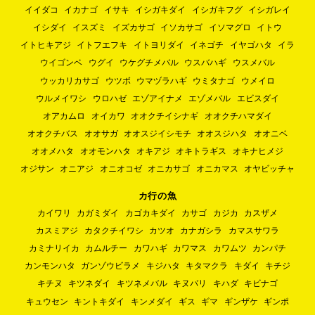
イイダコ
イカナゴ
イサキ
イシガキダイ
イシガキフグ
イシガレイ
イシダイ
イスズミ
イズカサゴ
イソカサゴ
イソマグロ
イトウ
イトヒキアジ
イトフエフキ
イトヨリダイ
イネゴチ
イヤゴハタ
イラ
ウイゴンベ
ウグイ
ウケグチメバル
ウスバハギ
ウスメバル
ウッカリカサゴ
ウツボ
ウマヅラハギ
ウミタナゴ
ウメイロ
ウルメイワシ
ウロハゼ
エゾアイナメ
エゾメバル
エビスダイ
オアカムロ
オイカワ
オオクチイシナギ
オオクチハマダイ
オオクチバス
オオサガ
オオスジイシモチ
オオスジハタ
オオニベ
オオメハタ
オオモンハタ
オキアジ
オキトラギス
オキナヒメジ
オジサン
オニアジ
オニオコゼ
オニカサゴ
オニカマス
オヤビッチャ
カ行の魚
カイワリ
カガミダイ
カゴカキダイ
カサゴ
カジカ
カスザメ
カスミアジ
カタクチイワシ
カツオ
カナガシラ
カマスサワラ
カミナリイカ
カムルチー
カワハギ
カワマス
カワムツ
カンパチ
カンモンハタ
ガンゾウビラメ
キジハタ
キタマクラ
キダイ
キチジ
キチヌ
キツネダイ
キツネメバル
キヌバリ
キハダ
キビナゴ
キュウセン
キントキダイ
キンメダイ
ギス
ギマ
ギンザケ
ギンポ