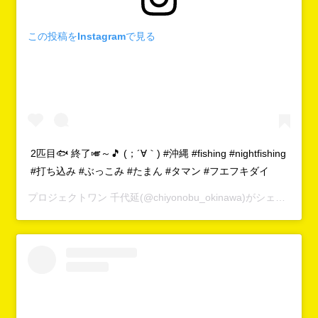
この投稿をInstagramで見る
2匹目🐟 終了🎺～🎵 (；´∀｀) #沖縄 #fishing #nightfishing
#打ち込み #ぶっこみ #たまん #タマン #フエフキダイ
プロジェクトワン 千代延
(@chiyonobu_okinawa)がシェアした投稿 -