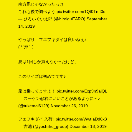
南方系じゃなかったっけ
これも後で調べよう
pic.twitter.com/1Qt0Tnft0c
— ひろいぐい太郎 (@hiroiguiTARO)
September
14, 2019
やっぱり、フエフキダイは良いねぇ♪
( *´艸｀)
夏は1回しか買えなかったけど、
このサイズは初めてです♪
脂は乗ってますよ！
pic.twitter.com/Exp9n9aiQL
— スーケン@君にいいことがあるように～♪
(@tukemai6129)
November 26, 2019
フエフキダイ 入荷‼️
pic.twitter.com/WwtIaDd6x3
— 吉池 (@yoshiike_group)
December 18, 2019