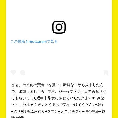
この投稿をInstagramで見る
さぁ、台風前の荒食いを狙い、新鮮なエサも入手したん
で、出撃しましたら‼️ 早速、ジーってドラグ出て興奮させ
てもらいました😆‼️ 非常食にさせていただきます🐠 みな
さん、台風ぞくぞくとくるので気をつけてください💦💦
#釣り#打ち込み釣り#タマン#フエフキダイ#海の恵み#趣
味#沖縄