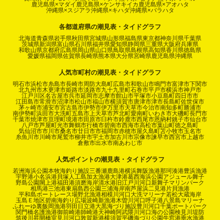
鹿児島県×マダイ
鹿児島県×ケンサキイカ
鹿児島県×アオハタ
沖縄県×スジアラ
沖縄県×キハダ
沖縄県×バラハタ
各都道府県の潮見表・タイドグラフ
北海道
青森県
岩手県
秋田県
宮城県
山形県
福島県
東京都
神奈川県
千葉県
茨城県
新潟県
富山県
石川県
福井県
愛知県
静岡県
三重県
大阪府
兵庫県
和歌山県
京都府
広島県
岡山県
山口県
鳥取県
島根県
高知県
香川県
徳島県
愛媛県
福岡県
佐賀県
長崎県
熊本県
大分県
宮崎県
鹿児島県
沖縄県
人気市町村の潮見表・タイドグラフ
明石市
浜松市
糸島市
長崎市
周防大島町
広島市
和歌山市
鳴門市
富津市
下関市
北九州市
木更津市
姫路市
淡路市
九十九里町
石巻市
平戸市
横浜市
神戸市
江戸川区
名古屋市
呉市
延岡市
志摩市
館山市
平塚市
小豆島町
四日市市
江田島市
常滑市
沼津市
松山市
福山市
横須賀市
唐津市
津市
長島町
佐世保市
茅ヶ崎市
浦安市
宮古島市
伊勢市
伊万里市
天草市
今治市
南知多町
勝浦市
南伊勢町
浜田市
大洗町
五島市
上天草市
芦北町
愛南町
いわき市
大磯町
長門市
千葉市
焼津市
亘理町
境港市
田原市
臼杵市
鈴鹿市
西尾市
恩納村
銚子市
仙台市
八戸市
芦屋町
光市
舞鶴市
行橋市
碧南市
西海市
高松市
葉山町
徳之島町
気仙沼市
市川市
桑名市
廿日市市
福岡市
赤穂市
屋久島町
苫小牧市
玉名市
糸魚川市
川崎市
尾鷲市
柳井市
宇土市
加古川市
宗像市
諫早市
西宮市
上越市
倉敷市
出水市
南あわじ市
人気ポイントの潮見表・タイドグラフ
若洲海浜公園
本牧海釣り施設
三番瀬
鹿島港
横浜
舞阪漁港
那珂湊港
豊浜漁港
宇野港
小名浜港
貝塚人工島
加太漁港
大津港
葛西海浜公園
アジュール舞子
野島公園
閖上港
福田港
須磨海岸
清水港
旧江戸川河口
新舞子マリンパーク
相馬港
三池港
東扇島西公園
三浦海岸
南芦屋浜
二見港
片貝漁港
平和島ボートレース場
野北漁港
相模川河口
大洗マリーナ
若松
大蔵海岸
玉島Ｅ地区
碧南海釣り広場
波崎新漁港
木曽川河口
呼子港
八景島マリーナ
ふれーゆ裏
飯岡漁港
羽田
日立港
大黒海づり施設
豊川河口
千葉ポートパーク
関門橋
名護漁港
御前崎港
師崎港
天神崎
阿武隈川河口
海の公園
検見川堤防
筑後川昇開橋
室見川河口
敦賀新港
横須賀
平磯海づり公園
牛窓港
垂水漁港