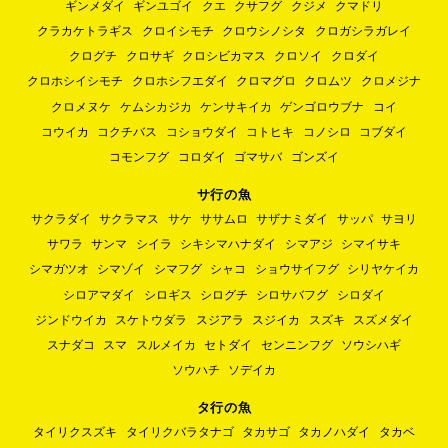
ギンメダイ
ギンユゴイ
クエ
クサフグ
クジメ
クマドリ
クラカケトラギス
クロイシモチ
クロウシノシタ
クロガシラガレイ
クログチ
クロサギ
クロシビカマス
クロソイ
クロダイ
クロホシイシモチ
クロホシフエダイ
クロマグロ
クロムツ
クロメジナ
クロメヌケ
ケムシカジカ
ケンサキイカ
ゲンゴロウブナ
コイ
コウイカ
コクチバス
コショウダイ
コトヒキ
コノシロ
コブダイ
コモンフグ
コロダイ
ゴマサバ
ゴンズイ
サ行の魚
サクラダイ
サクラマス
サケ
ササムロ
サザナミダイ
サッパ
サヨリ
サワラ
サンマ
シイラ
シキシマハナダイ
シマアジ
シマイサキ
シマガツオ
シマゾイ
シマフグ
シャコ
ショウサイフグ
シリヤケイカ
シロアマダイ
シロギス
シログチ
シロサバフグ
シロダイ
ジンドウイカ
スケトウダラ
スジアラ
スジイカ
スズキ
スズメダイ
スナダコ
スマ
スルメイカ
セトダイ
センニンフグ
ソウシハギ
ソウハチ
ソデイカ
タ行の魚
タイリクスズキ
タイリクバラタナゴ
タカサゴ
タカノハダイ
タカベ