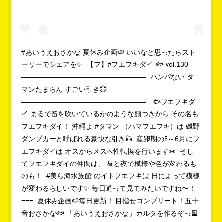
#あいうえおさかな 夏休み企画🍉 いいなと思ったらスト
ーリーでシェアを✨ 【フ】#フエフキダイ 🐟 vol.130
—————————————————— ハンパない タ
マンたまらん すごい引き💮
—————————————————— 🐟フエフキダ
イ まるで笛を吹いているかのような顔つきから その名も
フエフキダイ！ 沖縄よ #タマン （ハマフエフキ）は 磯野
ダンプカーと呼ばれる豪快な引き🎣 産卵期の5～6月にフ
エフキダイは オスからメスへ性転換を行います👀 そし
てフエフキダイの仲間は、 昼と夜で模様や色が変わるも
のも！ #美ら海水族館 のイトフエフキは 日によって模様
が変わるらしいです✨ 毎日通って見てみたいですね〜！
=== 夏休み企画🍉毎日更新！ 目指せコンプリート！五十
音おさかな🐟 「あいうえおさかな」カルタを作るぞっ🎴