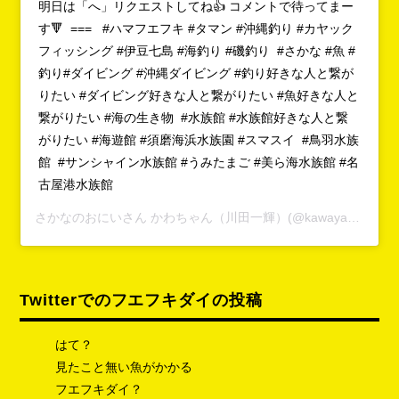
明日は「へ」リクエストしてね👍 コメントで待ってまー
す🔻 === #ハマフエフキ #タマン #沖縄釣り #カヤック
フィッシング #伊豆七島 #海釣り #磯釣り #さかな #魚 #
釣り#ダイビング #沖縄ダイビング #釣り好きな人と繋が
りたい #ダイビング好きな人と繋がりたい #魚好きな人と
繋がりたい #海の生き物 #水族館 #水族館好きな人と繋
がりたい #海遊館 #須磨海浜水族園 #スマスイ #鳥羽水族
館 #サンシャイン水族館 #うみたまご #美ら海水族館 #名
古屋港水族館
さかなのおにいさん かわちゃん（川田一輝）
(@kawayanfishing)がシェアした投稿 -
Twitterでのフエフキダイの投稿
はて？
見たこと無い魚がかかる
フエフキダイ？