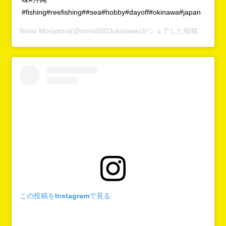
#fishing#reefishing##sea#hobby#dayoff#okinawa#japan
Norio Moriyama
(@norio0603okinawa)がシェアした投稿 -
2019
この投稿をInstagramで見る