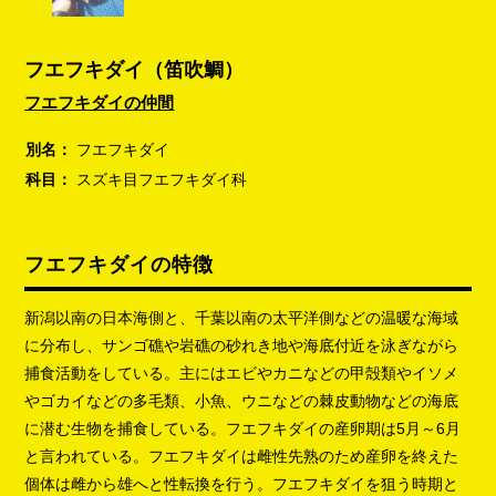
フエフキダイ（笛吹鯛）
フエフキダイの仲間
別名：
フエフキダイ
科目：
スズキ目フエフキダイ科
フエフキダイの特徴
新潟以南の日本海側と、千葉以南の太平洋側などの温暖な海域
に分布し、サンゴ礁や岩礁の砂れき地や海底付近を泳ぎながら
捕食活動をしている。主にはエビやカニなどの甲殻類やイソメ
やゴカイなどの多毛類、小魚、ウニなどの棘皮動物などの海底
に潜む生物を捕食している。フエフキダイの産卵期は5月～6月
と言われている。フエフキダイは雌性先熟のため産卵を終えた
個体は雌から雄へと性転換を行う。フエフキダイを狙う時期と