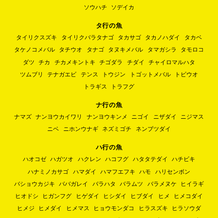
ソウハチ
ソデイカ
タ行の魚
タイリクスズキ
タイリクバラタナゴ
タカサゴ
タカノハダイ
タカベ
タケノコメバル
タチウオ
タナゴ
タヌキメバル
タマガシラ
タモロコ
ダツ
チカ
チカメキントキ
チゴダラ
チダイ
チャイロマルハタ
ツムブリ
テナガエビ
テンス
トウジン
トゴットメバル
トビウオ
トラギス
トラフグ
ナ行の魚
ナマズ
ナンヨウカイワリ
ナンヨウキンメ
ニゴイ
ニザダイ
ニジマス
ニベ
ニホンウナギ
ネズミゴチ
ネンブツダイ
ハ行の魚
ハオコゼ
ハガツオ
ハクレン
ハコフグ
ハタタテダイ
ハチビキ
ハナミノカサゴ
ハマダイ
ハマフエフキ
ハモ
ハリセンボン
バショウカジキ
ババガレイ
バラハタ
バラムツ
バラメヌケ
ヒイラギ
ヒオドシ
ヒガンフグ
ヒゲダイ
ヒシダイ
ヒブダイ
ヒメ
ヒメコダイ
ヒメジ
ヒメダイ
ヒメマス
ヒョウモンダコ
ヒラスズキ
ヒラソウダ