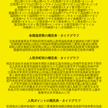
岡山県×マダイ
岡山県×ヒラメ
広島県×マダイ
広島県×キジハタ
広島県×サワラ
山口県×ケンサキイカ
山口県×マダイ
山口県×キジハタ
徳島県×ブリ
徳島県×マアジ
徳島県×チダイ
香川県×マダイ
香川県×アオリイカ
香川県×マゴチ
愛媛県×マダイ
愛媛県×ブリ
愛媛県×キジハタ
高知県×カンパチ
高知県×アカアマダイ
高知県×イサキ
福岡県×マダイ
福岡県×ヤリイカ
福岡県×ケンサキイカ
佐賀県×マダイ
佐賀県×ヒラマサ
佐賀県×イサキ
長崎県×マダイ
長崎県×キジハタ
長崎県×オオモンハタ
熊本県×マダイ
熊本県×ヒラメ
熊本県×メバル
鹿児島県×マダイ
鹿児島県×ケンサキイカ
鹿児島県×アオリイカ
沖縄県×スジアラ
沖縄県×キハダ
沖縄県×バラハタ
各都道府県の潮見表・タイドグラフ
北海道
青森県
岩手県
秋田県
宮城県
山形県
福島県
東京都
神奈川県
千葉県
茨城県
新潟県
富山県
石川県
福井県
愛知県
静岡県
三重県
大阪府
兵庫県
和歌山県
京都府
広島県
岡山県
山口県
鳥取県
島根県
高知県
香川県
徳島県
愛媛県
福岡県
佐賀県
長崎県
熊本県
大分県
宮崎県
鹿児島県
沖縄県
人気市町村の潮見表・タイドグラフ
明石市
浜松市
糸島市
長崎市
周防大島町
広島市
和歌山市
鳴門市
富津市
下関市
北九州市
木更津市
姫路市
淡路市
九十九里町
石巻市
平戸市
横浜市
神戸市
江戸川区
名古屋市
呉市
延岡市
志摩市
館山市
平塚市
小豆島町
四日市市
江田島市
常滑市
沼津市
松山市
福山市
横須賀市
唐津市
津市
長島町
佐世保市
茅ヶ崎市
浦安市
宮古島市
伊勢市
伊万里市
天草市
今治市
南知多町
勝浦市
南伊勢町
大洗町
浜田市
五島市
上天草市
芦北町
愛南町
いわき市
大磯町
千葉市
長門市
焼津市
亘理町
境港市
田原市
臼杵市
鈴鹿市
西尾市
恩納村
仙台市
銚子市
八戸市
芦屋町
光市
舞鶴市
行橋市
碧南市
高松市
西海市
葉山町
徳之島町
気仙沼市
市川市
桑名市
廿日市市
福岡市
赤穂市
屋久島町
苫小牧市
玉名市
糸魚川市
川崎市
尾鷲市
柳井市
宇土市
加古川市
宗像市
諫早市
西宮市
上越市
倉敷市
出水市
南あわじ市
人気ポイントの潮見表・タイドグラフ
若洲海浜公園
本牧海釣り施設
三番瀬
鹿島港
横浜
舞阪漁港
那珂湊港
豊浜漁港