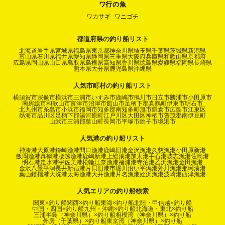
ワ行の魚
ワカサギ
ワニゴチ
都道府県の釣り船リスト
北海道
岩手県
宮城県
福島県
東京都
神奈川県
埼玉県
千葉県
茨城県
新潟県
富山県
石川県
福井県
愛知県
静岡県
三重県
大阪府
兵庫県
和歌山県
京都府
広島県
岡山県
山口県
鳥取県
島根県
高知県
香川県
徳島県
愛媛県
福岡県
長崎県
熊本県
大分県
鹿児島県
沖縄県
人気市町村の釣り船リスト
横須賀市
宗像市
横浜市
三浦市
いすみ市
鹿嶋市
鴨川市
日立市
勝浦市
小田原市
南房総市
和歌山市
富津市
沼津市
館山市
足柄下郡真鶴町
伊東市
明石市
北九州市
糸島市
小浜市
福岡市
知多郡南知多町
旭市
鎌倉市
広島市
江東区
熱海市
品川区
足柄下郡湯河原町
江戸川区
大田区
神栖市
賀茂郡南伊豆町
山武市
三浦郡葉山町
長岡市
平塚市
銚子市
境港市
人気港の釣り船リスト
神湊港
大原港
鐘崎漁港
間口漁港
鹿嶋旧港
金沢漁港
久慈漁港
小田原新港
飯岡漁港
真鶴港
腰越漁港
鹿嶋新港
上総湊港
加太港
手石港
岐志漁港
佐島港
明石港
走水港
宇佐美港
松輪江奈漁港
福浦港
寺泊港
乙浜漁港
金田漁港
金沢八景平潟
長井新宿港
片貝旧港
市堀川沿い
平潟港
外川漁港
那珂湊港
葉山鐙摺港
大洗港
太海漁港
大井漁港
片名漁港
姪浜漁港
波崎港
西津漁港
人気エリアの釣り船検索
関東×釣り船
関西×釣り船
東海×釣り船
北陸・甲信越×釣り船
中国・四国×釣り船
九州・沖縄×釣り船
北海道・東北×釣り船
三浦半島（神奈川県）×釣り船
相模湾（神奈川県）×釣り船
外房（千葉県）×釣り船
東京湾（神奈川県）×釣り船