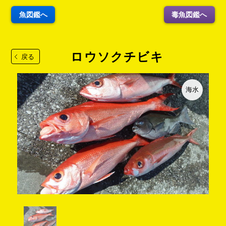
魚図鑑へ
毒魚図鑑へ
ロウソクチビキ
戻る
海水