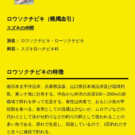
ロウソクチビキ（蝋燭血引）
スズキの仲間
別名：
ロウソクチビキ・ローソクチビキ
科目：
スズキ目ハチビキ科
ロウソクチビキの特徴
南日本太平洋沿岸、兵庫県浜坂、山口県日本海沿岸及び琉球列
島、東シナ海に分布する。沖合から外洋の水深100～200mの岩
礁域で群れを作って生息する。食性は肉食で、おもに小魚や甲
殻類を食べる。食用としての流通は少ないが、ムロアジなどの
代わりとして泳がせ釣りなどの釣りの餌として使われることの
多い魚である。群れで生息し、回遊しているので、1匹釣れだす
と次々に連続で釣れる。