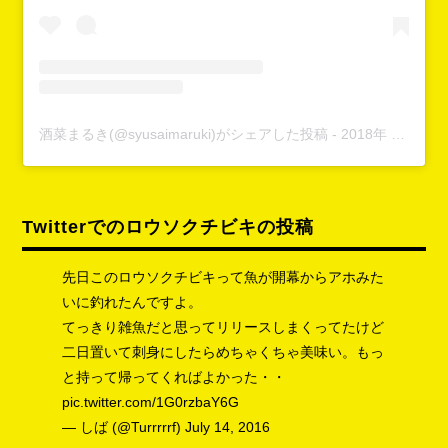
酒菜まるき(@syusaimaruki)がシェアした投稿
-
2018年 3月月3日午前4時02分PST
Twitterでのロウソクチビキの投稿
先日このロウソクチビキって魚が開幕からアホみた
いに釣れたんですよ。
てっきり雑魚だと思ってリリースしまくってたけど
二日置いて刺身にしたらめちゃくちゃ美味い。もっ
と持って帰ってくればよかった・・
pic.twitter.com/1G0rzbaY6G
— しば (@Turrrrrf)
July 14, 2016