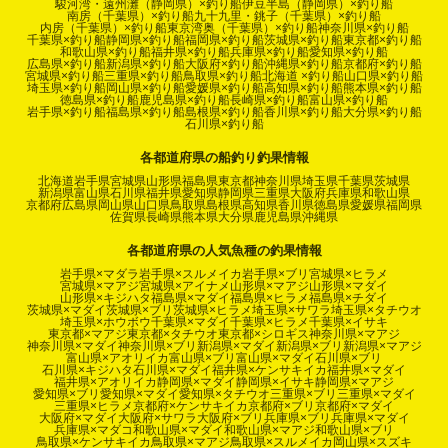
駿河湾・遠州灘（静岡県）×釣り船
伊豆半島（静岡県）×釣り船
南房（千葉県）×釣り船
九十九里・銚子（千葉県）×釣り船
内房（千葉県）×釣り船
東京湾奥（千葉県）×釣り船
神奈川県×釣り船
千葉県×釣り船
静岡県×釣り船
福岡県×釣り船
茨城県×釣り船
東京都×釣り船
和歌山県×釣り船
福井県×釣り船
兵庫県×釣り船
愛知県×釣り船
広島県×釣り船
新潟県×釣り船
大阪府×釣り船
沖縄県×釣り船
京都府×釣り船
宮城県×釣り船
三重県×釣り船
鳥取県×釣り船
北海道 ×釣り船
山口県×釣り船
埼玉県×釣り船
岡山県×釣り船
愛媛県×釣り船
高知県×釣り船
熊本県×釣り船
徳島県×釣り船
鹿児島県×釣り船
長崎県×釣り船
富山県×釣り船
岩手県×釣り船
福島県×釣り船
島根県×釣り船
香川県×釣り船
大分県×釣り船
石川県×釣り船
各都道府県の船釣り釣果情報
北海道
岩手県
宮城県
山形県
福島県
東京都
神奈川県
埼玉県
千葉県
茨城県
新潟県
富山県
石川県
福井県
愛知県
静岡県
三重県
大阪府
兵庫県
和歌山県
京都府
広島県
岡山県
山口県
鳥取県
島根県
高知県
香川県
徳島県
愛媛県
福岡県
佐賀県
長崎県
熊本県
大分県
鹿児島県
沖縄県
各都道府県の人気魚種の釣果情報
岩手県×マダラ
岩手県×スルメイカ
岩手県×ブリ
宮城県×ヒラメ
宮城県×マアジ
宮城県×アイナメ
山形県×マアジ
山形県×マダイ
山形県×キジハタ
福島県×マダイ
福島県×ヒラメ
福島県×チダイ
茨城県×マダイ
茨城県×ブリ
茨城県×ヒラメ
埼玉県×サワラ
埼玉県×タチウオ
埼玉県×ホウボウ
千葉県×マダイ
千葉県×ヒラメ
千葉県×イサキ
東京都×マアジ
東京都×タチウオ
東京都×シロギス
神奈川県×マアジ
神奈川県×マダイ
神奈川県×ブリ
新潟県×マダイ
新潟県×ブリ
新潟県×マアジ
富山県×アオリイカ
富山県×ブリ
富山県×マダイ
石川県×ブリ
石川県×キジハタ
石川県×マダイ
福井県×ケンサキイカ
福井県×マダイ
福井県×アオリイカ
静岡県×マダイ
静岡県×イサキ
静岡県×マアジ
愛知県×ブリ
愛知県×マダイ
愛知県×タチウオ
三重県×ブリ
三重県×マダイ
三重県×ヒラメ
京都府×ケンサキイカ
京都府×ブリ
京都府×マダイ
大阪府×マダイ
大阪府×サワラ
大阪府×ブリ
兵庫県×ブリ
兵庫県×マダイ
兵庫県×マダコ
和歌山県×マダイ
和歌山県×マアジ
和歌山県×ブリ
鳥取県×ケンサキイカ
鳥取県×マアジ
鳥取県×スルメイカ
岡山県×スズキ