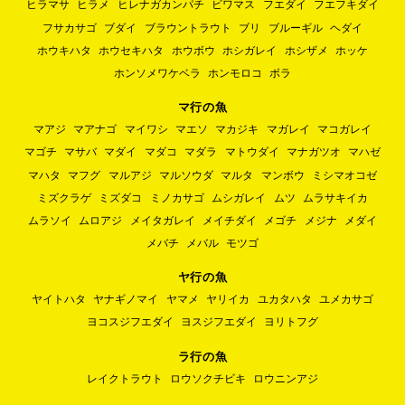
ヒラマサ
ヒラメ
ヒレナガカンパチ
ビワマス
フエダイ
フエフキダイ
フサカサゴ
ブダイ
ブラウントラウト
ブリ
ブルーギル
ヘダイ
ホウキハタ
ホウセキハタ
ホウボウ
ホシガレイ
ホシザメ
ホッケ
ホンソメワケベラ
ホンモロコ
ボラ
マ行の魚
マアジ
マアナゴ
マイワシ
マエソ
マカジキ
マガレイ
マコガレイ
マゴチ
マサバ
マダイ
マダコ
マダラ
マトウダイ
マナガツオ
マハゼ
マハタ
マフグ
マルアジ
マルソウダ
マルタ
マンボウ
ミシマオコゼ
ミズクラゲ
ミズダコ
ミノカサゴ
ムシガレイ
ムツ
ムラサキイカ
ムラソイ
ムロアジ
メイタガレイ
メイチダイ
メゴチ
メジナ
メダイ
メバチ
メバル
モツゴ
ヤ行の魚
ヤイトハタ
ヤナギノマイ
ヤマメ
ヤリイカ
ユカタハタ
ユメカサゴ
ヨコスジフエダイ
ヨスジフエダイ
ヨリトフグ
ラ行の魚
レイクトラウト
ロウソクチビキ
ロウニンアジ