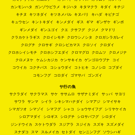
カンモンハタ
ガンゾウビラメ
キジハタ
キタマクラ
キダイ
キチジ
キチヌ
キツネダイ
キツネメバル
キヌバリ
キハダ
キビナゴ
キュウセン
キントキダイ
キンメダイ
ギス
ギマ
ギンザケ
ギンポ
ギンメダイ
ギンユゴイ
クエ
クサフグ
クジメ
クマドリ
クラカケトラギス
クロイシモチ
クロウシノシタ
クロガシラガレイ
クログチ
クロサギ
クロシビカマス
クロソイ
クロダイ
クロホシイシモチ
クロホシフエダイ
クロマグロ
クロムツ
クロメジナ
クロメヌケ
ケムシカジカ
ケンサキイカ
ゲンゴロウブナ
コイ
コウイカ
コクチバス
コショウダイ
コトヒキ
コノシロ
コブダイ
コモンフグ
コロダイ
ゴマサバ
ゴンズイ
サ行の魚
サクラダイ
サクラマス
サケ
ササムロ
サザナミダイ
サッパ
サヨリ
サワラ
サンマ
シイラ
シキシマハナダイ
シマアジ
シマイサキ
シマガツオ
シマゾイ
シマフグ
シャコ
ショウサイフグ
シリヤケイカ
シロアマダイ
シロギス
シログチ
シロサバフグ
シロダイ
ジンドウイカ
スケトウダラ
スジアラ
スジイカ
スズキ
スズメダイ
スナダコ
スマ
スルメイカ
セトダイ
センニンフグ
ソウシハギ