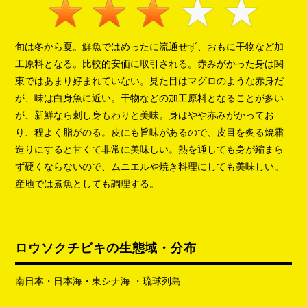
旬は冬から夏。鮮魚ではめったに流通せず、おもに干物など加
工原料となる。比較的安価に取引される。赤みがかった身は関
東ではあまり好まれていない。見た目はマグロのような赤身だ
が、味は白身魚に近い。干物などの加工原料となることが多い
が、新鮮なら刺し身もわりと美味。身はやや赤みがかってお
り、程よく脂がのる。皮にも旨味があるので、皮目を炙る焼霜
造りにすると甘くて非常に美味しい。熱を通しても身が縮まら
ず硬くならないので、ムニエルや焼き料理にしても美味しい。
産地では煮魚としても調理する。
ロウソクチビキの生態域・分布
南日本・日本海・東シナ海 ・琉球列島