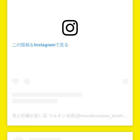
この投稿をInstagramで見る
魚と牡蠣が旨い店 マルキン水産(@marukinsuisan_kinshichou)がシェアした投稿