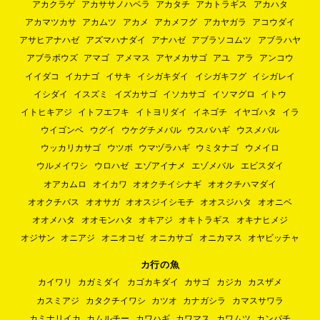
アカクラゲ
アカササノハベラ
アカタチ
アカトラギス
アカハタ
アカマツカサ
アカムツ
アカメ
アカメフグ
アカヤガラ
アコウダイ
アサヒアナハゼ
アズマハナダイ
アナハゼ
アブラソコムツ
アブラハヤ
アブラボウズ
アマゴ
アメマス
アヤメカサゴ
アユ
アラ
アンコウ
イイダコ
イカナゴ
イサキ
イシガキダイ
イシガキフグ
イシガレイ
イシダイ
イスズミ
イズカサゴ
イソカサゴ
イソマグロ
イトウ
イトヒキアジ
イトフエフキ
イトヨリダイ
イネゴチ
イヤゴハタ
イラ
ウイゴンベ
ウグイ
ウケグチメバル
ウスバハギ
ウスメバル
ウッカリカサゴ
ウツボ
ウマヅラハギ
ウミタナゴ
ウメイロ
ウルメイワシ
ウロハゼ
エゾアイナメ
エゾメバル
エビスダイ
オアカムロ
オイカワ
オオクチイシナギ
オオクチハマダイ
オオクチバス
オオサガ
オオスジイシモチ
オオスジハタ
オオニベ
オオメハタ
オオモンハタ
オキアジ
オキトラギス
オキナヒメジ
オジサン
オニアジ
オニオコゼ
オニカサゴ
オニカマス
オヤビッチャ
カ行の魚
カイワリ
カガミダイ
カゴカキダイ
カサゴ
カジカ
カスザメ
カスミアジ
カタクチイワシ
カツオ
カナガシラ
カマスサワラ
カミナリイカ
カムルチー
カワハギ
カワマス
カワムツ
カンパチ