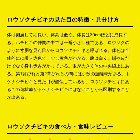
ロウソクチビキの見た目の特徴・見分け方
体は側扁して細長い。体高は低く、体長は30cmほどに成長す
る。ハチビキの仲間の中では一番小さい種である。ロウソクの
ように寸胴な見た目からロウソクチビキと呼ばれる。体色は全
体的にに橙～赤色で、少し黄色がかかる。腹は白く、鱗や皮だ
けでなく身も赤みがかっている。眼が大きく体の中央線上にあ
る。第1背びれと第2背びれとの間には少数の遊離棘がある。ト
ゲナシチビキと見た目が酷似しているが、ロウソクチビキにあ
るこの遊離棘がトゲナシチビキにはないことから区別すること
が出来る。
ロウソクチビキの食べ方・食味レビュー