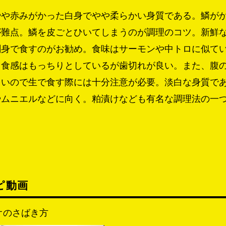
やや赤みがかった白身でやや柔らかい身質である。鱗が
が難点。鱗を皮ごとひいてしまうのが調理のコツ。新鮮
刺身で食すのがお勧め。食味はサーモンや中トロに似て
。食感はもっちりとしているが歯切れが良い。また、腹
多いので生で食す際には十分注意が必要。淡白な身質で
やムニエルなどに向く。粕漬けなども有名な調理法の一
ピ動画
オのさばき方