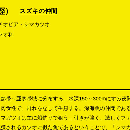
鰹）
スズキの仲間
チオピア・シマカツオ
ツオ科
熱帯～亜寒帯域に分布する。水深150～300mにすみ
る肉食性で、群れをなして生息する。深海魚の仲間であ
シマガツオは主に船釣りで狙う。引きが強く、激しくフ
漁獲されるカツオに似た魚であるということで、「シマ