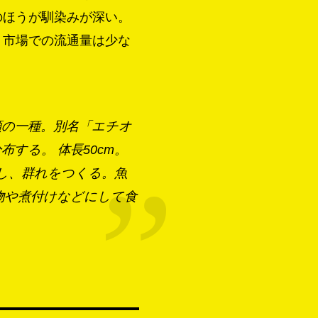
のほうが馴染みが深い。
。市場での流通量は少な
魚類の一種。別名「エチオ
する。 体長50cm。
息し、群れをつくる。魚
物や煮付けなどにして食