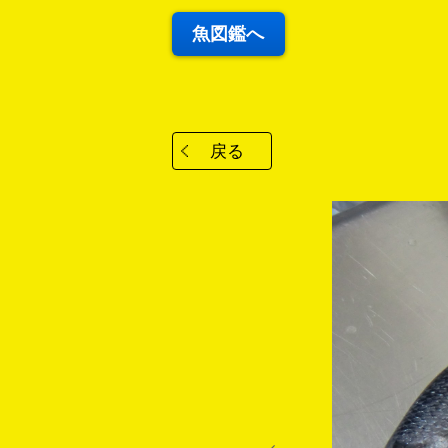
魚図鑑へ
戻る