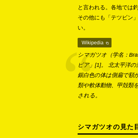
と言われる。各地では
その他にも「テツビン
い。
Wikipedia
シマガツオ（学名：Bra
ピア」[1]。 北太平
銀白色の体は側扁で額が
類や軟体動物、甲殻類
される。
シマガツオの見た