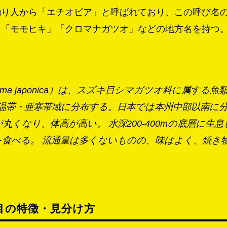
釣り人から「エチオピア」と呼ばれており、この呼び名
」「モモヒキ」「クロマナガツオ」などの地方名を持つ
ma japonica）は、スズキ目シマガツオ科に属する
洋の温帯・亜寒帯域に分布する。日本では本州中部以南に分布
丸くなり、体高が高い。 水深200-400mの底層に生
を食べる。 流通量は多くないものの、味はよく、焼き
目の特徴・見分け方