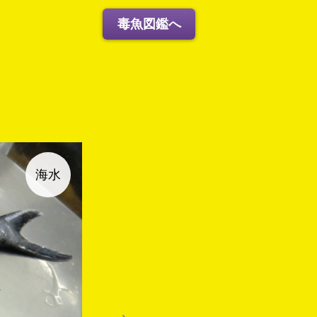
毒魚図鑑へ
海水