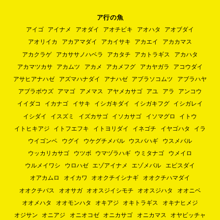
ア行の魚
アイゴ
アイナメ
アオダイ
アオチビキ
アオハタ
アオブダイ
アオリイカ
アカアマダイ
アカイサキ
アカエイ
アカカマス
アカクラゲ
アカササノハベラ
アカタチ
アカトラギス
アカハタ
アカマツカサ
アカムツ
アカメ
アカメフグ
アカヤガラ
アコウダイ
アサヒアナハゼ
アズマハナダイ
アナハゼ
アブラソコムツ
アブラハヤ
アブラボウズ
アマゴ
アメマス
アヤメカサゴ
アユ
アラ
アンコウ
イイダコ
イカナゴ
イサキ
イシガキダイ
イシガキフグ
イシガレイ
イシダイ
イスズミ
イズカサゴ
イソカサゴ
イソマグロ
イトウ
イトヒキアジ
イトフエフキ
イトヨリダイ
イネゴチ
イヤゴハタ
イラ
ウイゴンベ
ウグイ
ウケグチメバル
ウスバハギ
ウスメバル
ウッカリカサゴ
ウツボ
ウマヅラハギ
ウミタナゴ
ウメイロ
ウルメイワシ
ウロハゼ
エゾアイナメ
エゾメバル
エビスダイ
オアカムロ
オイカワ
オオクチイシナギ
オオクチハマダイ
オオクチバス
オオサガ
オオスジイシモチ
オオスジハタ
オオニベ
オオメハタ
オオモンハタ
オキアジ
オキトラギス
オキナヒメジ
オジサン
オニアジ
オニオコゼ
オニカサゴ
オニカマス
オヤビッチャ