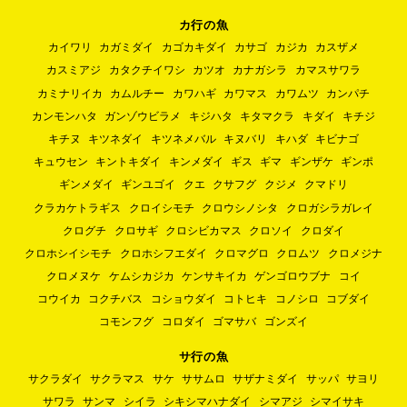
カ行の魚
カイワリ
カガミダイ
カゴカキダイ
カサゴ
カジカ
カスザメ
カスミアジ
カタクチイワシ
カツオ
カナガシラ
カマスサワラ
カミナリイカ
カムルチー
カワハギ
カワマス
カワムツ
カンパチ
カンモンハタ
ガンゾウビラメ
キジハタ
キタマクラ
キダイ
キチジ
キチヌ
キツネダイ
キツネメバル
キヌバリ
キハダ
キビナゴ
キュウセン
キントキダイ
キンメダイ
ギス
ギマ
ギンザケ
ギンポ
ギンメダイ
ギンユゴイ
クエ
クサフグ
クジメ
クマドリ
クラカケトラギス
クロイシモチ
クロウシノシタ
クロガシラガレイ
クログチ
クロサギ
クロシビカマス
クロソイ
クロダイ
クロホシイシモチ
クロホシフエダイ
クロマグロ
クロムツ
クロメジナ
クロメヌケ
ケムシカジカ
ケンサキイカ
ゲンゴロウブナ
コイ
コウイカ
コクチバス
コショウダイ
コトヒキ
コノシロ
コブダイ
コモンフグ
コロダイ
ゴマサバ
ゴンズイ
サ行の魚
サクラダイ
サクラマス
サケ
ササムロ
サザナミダイ
サッパ
サヨリ
サワラ
サンマ
シイラ
シキシマハナダイ
シマアジ
シマイサキ