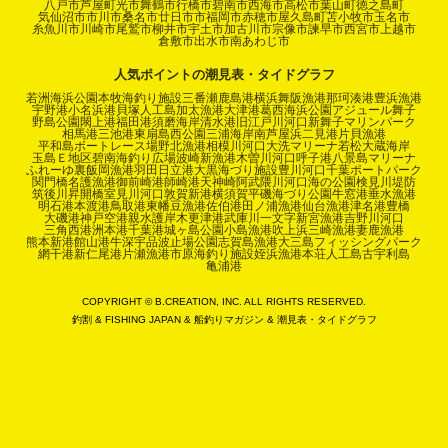
八戸市
芦屋町
光市
舞鶴市
行橋市
碧南市
西海市
高松市
葉山町
徳之島町
気仙沼市
市川市
桑名市
廿日市市
福岡市
赤穂市
屋久島町
苫小牧市
玉名市
糸魚川市
川崎市
尾鷲市
柳井市
宇土市
加古川市
宗像市
諫早市
西宮市
上越市
倉敷市
出水市
南あわじ市
人気ポイントの潮見表・タイドグラフ
若洲海浜公園
本牧海釣り施設
三番瀬
鹿島港
横浜
舞阪漁港
那珂湊港
豊浜漁港
宇野港
小名浜港
貝塚人工島
加太漁港
大津港
葛西海浜公園
アジュール舞子
野島公園
閖上港
福田港
須磨海岸
清水港
旧江戸川河口
新舞子マリンパーク
相馬港
三池港
東扇島西公園
三浦海岸
南芦屋浜
二見港
片貝漁港
平和島ボートレース場
野北漁港
相模川河口
大洗マリーナ
若松
大蔵海岸
玉島Ｅ地区
碧南海釣り広場
波崎新漁港
木曽川河口
呼子港
八景島マリーナ
ふれーゆ裏
飯岡漁港
羽田
日立港
大黒海づり施設
豊川河口
千葉ポートパーク
関門橋
名護漁港
御前崎港
師崎港
天神崎
阿武隈川河口
海の公園
検見川堤防
筑後川昇開橋
室見川河口
敦賀新港
横須賀
平磯海づり公園
牛窓港
垂水漁港
明石港
本渡港
鳥取港
東幡豆漁港
佐伯港
田ノ浦漁港
仙台漁港
津名港
豊橋
大磯港
神戸空港親水護岸
木更津港
武庫川一文字
新宮漁港
吉野川河口
三角西港
洲本港
千葉港
城ヶ島公園
小島漁港
吹上浜
三崎漁港
妻鹿漁港
熊本新港
館山港
牛深
宇品波止場公園
志賀島漁港
大三島フィッシングパーク
網干港
新仁尾港
片瀬漁港
市原海釣り施設
姪浜漁港
本荘人工島
古宇利島
亀浦港
COPYRIGHT © B.CREATION, INC. ALL RIGHTS RESERVED.
釣割
&
FISHING JAPAN
&
船釣りマガジン
&
潮見表・タイドグラフ