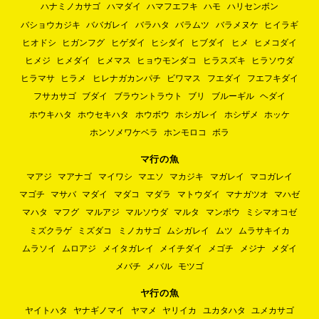
ハナミノカサゴ
ハマダイ
ハマフエフキ
ハモ
ハリセンボン
バショウカジキ
ババガレイ
バラハタ
バラムツ
バラメヌケ
ヒイラギ
ヒオドシ
ヒガンフグ
ヒゲダイ
ヒシダイ
ヒブダイ
ヒメ
ヒメコダイ
ヒメジ
ヒメダイ
ヒメマス
ヒョウモンダコ
ヒラスズキ
ヒラソウダ
ヒラマサ
ヒラメ
ヒレナガカンパチ
ビワマス
フエダイ
フエフキダイ
フサカサゴ
ブダイ
ブラウントラウト
ブリ
ブルーギル
ヘダイ
ホウキハタ
ホウセキハタ
ホウボウ
ホシガレイ
ホシザメ
ホッケ
ホンソメワケベラ
ホンモロコ
ボラ
マ行の魚
マアジ
マアナゴ
マイワシ
マエソ
マカジキ
マガレイ
マコガレイ
マゴチ
マサバ
マダイ
マダコ
マダラ
マトウダイ
マナガツオ
マハゼ
マハタ
マフグ
マルアジ
マルソウダ
マルタ
マンボウ
ミシマオコゼ
ミズクラゲ
ミズダコ
ミノカサゴ
ムシガレイ
ムツ
ムラサキイカ
ムラソイ
ムロアジ
メイタガレイ
メイチダイ
メゴチ
メジナ
メダイ
メバチ
メバル
モツゴ
ヤ行の魚
ヤイトハタ
ヤナギノマイ
ヤマメ
ヤリイカ
ユカタハタ
ユメカサゴ