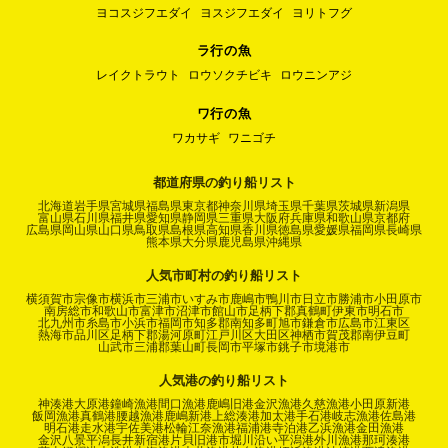
ヨコスジフエダイ
ヨスジフエダイ
ヨリトフグ
ラ行の魚
レイクトラウト
ロウソクチビキ
ロウニンアジ
ワ行の魚
ワカサギ
ワニゴチ
都道府県の釣り船リスト
北海道
岩手県
宮城県
福島県
東京都
神奈川県
埼玉県
千葉県
茨城県
新潟県
富山県
石川県
福井県
愛知県
静岡県
三重県
大阪府
兵庫県
和歌山県
京都府
広島県
岡山県
山口県
鳥取県
島根県
高知県
香川県
徳島県
愛媛県
福岡県
長崎県
熊本県
大分県
鹿児島県
沖縄県
人気市町村の釣り船リスト
横須賀市
宗像市
横浜市
三浦市
いすみ市
鹿嶋市
鴨川市
日立市
勝浦市
小田原市
南房総市
和歌山市
富津市
沼津市
館山市
足柄下郡真鶴町
伊東市
明石市
北九州市
糸島市
小浜市
福岡市
知多郡南知多町
旭市
鎌倉市
広島市
江東区
熱海市
品川区
足柄下郡湯河原町
江戸川区
大田区
神栖市
賀茂郡南伊豆町
山武市
三浦郡葉山町
長岡市
平塚市
銚子市
境港市
人気港の釣り船リスト
神湊港
大原港
鐘崎漁港
間口漁港
鹿嶋旧港
金沢漁港
久慈漁港
小田原新港
飯岡漁港
真鶴港
腰越漁港
鹿嶋新港
上総湊港
加太港
手石港
岐志漁港
佐島港
明石港
走水港
宇佐美港
松輪江奈漁港
福浦港
寺泊港
乙浜漁港
金田漁港
金沢八景平潟
長井新宿港
片貝旧港
市堀川沿い
平潟港
外川漁港
那珂湊港