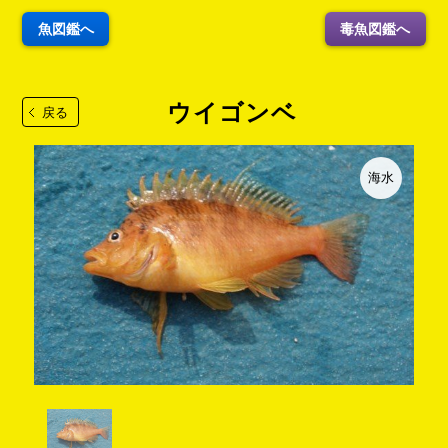
魚図鑑へ
毒魚図鑑へ
ウイゴンベ
戻る
海水