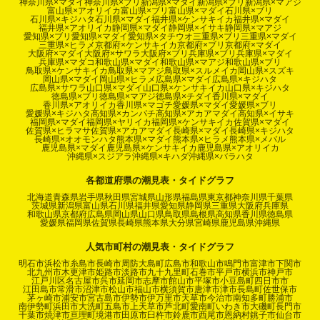
神奈川県×マダイ
神奈川県×ブリ
新潟県×マダイ
新潟県×ブリ
新潟県×マアジ
富山県×アオリイカ
富山県×ブリ
富山県×マダイ
石川県×ブリ
石川県×キジハタ
石川県×マダイ
福井県×ケンサキイカ
福井県×マダイ
福井県×アオリイカ
静岡県×マダイ
静岡県×イサキ
静岡県×マアジ
愛知県×ブリ
愛知県×マダイ
愛知県×タチウオ
三重県×ブリ
三重県×マダイ
三重県×ヒラメ
京都府×ケンサキイカ
京都府×ブリ
京都府×マダイ
大阪府×マダイ
大阪府×サワラ
大阪府×ブリ
兵庫県×ブリ
兵庫県×マダイ
兵庫県×マダコ
和歌山県×マダイ
和歌山県×マアジ
和歌山県×ブリ
鳥取県×ケンサキイカ
鳥取県×マアジ
鳥取県×スルメイカ
岡山県×スズキ
岡山県×マダイ
岡山県×ヒラメ
広島県×マダイ
広島県×キジハタ
広島県×サワラ
山口県×マダイ
山口県×ケンサキイカ
山口県×キジハタ
徳島県×ブリ
徳島県×マアジ
徳島県×チダイ
香川県×マダイ
香川県×アオリイカ
香川県×マゴチ
愛媛県×マダイ
愛媛県×ブリ
愛媛県×キジハタ
高知県×カンパチ
高知県×アカアマダイ
高知県×イサキ
福岡県×マダイ
福岡県×ヤリイカ
福岡県×ケンサキイカ
佐賀県×マダイ
佐賀県×ヒラマサ
佐賀県×アカアマダイ
長崎県×マダイ
長崎県×キジハタ
長崎県×オオモンハタ
熊本県×マダイ
熊本県×ヒラメ
熊本県×メバル
鹿児島県×マダイ
鹿児島県×ケンサキイカ
鹿児島県×アオリイカ
沖縄県×スジアラ
沖縄県×キハダ
沖縄県×バラハタ
各都道府県の潮見表・タイドグラフ
北海道
青森県
岩手県
秋田県
宮城県
山形県
福島県
東京都
神奈川県
千葉県
茨城県
新潟県
富山県
石川県
福井県
愛知県
静岡県
三重県
大阪府
兵庫県
和歌山県
京都府
広島県
岡山県
山口県
鳥取県
島根県
高知県
香川県
徳島県
愛媛県
福岡県
佐賀県
長崎県
熊本県
大分県
宮崎県
鹿児島県
沖縄県
人気市町村の潮見表・タイドグラフ
明石市
浜松市
糸島市
長崎市
周防大島町
広島市
和歌山市
鳴門市
富津市
下関市
北九州市
木更津市
姫路市
淡路市
九十九里町
石巻市
平戸市
横浜市
神戸市
江戸川区
名古屋市
呉市
延岡市
志摩市
館山市
平塚市
小豆島町
四日市市
江田島市
常滑市
沼津市
松山市
福山市
横須賀市
唐津市
津市
長島町
佐世保市
茅ヶ崎市
浦安市
宮古島市
伊勢市
伊万里市
天草市
今治市
南知多町
勝浦市
南伊勢町
浜田市
大洗町
五島市
上天草市
芦北町
愛南町
いわき市
大磯町
長門市
千葉市
焼津市
亘理町
境港市
田原市
臼杵市
鈴鹿市
西尾市
恩納村
銚子市
仙台市