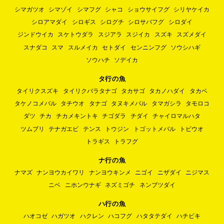
シマガツオ
シマゾイ
シマフグ
シャコ
ショウサイフグ
シリヤケイカ
シロアマダイ
シロギス
シログチ
シロサバフグ
シロダイ
ジンドウイカ
スケトウダラ
スジアラ
スジイカ
スズキ
スズメダイ
スナダコ
スマ
スルメイカ
セトダイ
センニンフグ
ソウシハギ
ソウハチ
ソデイカ
タ行の魚
タイリクスズキ
タイリクバラタナゴ
タカサゴ
タカノハダイ
タカベ
タケノコメバル
タチウオ
タナゴ
タヌキメバル
タマガシラ
タモロコ
ダツ
チカ
チカメキントキ
チゴダラ
チダイ
チャイロマルハタ
ツムブリ
テナガエビ
テンス
トウジン
トゴットメバル
トビウオ
トラギス
トラフグ
ナ行の魚
ナマズ
ナンヨウカイワリ
ナンヨウキンメ
ニゴイ
ニザダイ
ニジマス
ニベ
ニホンウナギ
ネズミゴチ
ネンブツダイ
ハ行の魚
ハオコゼ
ハガツオ
ハクレン
ハコフグ
ハタタテダイ
ハチビキ