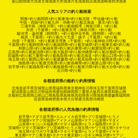
葉山鐙摺港
大洗港
太海漁港
大井漁港
片名漁港
姪浜漁港
波崎港
西津漁港
人気エリアの釣り船検索
関東×釣り船
関西×釣り船
東海×釣り船
北陸・甲信越×釣り船
中国・四国×釣り船
九州・沖縄×釣り船
北海道・東北×釣り船
三浦半島（神奈川県）×釣り船
相模湾（神奈川県）×釣り船
外房（千葉県）×釣り船
東京湾（神奈川県）×釣り船
駿河湾・遠州灘（静岡県）×釣り船
伊豆半島（静岡県）×釣り船
南房（千葉県）×釣り船
九十九里・銚子（千葉県）×釣り船
内房（千葉県）×釣り船
東京湾奥（千葉県）×釣り船
神奈川県×釣り船
千葉県×釣り船
静岡県×釣り船
福岡県×釣り船
茨城県×釣り船
東京都×釣り船
和歌山県×釣り船
福井県×釣り船
兵庫県×釣り船
愛知県×釣り船
広島県×釣り船
新潟県×釣り船
大阪府×釣り船
沖縄県×釣り船
京都府×釣り船
宮城県×釣り船
三重県×釣り船
鳥取県×釣り船
北海道 ×釣り船
山口県×釣り船
埼玉県×釣り船
岡山県×釣り船
愛媛県×釣り船
高知県×釣り船
熊本県×釣り船
徳島県×釣り船
鹿児島県×釣り船
長崎県×釣り船
富山県×釣り船
岩手県×釣り船
福島県×釣り船
島根県×釣り船
香川県×釣り船
大分県×釣り船
石川県×釣り船
各都道府県の船釣り釣果情報
北海道
岩手県
宮城県
山形県
福島県
東京都
神奈川県
埼玉県
千葉県
茨城県
新潟県
富山県
石川県
福井県
愛知県
静岡県
三重県
大阪府
兵庫県
和歌山県
京都府
広島県
岡山県
山口県
鳥取県
島根県
高知県
香川県
徳島県
愛媛県
福岡県
佐賀県
長崎県
熊本県
大分県
鹿児島県
沖縄県
各都道府県の人気魚種の釣果情報
岩手県×マダラ
岩手県×スルメイカ
岩手県×ブリ
宮城県×ヒラメ
宮城県×マアジ
宮城県×アイナメ
山形県×マアジ
山形県×マダイ
山形県×キジハタ
福島県×マダイ
福島県×ヒラメ
福島県×チダイ
茨城県×マダイ
茨城県×ブリ
茨城県×ヒラメ
埼玉県×サワラ
埼玉県×タチウオ
埼玉県×ホウボウ
千葉県×マダイ
千葉県×ヒラメ
千葉県×イサキ
東京都×マアジ
東京都×タチウオ
東京都×シロギス
神奈川県×マアジ