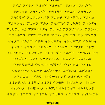
アイゴ
アイナメ
アオダイ
アオチビキ
アオハタ
アオブダイ
アオリイカ
アカアマダイ
アカイサキ
アカエイ
アカカマス
アカクラゲ
アカササノハベラ
アカタチ
アカトラギス
アカハタ
アカマツカサ
アカムツ
アカメ
アカメフグ
アカヤガラ
アコウダイ
アサヒアナハゼ
アズマハナダイ
アナハゼ
アブラソコムツ
アブラハヤ
アブラボウズ
アマゴ
アメマス
アヤメカサゴ
アユ
アラ
アンコウ
イイダコ
イカナゴ
イサキ
イシガキダイ
イシガキフグ
イシガレイ
イシダイ
イスズミ
イズカサゴ
イソカサゴ
イソマグロ
イトウ
イトヒキアジ
イトフエフキ
イトヨリダイ
イネゴチ
イヤゴハタ
イラ
ウイゴンベ
ウグイ
ウケグチメバル
ウスバハギ
ウスメバル
ウッカリカサゴ
ウツボ
ウマヅラハギ
ウミタナゴ
ウメイロ
ウルメイワシ
ウロハゼ
エゾアイナメ
エゾメバル
エビスダイ
オアカムロ
オイカワ
オオクチイシナギ
オオクチハマダイ
オオクチバス
オオサガ
オオスジイシモチ
オオスジハタ
オオニベ
オオメハタ
オオモンハタ
オキアジ
オキトラギス
オキナヒメジ
オジサン
オニアジ
オニオコゼ
オニカサゴ
オニカマス
オヤビッチャ
カ行の魚