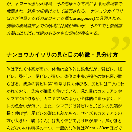
が、トロール漁や延縄漁、その他様々な方法による沿岸漁業で
漁獲され、鮮魚や塩漬けとして販売される。 ナンヨウカイワリ
はスズキ目アジ科のヨロイアジ属(Carangoides)に分類される。
胸部の腹鰭基部までの領域には鱗が無いが、その中でも腹鰭前
方部にはしばしば鱗のある小さな領域が存在する。
ナンヨウカイワリの見た目の特徴・見分け方
体は平たく体高が高い。体色は全体的に銀色だが、背ビレ、腹
ビレ、臀ビレ、尾ビレが青い。体側に中央が褐色の黄色斑が散
らばる。成魚の背ビレ第1軟条は長く伸びる。尻ビレは二叉にわ
かれており、先端が細長く伸びている。見た目はカスミアジや
シマアジに似るが、カスミアジのほうが全体的に青っぽく、ヒ
レの色合いが薄い。また、シマアジは背ビレと尻ビレの先端が
長く伸びず、尾ビレの形にも差がある。サイズもカスミアジの
方が大きい。吻（ふん）は丸く伸びており唇が厚い。鱗がほと
んどないのも特徴の一つ。一般的な体長は20cm～30cmほどで