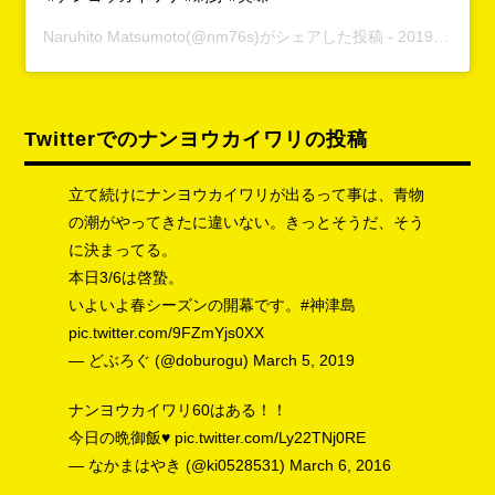
Naruhito Matsumoto
(@nm76s)がシェアした投稿 -
2019年10月月26日午前6時11分PDT
Twitterでのナンヨウカイワリの投稿
立て続けにナンヨウカイワリが出るって事は、青物
の潮がやってきたに違いない。きっとそうだ、そう
に決まってる。
本日3/6は啓蟄。
いよいよ春シーズンの開幕です。
#神津島
pic.twitter.com/9FZmYjs0XX
— どぶろぐ (@doburogu)
March 5, 2019
ナンヨウカイワリ60はある！！
今日の晩御飯♥
pic.twitter.com/Ly22TNj0RE
— なかまはやき (@ki0528531)
March 6, 2016