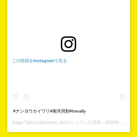
この投稿をInstagramで見る
#ナンヨウカイワリ#南洋貝割#trevally
Daigo Takumi
(@takumi_dai)がシェアした投稿 -
2020年 1月月31日午後5時51分PST