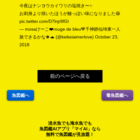
今夜はナンヨウカイワリの塩焼き〜✨
お刺身より焼いたほうが鯵っぽい味になりました😆
pic.twitter.com/D7lnjr8fGI
— mosaけーこ❤️rouge de bleu💙千神静仙埼東一人
旅できるかな🍀🐢 (@keikeiaimerlove)
October 23,
2018
前のページへ戻る
魚図鑑へ
毒魚図鑑へ
淡水魚でも海水魚でも
魚図鑑AIアプリ「マイAI」なら
無料で魚図鑑が見放題！