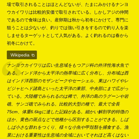
場で取引されることはほとんどないが、たまにみかけるナンヨ
ウカイワリは比較的安価で取引されている。しかしアジの仲間
であるので食味は良い。産卵期は秋から初冬にかけて。専門に
狙うことは少ないが、釣りでは強い引きをするので釣り人を楽
しませるターゲットとして人気がある。よく釣れるのは春から
初冬にかけて。
Wikipedia
ナンヨウカイワリは広い生息域をもつアジ科の外洋性海水魚で
ある。インド洋から太平洋の熱帯域に広く分布し、分布域は西
はインド洋西部のモザンビークやセーシェル、東はハワイやレ
ビジャヒヘド諸島といった太平洋の東部、中央部にまで広がっ
ている。大陸棚でみられるのは稀で、外洋の島のラグーンや岩
礁、サンゴ礁でみられる。比較的大型の種で、最大で全長
75cm、体重6.6kgに達した記録がある。細かい解剖学的特徴の
ほか、黄色の斑点などで他種から区別することができる。しば
しば小さな群れをつくり、様々な小魚や甲殻類を捕食する。漁
業における重要性は生息域の全域においてそれほど高くはない