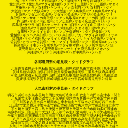
福井県×アオリイカ
静岡県×マダイ
静岡県×イサキ
静岡県×マアジ
愛知県×ブリ
愛知県×マダイ
愛知県×タチウオ
三重県×ブリ
三重県×マダイ
三重県×ヒラメ
京都府×ケンサキイカ
京都府×ブリ
京都府×マダイ
大阪府×マダイ
大阪府×サワラ
大阪府×ブリ
兵庫県×ブリ
兵庫県×マダイ
兵庫県×マダコ
和歌山県×マダイ
和歌山県×マアジ
和歌山県×ブリ
鳥取県×ケンサキイカ
鳥取県×マアジ
鳥取県×アオリイカ
岡山県×スズキ
岡山県×マダイ
岡山県×ヒラメ
広島県×マダイ
広島県×キジハタ
広島県×サワラ
山口県×ケンサキイカ
山口県×マダイ
山口県×キジハタ
徳島県×ブリ
徳島県×マアジ
徳島県×チダイ
香川県×マダイ
香川県×アオリイカ
香川県×マゴチ
愛媛県×マダイ
愛媛県×ブリ
愛媛県×キジハタ
高知県×カンパチ
高知県×アカアマダイ
高知県×イサキ
福岡県×マダイ
福岡県×ヤリイカ
福岡県×ケンサキイカ
佐賀県×マダイ
佐賀県×ヒラマサ
佐賀県×アカアマダイ
長崎県×マダイ
長崎県×キジハタ
長崎県×オオモンハタ
熊本県×マダイ
熊本県×ヒラメ
熊本県×メバル
鹿児島県×マダイ
鹿児島県×ケンサキイカ
鹿児島県×アオハタ
沖縄県×スジアラ
沖縄県×キハダ
沖縄県×バラハタ
各都道府県の潮見表・タイドグラフ
北海道
青森県
岩手県
秋田県
宮城県
山形県
福島県
東京都
神奈川県
千葉県
茨城県
新潟県
富山県
石川県
福井県
愛知県
静岡県
三重県
大阪府
兵庫県
和歌山県
京都府
広島県
岡山県
山口県
鳥取県
島根県
高知県
香川県
徳島県
愛媛県
福岡県
佐賀県
長崎県
熊本県
大分県
宮崎県
鹿児島県
沖縄県
人気市町村の潮見表・タイドグラフ
明石市
浜松市
糸島市
長崎市
周防大島町
広島市
和歌山市
鳴門市
富津市
下関市
北九州市
木更津市
姫路市
九十九里町
淡路市
石巻市
平戸市
横浜市
神戸市
江戸川区
名古屋市
呉市
延岡市
志摩市
館山市
平塚市
小豆島町
四日市市
江田島市
常滑市
沼津市
松山市
福山市
横須賀市
唐津市
津市
長島町
佐世保市
茅ヶ崎市
浦安市
宮古島市
伊勢市
伊万里市
天草市
今治市
南知多町
勝浦市
南伊勢町
浜田市
五島市
大洗町
上天草市
芦北町
愛南町
いわき市
大磯町
長門市
千葉市
焼津市
亘理町
境港市
田原市
臼杵市
鈴鹿市
西尾市
恩納村
銚子市
仙台市
八戸市
芦屋町
光市
舞鶴市
行橋市
碧南市
西海市
高松市
葉山町
徳之島町
気仙沼市
市川市
桑名市
廿日市市
福岡市
赤穂市
屋久島町
苫小牧市
玉名市
糸魚川市
川崎市
尾鷲市
柳井市
宇土市
加古川市
宗像市
諫早市
西宮市
上越市