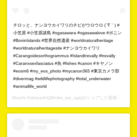
チロッと、ナンヨウカイワリのチビがウロウロ (´∇｀) #
小笠原 #小笠原諸島 #ogasawara #ogasawalove #ボニン
#BoninIslands #世界自然遺産 #worldnaturalheritage
#worldnaturalheritagesite #ナンヨウカイワリ
#Carangoidesorthogrammus #Islandtrevally #trevally
#Caranxsexfasciatus #魚 #fishes #canon #キヤノン
#eosm6 #my_eos_photo #mycanon365 #東京カメラ部
#divermag #wildlifephotography #total_underwater
#animallife_world
Shuichi Kobayashi
(@koba_tan_oga)がシェアした投稿 -
2019年