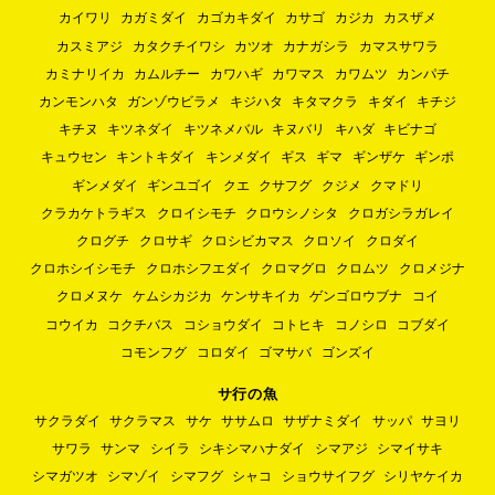
カイワリ
カガミダイ
カゴカキダイ
カサゴ
カジカ
カスザメ
カスミアジ
カタクチイワシ
カツオ
カナガシラ
カマスサワラ
カミナリイカ
カムルチー
カワハギ
カワマス
カワムツ
カンパチ
カンモンハタ
ガンゾウビラメ
キジハタ
キタマクラ
キダイ
キチジ
キチヌ
キツネダイ
キツネメバル
キヌバリ
キハダ
キビナゴ
キュウセン
キントキダイ
キンメダイ
ギス
ギマ
ギンザケ
ギンポ
ギンメダイ
ギンユゴイ
クエ
クサフグ
クジメ
クマドリ
クラカケトラギス
クロイシモチ
クロウシノシタ
クロガシラガレイ
クログチ
クロサギ
クロシビカマス
クロソイ
クロダイ
クロホシイシモチ
クロホシフエダイ
クロマグロ
クロムツ
クロメジナ
クロメヌケ
ケムシカジカ
ケンサキイカ
ゲンゴロウブナ
コイ
コウイカ
コクチバス
コショウダイ
コトヒキ
コノシロ
コブダイ
コモンフグ
コロダイ
ゴマサバ
ゴンズイ
サ行の魚
サクラダイ
サクラマス
サケ
ササムロ
サザナミダイ
サッパ
サヨリ
サワラ
サンマ
シイラ
シキシマハナダイ
シマアジ
シマイサキ
シマガツオ
シマゾイ
シマフグ
シャコ
ショウサイフグ
シリヤケイカ