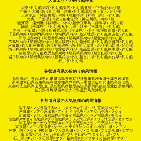
人気エリアの釣り船検索
関東×釣り船
関西×釣り船
東海×釣り船
北陸・甲信越×釣り船
中国・四国×釣り船
九州・沖縄×釣り船
北海道・東北×釣り船
三浦半島（神奈川県）×釣り船
相模湾（神奈川県）×釣り船
外房（千葉県）×釣り船
東京湾（神奈川県）×釣り船
駿河湾・遠州灘（静岡県）×釣り船
伊豆半島（静岡県）×釣り船
南房（千葉県）×釣り船
九十九里・銚子（千葉県）×釣り船
内房（千葉県）×釣り船
東京湾奥（千葉県）×釣り船
神奈川県×釣り船
千葉県×釣り船
静岡県×釣り船
福岡県×釣り船
茨城県×釣り船
東京都×釣り船
和歌山県×釣り船
福井県×釣り船
兵庫県×釣り船
愛知県×釣り船
広島県×釣り船
新潟県×釣り船
大阪府×釣り船
沖縄県×釣り船
京都府×釣り船
宮城県×釣り船
三重県×釣り船
鳥取県×釣り船
北海道 ×釣り船
山口県×釣り船
埼玉県×釣り船
岡山県×釣り船
愛媛県×釣り船
高知県×釣り船
熊本県×釣り船
徳島県×釣り船
鹿児島県×釣り船
長崎県×釣り船
富山県×釣り船
岩手県×釣り船
福島県×釣り船
島根県×釣り船
香川県×釣り船
大分県×釣り船
石川県×釣り船
各都道府県の船釣り釣果情報
北海道
岩手県
宮城県
山形県
福島県
東京都
神奈川県
埼玉県
千葉県
茨城県
新潟県
富山県
石川県
福井県
愛知県
静岡県
三重県
大阪府
兵庫県
和歌山県
京都府
広島県
岡山県
山口県
鳥取県
島根県
高知県
香川県
徳島県
愛媛県
福岡県
佐賀県
長崎県
熊本県
大分県
鹿児島県
沖縄県
各都道府県の人気魚種の釣果情報
岩手県×マダラ
岩手県×スルメイカ
岩手県×ブリ
宮城県×ヒラメ
宮城県×マアジ
宮城県×アイナメ
山形県×マアジ
山形県×マダイ
山形県×キジハタ
福島県×マダイ
福島県×ヒラメ
福島県×チダイ
茨城県×マダイ
茨城県×ブリ
茨城県×ヒラメ
埼玉県×サワラ
埼玉県×タチウオ
埼玉県×ホウボウ
千葉県×マダイ
千葉県×ヒラメ
千葉県×イサキ
東京都×マアジ
東京都×タチウオ
東京都×シロギス
神奈川県×マアジ
神奈川県×マダイ
神奈川県×ブリ
新潟県×マダイ
新潟県×ブリ
新潟県×マアジ
富山県×アオリイカ
富山県×ブリ
富山県×マダイ
石川県×ブリ
石川県×キジハタ
石川県×マダイ
福井県×ケンサキイカ
福井県×マダイ