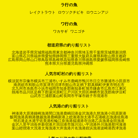
ラ行の魚
レイクトラウト
ロウソクチビキ
ロウニンアジ
ワ行の魚
ワカサギ
ワニゴチ
都道府県の釣り船リスト
北海道
岩手県
宮城県
福島県
東京都
神奈川県
埼玉県
千葉県
茨城県
新潟県
富山県
石川県
福井県
愛知県
静岡県
三重県
大阪府
兵庫県
和歌山県
京都府
広島県
岡山県
山口県
鳥取県
島根県
高知県
香川県
徳島県
愛媛県
福岡県
長崎県
熊本県
大分県
鹿児島県
沖縄県
人気市町村の釣り船リスト
横須賀市
宗像市
横浜市
三浦市
いすみ市
鹿嶋市
鴨川市
日立市
勝浦市
小田原市
南房総市
和歌山市
富津市
沼津市
館山市
足柄下郡真鶴町
伊東市
明石市
北九州市
糸島市
小浜市
福岡市
知多郡南知多町
旭市
鎌倉市
広島市
江東区
熱海市
品川区
足柄下郡湯河原町
江戸川区
大田区
神栖市
賀茂郡南伊豆町
山武市
三浦郡葉山町
長岡市
平塚市
銚子市
境港市
人気港の釣り船リスト
神湊港
大原港
鐘崎漁港
間口漁港
鹿嶋旧港
金沢漁港
久慈漁港
小田原新港
飯岡漁港
真鶴港
腰越漁港
鹿嶋新港
上総湊港
加太港
手石港
岐志漁港
佐島港
明石港
走水港
宇佐美港
松輪江奈漁港
福浦港
寺泊港
乙浜漁港
金田漁港
金沢八景平潟
長井新宿港
片貝旧港
市堀川沿い
平潟港
外川漁港
那珂湊港
葉山鐙摺港
大洗港
太海漁港
大井漁港
片名漁港
姪浜漁港
波崎港
西津漁港