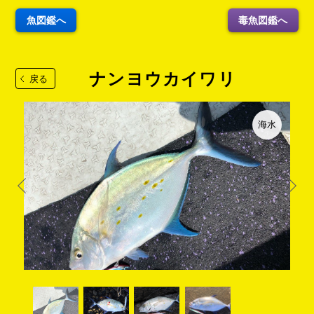
魚図鑑へ
毒魚図鑑へ
ナンヨウカイワリ
戻る
海水