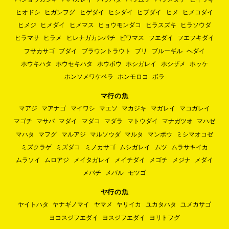
ヒオドシ
ヒガンフグ
ヒゲダイ
ヒシダイ
ヒブダイ
ヒメ
ヒメコダイ
ヒメジ
ヒメダイ
ヒメマス
ヒョウモンダコ
ヒラスズキ
ヒラソウダ
ヒラマサ
ヒラメ
ヒレナガカンパチ
ビワマス
フエダイ
フエフキダイ
フサカサゴ
ブダイ
ブラウントラウト
ブリ
ブルーギル
ヘダイ
ホウキハタ
ホウセキハタ
ホウボウ
ホシガレイ
ホシザメ
ホッケ
ホンソメワケベラ
ホンモロコ
ボラ
マ行の魚
マアジ
マアナゴ
マイワシ
マエソ
マカジキ
マガレイ
マコガレイ
マゴチ
マサバ
マダイ
マダコ
マダラ
マトウダイ
マナガツオ
マハゼ
マハタ
マフグ
マルアジ
マルソウダ
マルタ
マンボウ
ミシマオコゼ
ミズクラゲ
ミズダコ
ミノカサゴ
ムシガレイ
ムツ
ムラサキイカ
ムラソイ
ムロアジ
メイタガレイ
メイチダイ
メゴチ
メジナ
メダイ
メバチ
メバル
モツゴ
ヤ行の魚
ヤイトハタ
ヤナギノマイ
ヤマメ
ヤリイカ
ユカタハタ
ユメカサゴ
ヨコスジフエダイ
ヨスジフエダイ
ヨリトフグ