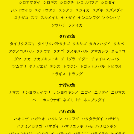
シロアマダイ
シロギス
シログチ
シロサバフグ
シロダイ
ジンドウイカ
スケトウダラ
スジアラ
スジイカ
スズキ
スズメダイ
スナダコ
スマ
スルメイカ
セトダイ
センニンフグ
ソウシハギ
ソウハチ
ソデイカ
タ行の魚
タイリクスズキ
タイリクバラタナゴ
タカサゴ
タカノハダイ
タカベ
タケノコメバル
タチウオ
タナゴ
タヌキメバル
タマガシラ
タモロコ
ダツ
チカ
チカメキントキ
チゴダラ
チダイ
チャイロマルハタ
ツムブリ
テナガエビ
テンス
トウジン
トゴットメバル
トビウオ
トラギス
トラフグ
ナ行の魚
ナマズ
ナンヨウカイワリ
ナンヨウキンメ
ニゴイ
ニザダイ
ニジマス
ニベ
ニホンウナギ
ネズミゴチ
ネンブツダイ
ハ行の魚
ハオコゼ
ハガツオ
ハクレン
ハコフグ
ハタタテダイ
ハチビキ
ハナミノカサゴ
ハマダイ
ハマフエフキ
ハモ
ハリセンボン
バショウカジキ
ババガレイ
バラハタ
バラムツ
バラメヌケ
ヒイラギ