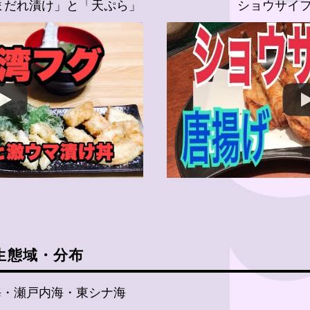
まだれ漬け」と「天ぷら」
ショウサイ
生態域・分布
海・瀬戸内海・東シナ海