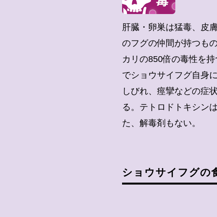
肝臓・卵巣は猛毒、皮
のフグの仲間が持つも
カリの850倍の毒性を
でショウサイフグ自身
しびれ、痙攣などの症
る。テトロドトキシン
た、解毒剤もない。
ショウサイフグの