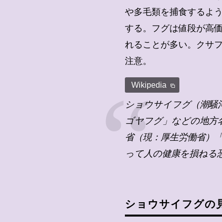
や多毛類を捕食するよ
する。フグは値段が高
れることが多い。クサ
注意。
Wikipedia
ショウサイフグ（潮騒河豚
ゴヤフグ」などの地方名
省（現：厚生労働省）「
って人の健康を損ねる
ショウサイフグの