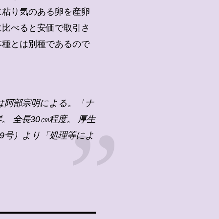
に粘り気のある卵を産卵
に比べると安価で取引さ
本種とは別種であるので
学名は阿部宗明による。「ナ
 全長30㎝程度。 厚生
59号）より「処理等によ