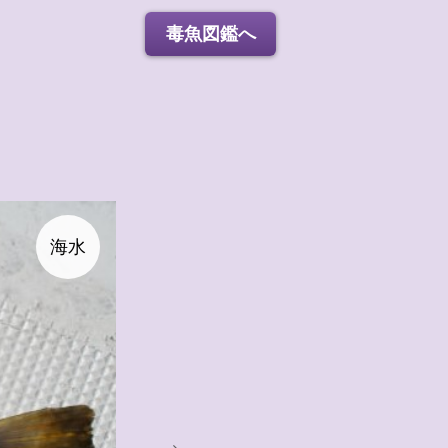
毒魚図鑑へ
海水