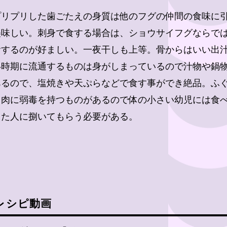
プリプリした歯ごたえの身質は他のフグの仲間の食味に
美味しい。刺身で食する場合は、ショウサイフグならで
食するのが好ましい。一夜干しも上等。骨からはいい出
い時期に流通するものは身がしまっているので汁物や鍋
あるので、塩焼きや天ぷらなどで食す事ができ絶品。ふ
、肉に弱毒を持つものがあるので体の小さい幼児には食
った人に捌いてもらう必要がある。
レシピ動画