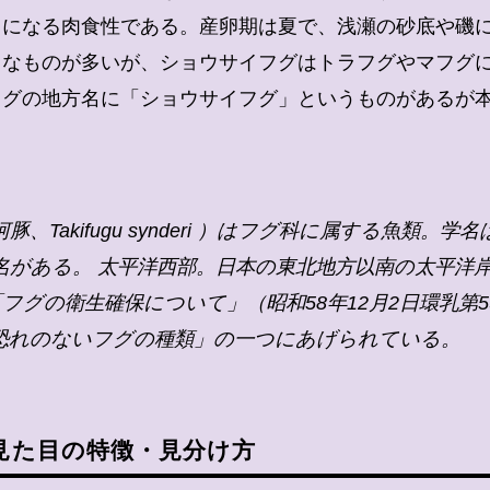
うになる肉食性である。産卵期は夏で、浅瀬の砂底や磯
価なものが多いが、ショウサイフグはトラフグやマフグ
フグの地方名に「ショウサイフグ」というものがあるが
、Takifugu synderi ）はフグ科に属する魚類。
がある。 太平洋西部。日本の東北地方以南の太平洋岸。
フグの衛生確保について」（昭和58年12月2日環乳第
恐れのないフグの種類」の一つにあげられている。
見た目の特徴・見分け方