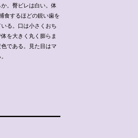
らか。臀ビレは白い。体
て捕食するほどの鋭い歯を
ている。口は小さくおち
で体を大きく丸く膨らま
黄色である。見た目はマ
る。