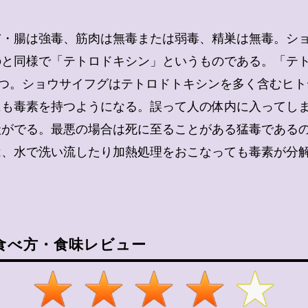
膚・腸は強毒、筋肉は無毒または弱毒、精巣は無毒。シ
のと同様で「テトロドキシン」というものである。「テ
持つ。ショウサイフグはテトロドトキシンを多く含むヒ
にも毒素を持つようになる。誤って人の体内に入ってし
状がでる。最悪の場合は死に至ることがある猛毒である
は、水で洗い流したり加熱処理をおこなっても毒素が分
食べ方・食味レビュー