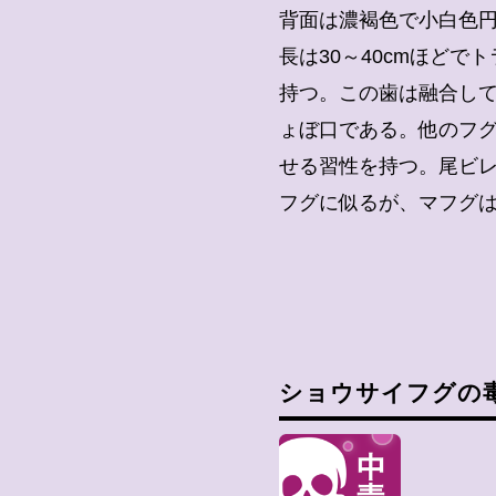
背面は濃褐色で小白色
長は30～40cmほど
持つ。この歯は融合し
ょぼ口である。他のフ
せる習性を持つ。尾ビ
フグに似るが、マフグ
ショウサイフグの