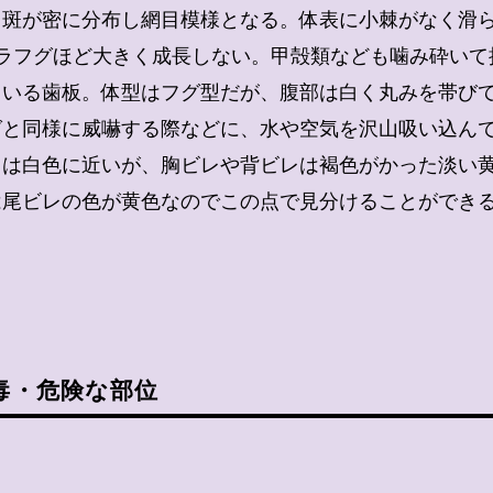
円斑が密に分布し網目模様となる。体表に小棘がなく滑
でトラフグほど大きく成長しない。甲殻類なども噛み砕い
ている歯板。体型はフグ型だが、腹部は白く丸みを帯び
グと同様に威嚇する際などに、水や空気を沢山吸い込ん
レは白色に近いが、胸ビレや背ビレは褐色がかった淡い
は尾ビレの色が黄色なのでこの点で見分けることができ
毒・危険な部位