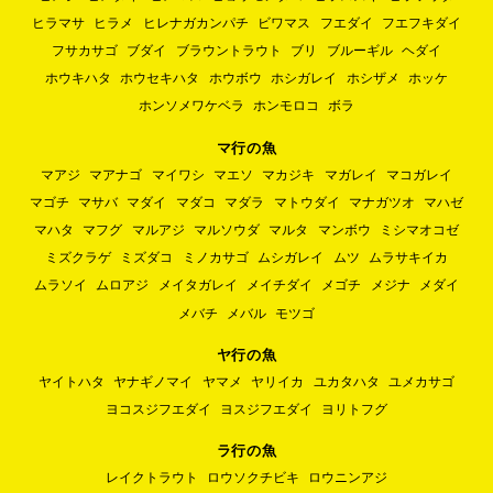
ヒラマサ
ヒラメ
ヒレナガカンパチ
ビワマス
フエダイ
フエフキダイ
フサカサゴ
ブダイ
ブラウントラウト
ブリ
ブルーギル
ヘダイ
ホウキハタ
ホウセキハタ
ホウボウ
ホシガレイ
ホシザメ
ホッケ
ホンソメワケベラ
ホンモロコ
ボラ
マ行の魚
マアジ
マアナゴ
マイワシ
マエソ
マカジキ
マガレイ
マコガレイ
マゴチ
マサバ
マダイ
マダコ
マダラ
マトウダイ
マナガツオ
マハゼ
マハタ
マフグ
マルアジ
マルソウダ
マルタ
マンボウ
ミシマオコゼ
ミズクラゲ
ミズダコ
ミノカサゴ
ムシガレイ
ムツ
ムラサキイカ
ムラソイ
ムロアジ
メイタガレイ
メイチダイ
メゴチ
メジナ
メダイ
メバチ
メバル
モツゴ
ヤ行の魚
ヤイトハタ
ヤナギノマイ
ヤマメ
ヤリイカ
ユカタハタ
ユメカサゴ
ヨコスジフエダイ
ヨスジフエダイ
ヨリトフグ
ラ行の魚
レイクトラウト
ロウソクチビキ
ロウニンアジ