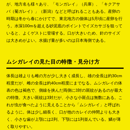
が、地方名も様々あり、「モンガレイ」（兵庫）、「キクアサ
バ（菊ガレイ）」（新潟）などと呼ばれることもある。産卵の
時期は冬から春にかけてで、東北地方の個体は5月頃に産卵を行
う。水深100mを超える砂泥底のポイントでイズカサゴを狙って
いると、よくゲストに登場する。口が大きいため、針のサイズ
は大きめがよい。水揚げ量が多いのは日本海側である。
ムシガレイの見た目の特徴・見分け方
体長は雄よりも雌の方が少し大きく成長し、雄の全長は約30cm
程度だが、雌の全長は約40cm程度にまでなる。ムシガレイの体
表の色は褐色で、側線を挟んだ両側に3対の斑紋があるのが最大
の特徴。大きい斑紋は3対だが、小さな小斑点は無数にある。こ
れが虫が食べたように見えることから「ムシガレイ」と呼ばれ
るように。体は少し細長く、口が他のカレイの仲間よりも大き
く、小さな歯が上顎には2列、下顎には1列並んでいる。鱗が薄
く取りやすい。