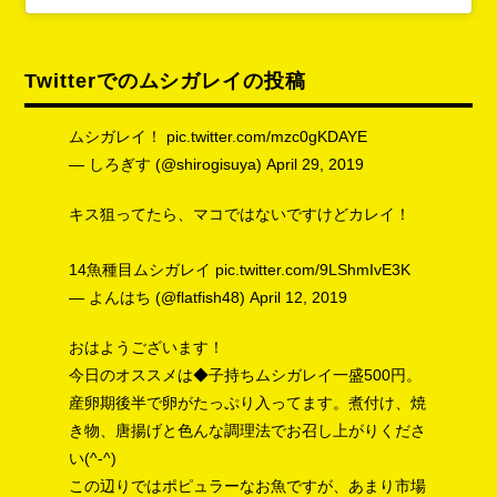
Twitterでのムシガレイの投稿
ムシガレイ！
pic.twitter.com/mzc0gKDAYE
— しろぎす (@shirogisuya)
April 29, 2019
キス狙ってたら、マコではないですけどカレイ！
14魚種目ムシガレイ
pic.twitter.com/9LShmIvE3K
— よんはち (@flatfish48)
April 12, 2019
おはようございます！
今日のオススメは◆子持ちムシガレイ一盛500円。
産卵期後半で卵がたっぷり入ってます。煮付け、焼
き物、唐揚げと色んな調理法でお召し上がりくださ
い(^-^)
この辺りではポピュラーなお魚ですが、あまり市場