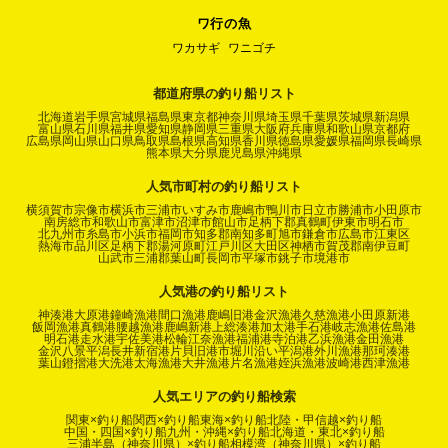
ワ行の魚
ワカサギ
ワニゴチ
都道府県の釣り船リスト
北海道
岩手県
宮城県
福島県
東京都
神奈川県
埼玉県
千葉県
茨城県
新潟県
富山県
石川県
福井県
愛知県
静岡県
三重県
大阪府
兵庫県
和歌山県
京都府
広島県
岡山県
山口県
鳥取県
島根県
高知県
香川県
徳島県
愛媛県
福岡県
長崎県
熊本県
大分県
鹿児島県
沖縄県
人気市町村の釣り船リスト
横須賀市
宗像市
横浜市
三浦市
いすみ市
鹿嶋市
鴨川市
日立市
勝浦市
小田原市
南房総市
和歌山市
富津市
沼津市
館山市
足柄下郡真鶴町
伊東市
明石市
北九州市
糸島市
小浜市
福岡市
知多郡南知多町
旭市
鎌倉市
広島市
江東区
熱海市
品川区
足柄下郡湯河原町
江戸川区
大田区
神栖市
賀茂郡南伊豆町
山武市
三浦郡葉山町
長岡市
平塚市
銚子市
境港市
人気港の釣り船リスト
神湊港
大原港
鐘崎漁港
間口漁港
鹿嶋旧港
金沢漁港
久慈漁港
小田原新港
飯岡漁港
真鶴港
腰越漁港
鹿嶋新港
上総湊港
加太港
手石港
岐志漁港
佐島港
明石港
走水港
宇佐美港
松輪江奈漁港
福浦港
寺泊港
乙浜漁港
金田漁港
金沢八景平潟
長井新宿港
片貝旧港
市堀川沿い
平潟港
外川漁港
那珂湊港
葉山鐙摺港
大洗港
太海漁港
大井漁港
片名漁港
姪浜漁港
波崎港
西津漁港
人気エリアの釣り船検索
関東×釣り船
関西×釣り船
東海×釣り船
北陸・甲信越×釣り船
中国・四国×釣り船
九州・沖縄×釣り船
北海道・東北×釣り船
三浦半島（神奈川県）×釣り船
相模湾（神奈川県）×釣り船