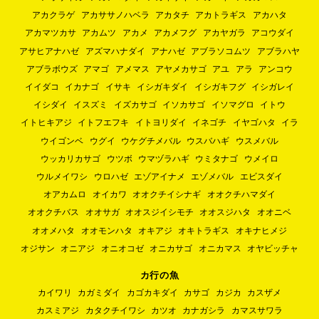
アカクラゲ
アカササノハベラ
アカタチ
アカトラギス
アカハタ
アカマツカサ
アカムツ
アカメ
アカメフグ
アカヤガラ
アコウダイ
アサヒアナハゼ
アズマハナダイ
アナハゼ
アブラソコムツ
アブラハヤ
アブラボウズ
アマゴ
アメマス
アヤメカサゴ
アユ
アラ
アンコウ
イイダコ
イカナゴ
イサキ
イシガキダイ
イシガキフグ
イシガレイ
イシダイ
イスズミ
イズカサゴ
イソカサゴ
イソマグロ
イトウ
イトヒキアジ
イトフエフキ
イトヨリダイ
イネゴチ
イヤゴハタ
イラ
ウイゴンベ
ウグイ
ウケグチメバル
ウスバハギ
ウスメバル
ウッカリカサゴ
ウツボ
ウマヅラハギ
ウミタナゴ
ウメイロ
ウルメイワシ
ウロハゼ
エゾアイナメ
エゾメバル
エビスダイ
オアカムロ
オイカワ
オオクチイシナギ
オオクチハマダイ
オオクチバス
オオサガ
オオスジイシモチ
オオスジハタ
オオニベ
オオメハタ
オオモンハタ
オキアジ
オキトラギス
オキナヒメジ
オジサン
オニアジ
オニオコゼ
オニカサゴ
オニカマス
オヤビッチャ
カ行の魚
カイワリ
カガミダイ
カゴカキダイ
カサゴ
カジカ
カスザメ
カスミアジ
カタクチイワシ
カツオ
カナガシラ
カマスサワラ