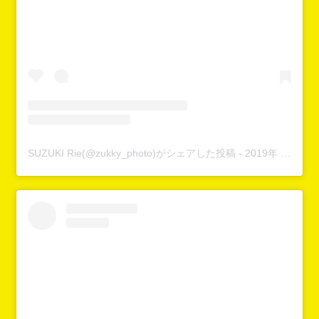
SUZUKI Rie(@zukky_photo)がシェアした投稿
-
2019年 9月月1日午前1時44分PDT