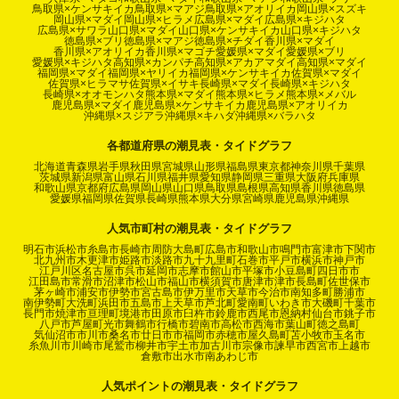
鳥取県×ケンサキイカ
鳥取県×マアジ
鳥取県×アオリイカ
岡山県×スズキ
岡山県×マダイ
岡山県×ヒラメ
広島県×マダイ
広島県×キジハタ
広島県×サワラ
山口県×マダイ
山口県×ケンサキイカ
山口県×キジハタ
徳島県×ブリ
徳島県×マアジ
徳島県×チダイ
香川県×マダイ
香川県×アオリイカ
香川県×マゴチ
愛媛県×マダイ
愛媛県×ブリ
愛媛県×キジハタ
高知県×カンパチ
高知県×アカアマダイ
高知県×マダイ
福岡県×マダイ
福岡県×ヤリイカ
福岡県×ケンサキイカ
佐賀県×マダイ
佐賀県×ヒラマサ
佐賀県×イサキ
長崎県×マダイ
長崎県×キジハタ
長崎県×オオモンハタ
熊本県×マダイ
熊本県×ヒラメ
熊本県×メバル
鹿児島県×マダイ
鹿児島県×ケンサキイカ
鹿児島県×アオリイカ
沖縄県×スジアラ
沖縄県×キハダ
沖縄県×バラハタ
各都道府県の潮見表・タイドグラフ
北海道
青森県
岩手県
秋田県
宮城県
山形県
福島県
東京都
神奈川県
千葉県
茨城県
新潟県
富山県
石川県
福井県
愛知県
静岡県
三重県
大阪府
兵庫県
和歌山県
京都府
広島県
岡山県
山口県
鳥取県
島根県
高知県
香川県
徳島県
愛媛県
福岡県
佐賀県
長崎県
熊本県
大分県
宮崎県
鹿児島県
沖縄県
人気市町村の潮見表・タイドグラフ
明石市
浜松市
糸島市
長崎市
周防大島町
広島市
和歌山市
鳴門市
富津市
下関市
北九州市
木更津市
姫路市
淡路市
九十九里町
石巻市
平戸市
横浜市
神戸市
江戸川区
名古屋市
呉市
延岡市
志摩市
館山市
平塚市
小豆島町
四日市市
江田島市
常滑市
沼津市
松山市
福山市
横須賀市
唐津市
津市
長島町
佐世保市
茅ヶ崎市
浦安市
伊勢市
宮古島市
伊万里市
天草市
今治市
南知多町
勝浦市
南伊勢町
大洗町
浜田市
五島市
上天草市
芦北町
愛南町
いわき市
大磯町
千葉市
長門市
焼津市
亘理町
境港市
田原市
臼杵市
鈴鹿市
西尾市
恩納村
仙台市
銚子市
八戸市
芦屋町
光市
舞鶴市
行橋市
碧南市
高松市
西海市
葉山町
徳之島町
気仙沼市
市川市
桑名市
廿日市市
福岡市
赤穂市
屋久島町
苫小牧市
玉名市
糸魚川市
川崎市
尾鷲市
柳井市
宇土市
加古川市
宗像市
諫早市
西宮市
上越市
倉敷市
出水市
南あわじ市
人気ポイントの潮見表・タイドグラフ