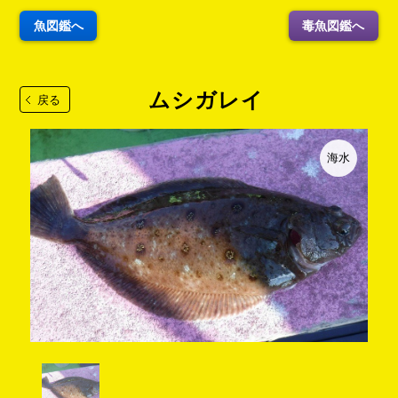
魚図鑑へ
毒魚図鑑へ
ムシガレイ
戻る
海水