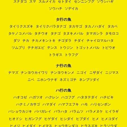
スナダコ
スマ
スルメイカ
セトダイ
センニンフグ
ソウシハギ
ソウハチ
ソデイカ
タ行の魚
タイリクスズキ
タイリクバラタナゴ
タカサゴ
タカノハダイ
タカベ
タケノコメバル
タチウオ
タナゴ
タヌキメバル
タマガシラ
タモロコ
ダツ
チカ
チカメキントキ
チゴダラ
チダイ
チャイロマルハタ
ツムブリ
テナガエビ
テンス
トウジン
トゴットメバル
トビウオ
トラギス
トラフグ
ナ行の魚
ナマズ
ナンヨウカイワリ
ナンヨウキンメ
ニゴイ
ニザダイ
ニジマス
ニベ
ニホンウナギ
ネズミゴチ
ネンブツダイ
ハ行の魚
ハオコゼ
ハガツオ
ハクレン
ハコフグ
ハタタテダイ
ハチビキ
ハナミノカサゴ
ハマダイ
ハマフエフキ
ハモ
ハリセンボン
バショウカジキ
ババガレイ
バラハタ
バラムツ
バラメヌケ
ヒイラギ
ヒオドシ
ヒガンフグ
ヒゲダイ
ヒシダイ
ヒブダイ
ヒメ
ヒメコダイ
ヒメジ
ヒメダイ
ヒメマス
ヒョウモンダコ
ヒラスズキ
ヒラソウダ