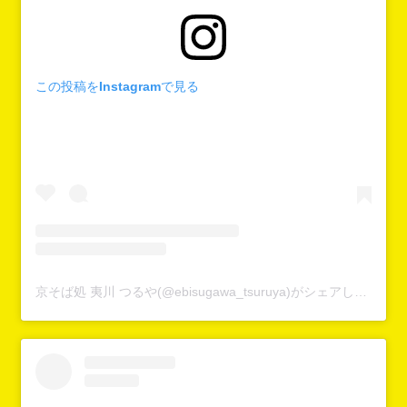
この投稿をInstagramで見る
京そば処 夷川 つるや(@ebisugawa_tsuruya)がシェアした投稿
-