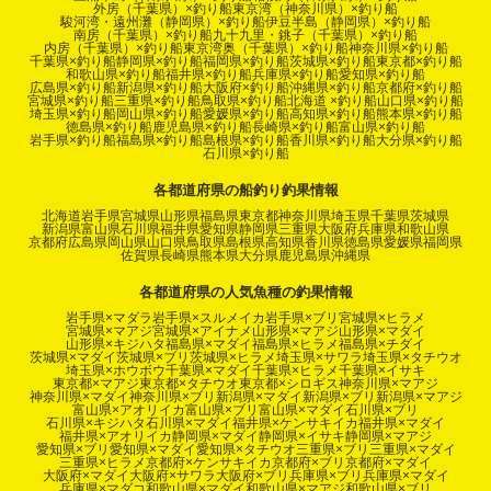
外房（千葉県）×釣り船
東京湾（神奈川県）×釣り船
駿河湾・遠州灘（静岡県）×釣り船
伊豆半島（静岡県）×釣り船
南房（千葉県）×釣り船
九十九里・銚子（千葉県）×釣り船
内房（千葉県）×釣り船
東京湾奥（千葉県）×釣り船
神奈川県×釣り船
千葉県×釣り船
静岡県×釣り船
福岡県×釣り船
茨城県×釣り船
東京都×釣り船
和歌山県×釣り船
福井県×釣り船
兵庫県×釣り船
愛知県×釣り船
広島県×釣り船
新潟県×釣り船
大阪府×釣り船
沖縄県×釣り船
京都府×釣り船
宮城県×釣り船
三重県×釣り船
鳥取県×釣り船
北海道 ×釣り船
山口県×釣り船
埼玉県×釣り船
岡山県×釣り船
愛媛県×釣り船
高知県×釣り船
熊本県×釣り船
徳島県×釣り船
鹿児島県×釣り船
長崎県×釣り船
富山県×釣り船
岩手県×釣り船
福島県×釣り船
島根県×釣り船
香川県×釣り船
大分県×釣り船
石川県×釣り船
各都道府県の船釣り釣果情報
北海道
岩手県
宮城県
山形県
福島県
東京都
神奈川県
埼玉県
千葉県
茨城県
新潟県
富山県
石川県
福井県
愛知県
静岡県
三重県
大阪府
兵庫県
和歌山県
京都府
広島県
岡山県
山口県
鳥取県
島根県
高知県
香川県
徳島県
愛媛県
福岡県
佐賀県
長崎県
熊本県
大分県
鹿児島県
沖縄県
各都道府県の人気魚種の釣果情報
岩手県×マダラ
岩手県×スルメイカ
岩手県×ブリ
宮城県×ヒラメ
宮城県×マアジ
宮城県×アイナメ
山形県×マアジ
山形県×マダイ
山形県×キジハタ
福島県×マダイ
福島県×ヒラメ
福島県×チダイ
茨城県×マダイ
茨城県×ブリ
茨城県×ヒラメ
埼玉県×サワラ
埼玉県×タチウオ
埼玉県×ホウボウ
千葉県×マダイ
千葉県×ヒラメ
千葉県×イサキ
東京都×マアジ
東京都×タチウオ
東京都×シロギス
神奈川県×マアジ
神奈川県×マダイ
神奈川県×ブリ
新潟県×マダイ
新潟県×ブリ
新潟県×マアジ
富山県×アオリイカ
富山県×ブリ
富山県×マダイ
石川県×ブリ
石川県×キジハタ
石川県×マダイ
福井県×ケンサキイカ
福井県×マダイ
福井県×アオリイカ
静岡県×マダイ
静岡県×イサキ
静岡県×マアジ
愛知県×ブリ
愛知県×マダイ
愛知県×タチウオ
三重県×ブリ
三重県×マダイ
三重県×ヒラメ
京都府×ケンサキイカ
京都府×ブリ
京都府×マダイ
大阪府×マダイ
大阪府×サワラ
大阪府×ブリ
兵庫県×ブリ
兵庫県×マダイ
兵庫県×マダコ
和歌山県×マダイ
和歌山県×マアジ
和歌山県×ブリ