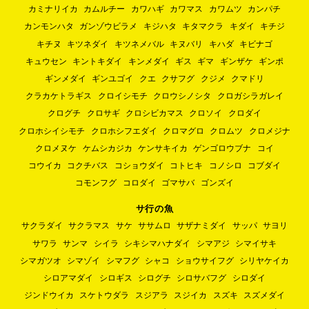
カミナリイカ
カムルチー
カワハギ
カワマス
カワムツ
カンパチ
カンモンハタ
ガンゾウビラメ
キジハタ
キタマクラ
キダイ
キチジ
キチヌ
キツネダイ
キツネメバル
キヌバリ
キハダ
キビナゴ
キュウセン
キントキダイ
キンメダイ
ギス
ギマ
ギンザケ
ギンポ
ギンメダイ
ギンユゴイ
クエ
クサフグ
クジメ
クマドリ
クラカケトラギス
クロイシモチ
クロウシノシタ
クロガシラガレイ
クログチ
クロサギ
クロシビカマス
クロソイ
クロダイ
クロホシイシモチ
クロホシフエダイ
クロマグロ
クロムツ
クロメジナ
クロメヌケ
ケムシカジカ
ケンサキイカ
ゲンゴロウブナ
コイ
コウイカ
コクチバス
コショウダイ
コトヒキ
コノシロ
コブダイ
コモンフグ
コロダイ
ゴマサバ
ゴンズイ
サ行の魚
サクラダイ
サクラマス
サケ
ササムロ
サザナミダイ
サッパ
サヨリ
サワラ
サンマ
シイラ
シキシマハナダイ
シマアジ
シマイサキ
シマガツオ
シマゾイ
シマフグ
シャコ
ショウサイフグ
シリヤケイカ
シロアマダイ
シロギス
シログチ
シロサバフグ
シロダイ
ジンドウイカ
スケトウダラ
スジアラ
スジイカ
スズキ
スズメダイ