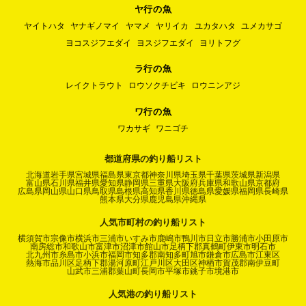
ヤ行の魚
ヤイトハタ
ヤナギノマイ
ヤマメ
ヤリイカ
ユカタハタ
ユメカサゴ
ヨコスジフエダイ
ヨスジフエダイ
ヨリトフグ
ラ行の魚
レイクトラウト
ロウソクチビキ
ロウニンアジ
ワ行の魚
ワカサギ
ワニゴチ
都道府県の釣り船リスト
北海道
岩手県
宮城県
福島県
東京都
神奈川県
埼玉県
千葉県
茨城県
新潟県
富山県
石川県
福井県
愛知県
静岡県
三重県
大阪府
兵庫県
和歌山県
京都府
広島県
岡山県
山口県
鳥取県
島根県
高知県
香川県
徳島県
愛媛県
福岡県
長崎県
熊本県
大分県
鹿児島県
沖縄県
人気市町村の釣り船リスト
横須賀市
宗像市
横浜市
三浦市
いすみ市
鹿嶋市
鴨川市
日立市
勝浦市
小田原市
南房総市
和歌山市
富津市
沼津市
館山市
足柄下郡真鶴町
伊東市
明石市
北九州市
糸島市
小浜市
福岡市
知多郡南知多町
旭市
鎌倉市
広島市
江東区
熱海市
品川区
足柄下郡湯河原町
江戸川区
大田区
神栖市
賀茂郡南伊豆町
山武市
三浦郡葉山町
長岡市
平塚市
銚子市
境港市
人気港の釣り船リスト