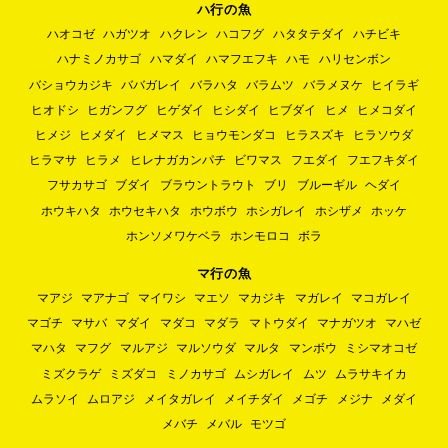
ハ行の魚
ハオコゼ
ハガツオ
ハクレン
ハコフグ
ハタタテダイ
ハチビキ
ハナミノカサゴ
ハマダイ
ハマフエフキ
ハモ
ハリセンボン
バショウカジキ
ババガレイ
バラハタ
バラムツ
バラメヌケ
ヒイラギ
ヒオドシ
ヒガンフグ
ヒゲダイ
ヒシダイ
ヒブダイ
ヒメ
ヒメコダイ
ヒメジ
ヒメダイ
ヒメマス
ヒョウモンダコ
ヒラスズキ
ヒラソウダ
ヒラマサ
ヒラメ
ヒレナガカンパチ
ビワマス
フエダイ
フエフキダイ
フサカサゴ
ブダイ
ブラウントラウト
ブリ
ブルーギル
ヘダイ
ホウキハタ
ホウセキハタ
ホウボウ
ホシガレイ
ホシザメ
ホッケ
ホンソメワケベラ
ホンモロコ
ボラ
マ行の魚
マアジ
マアナゴ
マイワシ
マエソ
マカジキ
マガレイ
マコガレイ
マゴチ
マサバ
マダイ
マダコ
マダラ
マトウダイ
マナガツオ
マハゼ
マハタ
マフグ
マルアジ
マルソウダ
マルタ
マンボウ
ミシマオコゼ
ミズクラゲ
ミズダコ
ミノカサゴ
ムシガレイ
ムツ
ムラサキイカ
ムラソイ
ムロアジ
メイタガレイ
メイチダイ
メゴチ
メジナ
メダイ
メバチ
メバル
モツゴ