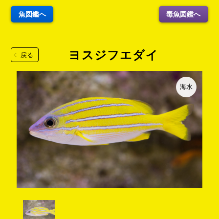
魚図鑑へ
毒魚図鑑へ
ヨスジフエダイ
戻る
海水