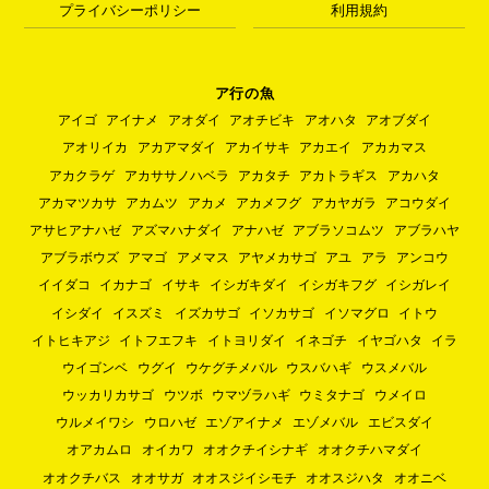
プライバシーポリシー
利用規約
ア行の魚
アイゴ
アイナメ
アオダイ
アオチビキ
アオハタ
アオブダイ
アオリイカ
アカアマダイ
アカイサキ
アカエイ
アカカマス
アカクラゲ
アカササノハベラ
アカタチ
アカトラギス
アカハタ
アカマツカサ
アカムツ
アカメ
アカメフグ
アカヤガラ
アコウダイ
アサヒアナハゼ
アズマハナダイ
アナハゼ
アブラソコムツ
アブラハヤ
アブラボウズ
アマゴ
アメマス
アヤメカサゴ
アユ
アラ
アンコウ
イイダコ
イカナゴ
イサキ
イシガキダイ
イシガキフグ
イシガレイ
イシダイ
イスズミ
イズカサゴ
イソカサゴ
イソマグロ
イトウ
イトヒキアジ
イトフエフキ
イトヨリダイ
イネゴチ
イヤゴハタ
イラ
ウイゴンベ
ウグイ
ウケグチメバル
ウスバハギ
ウスメバル
ウッカリカサゴ
ウツボ
ウマヅラハギ
ウミタナゴ
ウメイロ
ウルメイワシ
ウロハゼ
エゾアイナメ
エゾメバル
エビスダイ
オアカムロ
オイカワ
オオクチイシナギ
オオクチハマダイ
オオクチバス
オオサガ
オオスジイシモチ
オオスジハタ
オオニベ