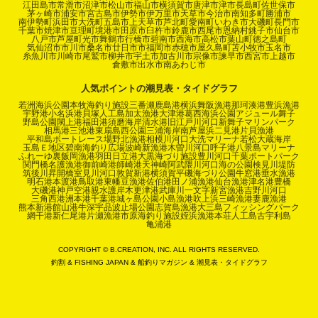
江田島市
常滑市
沼津市
松山市
福山市
横須賀市
唐津市
津市
長島町
佐世保市
茅ヶ崎市
浦安市
宮古島市
伊勢市
伊万里市
天草市
今治市
南知多町
勝浦市
南伊勢町
浜田市
大洗町
五島市
上天草市
芦北町
愛南町
いわき市
大磯町
長門市
千葉市
焼津市
亘理町
境港市
田原市
臼杵市
鈴鹿市
西尾市
恩納村
銚子市
仙台市
八戸市
芦屋町
光市
舞鶴市
行橋市
碧南市
西海市
高松市
葉山町
徳之島町
気仙沼市
市川市
桑名市
廿日市市
福岡市
赤穂市
屋久島町
苫小牧市
玉名市
糸魚川市
川崎市
尾鷲市
柳井市
宇土市
加古川市
宗像市
諫早市
西宮市
上越市
倉敷市
出水市
南あわじ市
人気ポイントの潮見表・タイドグラフ
若洲海浜公園
本牧海釣り施設
三番瀬
鹿島港
横浜
舞阪漁港
那珂湊港
豊浜漁港
宇野港
小名浜港
貝塚人工島
加太漁港
大津港
葛西海浜公園
アジュール舞子
野島公園
閖上港
福田港
須磨海岸
清水港
旧江戸川河口
新舞子マリンパーク
相馬港
三池港
東扇島西公園
三浦海岸
南芦屋浜
二見港
片貝漁港
平和島ボートレース場
野北漁港
相模川河口
大洗マリーナ
若松
大蔵海岸
玉島Ｅ地区
碧南海釣り広場
波崎新漁港
木曽川河口
呼子港
八景島マリーナ
ふれーゆ裏
飯岡漁港
羽田
日立港
大黒海づり施設
豊川河口
千葉ポートパーク
関門橋
名護漁港
御前崎港
師崎港
天神崎
阿武隈川河口
海の公園
検見川堤防
筑後川昇開橋
室見川河口
敦賀新港
横須賀
平磯海づり公園
牛窓港
垂水漁港
明石港
本渡港
鳥取港
東幡豆漁港
佐伯港
田ノ浦漁港
仙台漁港
津名港
豊橋
大磯港
神戸空港親水護岸
木更津港
武庫川一文字
新宮漁港
吉野川河口
三角西港
洲本港
千葉港
城ヶ島公園
小島漁港
吹上浜
三崎漁港
妻鹿漁港
熊本新港
館山港
牛深
宇品波止場公園
志賀島漁港
大三島フィッシングパーク
網干港
新仁尾港
片瀬漁港
市原海釣り施設
姪浜漁港
本荘人工島
古宇利島
亀浦港
COPYRIGHT © B.CREATION, INC. ALL RIGHTS RESERVED.
釣割
&
FISHING JAPAN
&
船釣りマガジン
&
潮見表・タイドグラフ