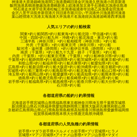
神湊港
大原港
鐘崎漁港
間口漁港
鹿嶋旧港
金沢漁港
久慈漁港
小田原新港
飯岡漁港
真鶴港
腰越漁港
鹿嶋新港
上総湊港
加太港
手石港
岐志漁港
佐島港
明石港
走水港
宇佐美港
松輪江奈漁港
福浦港
寺泊港
乙浜漁港
金田漁港
金沢八景平潟
長井新宿港
片貝旧港
市堀川沿い
平潟港
外川漁港
那珂湊港
葉山鐙摺港
大洗港
太海漁港
大井漁港
片名漁港
姪浜漁港
波崎港
西津漁港
人気エリアの釣り船検索
関東×釣り船
関西×釣り船
東海×釣り船
北陸・甲信越×釣り船
中国・四国×釣り船
九州・沖縄×釣り船
北海道・東北×釣り船
三浦半島（神奈川県）×釣り船
相模湾（神奈川県）×釣り船
外房（千葉県）×釣り船
東京湾（神奈川県）×釣り船
駿河湾・遠州灘（静岡県）×釣り船
伊豆半島（静岡県）×釣り船
南房（千葉県）×釣り船
九十九里・銚子（千葉県）×釣り船
内房（千葉県）×釣り船
東京湾奥（千葉県）×釣り船
神奈川県×釣り船
千葉県×釣り船
静岡県×釣り船
福岡県×釣り船
茨城県×釣り船
東京都×釣り船
和歌山県×釣り船
福井県×釣り船
兵庫県×釣り船
愛知県×釣り船
広島県×釣り船
新潟県×釣り船
大阪府×釣り船
沖縄県×釣り船
京都府×釣り船
宮城県×釣り船
三重県×釣り船
鳥取県×釣り船
北海道 ×釣り船
山口県×釣り船
埼玉県×釣り船
岡山県×釣り船
愛媛県×釣り船
高知県×釣り船
熊本県×釣り船
徳島県×釣り船
鹿児島県×釣り船
長崎県×釣り船
富山県×釣り船
岩手県×釣り船
福島県×釣り船
島根県×釣り船
香川県×釣り船
大分県×釣り船
石川県×釣り船
各都道府県の船釣り釣果情報
北海道
岩手県
宮城県
山形県
福島県
東京都
神奈川県
埼玉県
千葉県
茨城県
新潟県
富山県
石川県
福井県
愛知県
静岡県
三重県
大阪府
兵庫県
和歌山県
京都府
広島県
岡山県
山口県
鳥取県
島根県
高知県
香川県
徳島県
愛媛県
福岡県
佐賀県
長崎県
熊本県
大分県
鹿児島県
沖縄県
各都道府県の人気魚種の釣果情報
岩手県×マダラ
岩手県×スルメイカ
岩手県×ブリ
宮城県×ヒラメ
宮城県×マアジ
宮城県×アイナメ
山形県×マアジ
山形県×マダイ