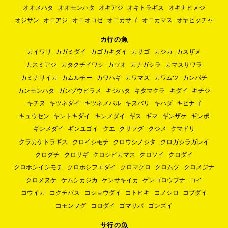
オオメハタ
オオモンハタ
オキアジ
オキトラギス
オキナヒメジ
オジサン
オニアジ
オニオコゼ
オニカサゴ
オニカマス
オヤビッチャ
カ行の魚
カイワリ
カガミダイ
カゴカキダイ
カサゴ
カジカ
カスザメ
カスミアジ
カタクチイワシ
カツオ
カナガシラ
カマスサワラ
カミナリイカ
カムルチー
カワハギ
カワマス
カワムツ
カンパチ
カンモンハタ
ガンゾウビラメ
キジハタ
キタマクラ
キダイ
キチジ
キチヌ
キツネダイ
キツネメバル
キヌバリ
キハダ
キビナゴ
キュウセン
キントキダイ
キンメダイ
ギス
ギマ
ギンザケ
ギンポ
ギンメダイ
ギンユゴイ
クエ
クサフグ
クジメ
クマドリ
クラカケトラギス
クロイシモチ
クロウシノシタ
クロガシラガレイ
クログチ
クロサギ
クロシビカマス
クロソイ
クロダイ
クロホシイシモチ
クロホシフエダイ
クロマグロ
クロムツ
クロメジナ
クロメヌケ
ケムシカジカ
ケンサキイカ
ゲンゴロウブナ
コイ
コウイカ
コクチバス
コショウダイ
コトヒキ
コノシロ
コブダイ
コモンフグ
コロダイ
ゴマサバ
ゴンズイ
サ行の魚