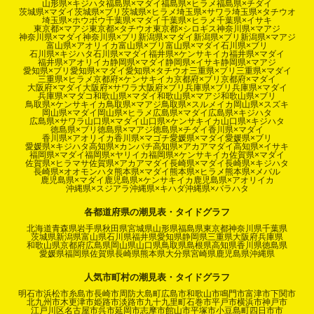
山形県×キジハタ
福島県×マダイ
福島県×ヒラメ
福島県×チダイ
茨城県×マダイ
茨城県×ブリ
茨城県×ヒラメ
埼玉県×サワラ
埼玉県×タチウオ
埼玉県×ホウボウ
千葉県×マダイ
千葉県×ヒラメ
千葉県×イサキ
東京都×マアジ
東京都×タチウオ
東京都×シロギス
神奈川県×マアジ
神奈川県×マダイ
神奈川県×ブリ
新潟県×マダイ
新潟県×ブリ
新潟県×マアジ
富山県×アオリイカ
富山県×ブリ
富山県×マダイ
石川県×ブリ
石川県×キジハタ
石川県×マダイ
福井県×ケンサキイカ
福井県×マダイ
福井県×アオリイカ
静岡県×マダイ
静岡県×イサキ
静岡県×マアジ
愛知県×ブリ
愛知県×マダイ
愛知県×タチウオ
三重県×ブリ
三重県×マダイ
三重県×ヒラメ
京都府×ケンサキイカ
京都府×ブリ
京都府×マダイ
大阪府×マダイ
大阪府×サワラ
大阪府×ブリ
兵庫県×ブリ
兵庫県×マダイ
兵庫県×マダコ
和歌山県×マダイ
和歌山県×マアジ
和歌山県×ブリ
鳥取県×ケンサキイカ
鳥取県×マアジ
鳥取県×スルメイカ
岡山県×スズキ
岡山県×マダイ
岡山県×ヒラメ
広島県×マダイ
広島県×キジハタ
広島県×サワラ
山口県×マダイ
山口県×ケンサキイカ
山口県×キジハタ
徳島県×ブリ
徳島県×マアジ
徳島県×チダイ
香川県×マダイ
香川県×アオリイカ
香川県×マゴチ
愛媛県×マダイ
愛媛県×ブリ
愛媛県×キジハタ
高知県×カンパチ
高知県×アカアマダイ
高知県×イサキ
福岡県×マダイ
福岡県×ヤリイカ
福岡県×ケンサキイカ
佐賀県×マダイ
佐賀県×ヒラマサ
佐賀県×アカアマダイ
長崎県×マダイ
長崎県×キジハタ
長崎県×オオモンハタ
熊本県×マダイ
熊本県×ヒラメ
熊本県×メバル
鹿児島県×マダイ
鹿児島県×ケンサキイカ
鹿児島県×アオリイカ
沖縄県×スジアラ
沖縄県×キハダ
沖縄県×バラハタ
各都道府県の潮見表・タイドグラフ
北海道
青森県
岩手県
秋田県
宮城県
山形県
福島県
東京都
神奈川県
千葉県
茨城県
新潟県
富山県
石川県
福井県
愛知県
静岡県
三重県
大阪府
兵庫県
和歌山県
京都府
広島県
岡山県
山口県
鳥取県
島根県
高知県
香川県
徳島県
愛媛県
福岡県
佐賀県
長崎県
熊本県
大分県
宮崎県
鹿児島県
沖縄県
人気市町村の潮見表・タイドグラフ
明石市
浜松市
糸島市
長崎市
周防大島町
広島市
和歌山市
鳴門市
富津市
下関市
北九州市
木更津市
姫路市
淡路市
九十九里町
石巻市
平戸市
横浜市
神戸市
江戸川区
名古屋市
呉市
延岡市
志摩市
館山市
平塚市
小豆島町
四日市市