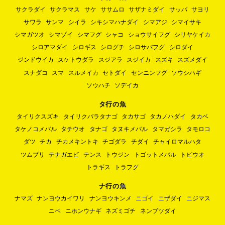
サクラダイ
サクラマス
サケ
ササムロ
サザナミダイ
サッパ
サヨリ
サワラ
サンマ
シイラ
シキシマハナダイ
シマアジ
シマイサキ
シマガツオ
シマゾイ
シマフグ
シャコ
ショウサイフグ
シリヤケイカ
シロアマダイ
シロギス
シログチ
シロサバフグ
シロダイ
ジンドウイカ
スケトウダラ
スジアラ
スジイカ
スズキ
スズメダイ
スナダコ
スマ
スルメイカ
セトダイ
センニンフグ
ソウシハギ
ソウハチ
ソデイカ
タ行の魚
タイリクスズキ
タイリクバラタナゴ
タカサゴ
タカノハダイ
タカベ
タケノコメバル
タチウオ
タナゴ
タヌキメバル
タマガシラ
タモロコ
ダツ
チカ
チカメキントキ
チゴダラ
チダイ
チャイロマルハタ
ツムブリ
テナガエビ
テンス
トウジン
トゴットメバル
トビウオ
トラギス
トラフグ
ナ行の魚
ナマズ
ナンヨウカイワリ
ナンヨウキンメ
ニゴイ
ニザダイ
ニジマス
ニベ
ニホンウナギ
ネズミゴチ
ネンブツダイ