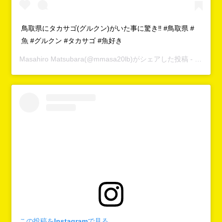
鳥取県にタカサゴ(グルクン)がいた事に驚き‼️ #鳥取県 #
魚 #グルクン #タカサゴ #魚好き
Masahiro Matsubara
(@mmasa20lb)がシェアした投稿 -
2019年
この投稿をInstagramで見る