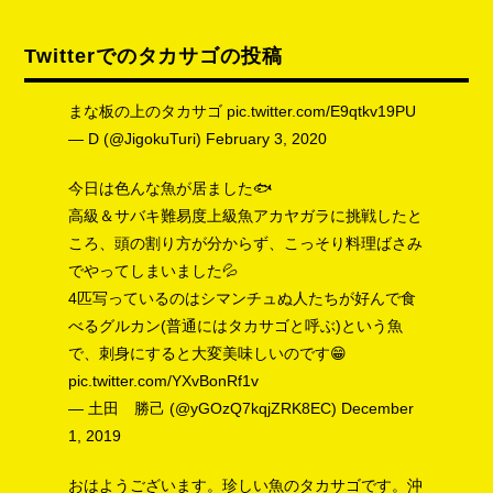
Twitterでのタカサゴの投稿
まな板の上のタカサゴ
pic.twitter.com/E9qtkv19PU
— D (@JigokuTuri)
February 3, 2020
今日は色んな魚が居ました🐟
高級＆サバキ難易度上級魚アカヤガラに挑戦したと
ころ、頭の割り方が分からず、こっそり料理ばさみ
でやってしまいました💦
4匹写っているのはシマンチュぬ人たちが好んで食
べるグルカン(普通にはタカサゴと呼ぶ)という魚
で、刺身にすると大変美味しいのです😁
pic.twitter.com/YXvBonRf1v
— 土田 勝己 (@yGOzQ7kqjZRK8EC)
December
1, 2019
おはようございます。珍しい魚のタカサゴです。沖