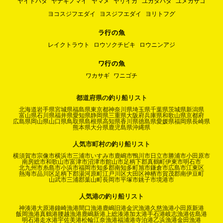
ヤイトハタ
ヤナギノマイ
ヤマメ
ヤリイカ
ユカタハタ
ユメカサゴ
ヨコスジフエダイ
ヨスジフエダイ
ヨリトフグ
ラ行の魚
レイクトラウト
ロウソクチビキ
ロウニンアジ
ワ行の魚
ワカサギ
ワニゴチ
都道府県の釣り船リスト
北海道
岩手県
宮城県
福島県
東京都
神奈川県
埼玉県
千葉県
茨城県
新潟県
富山県
石川県
福井県
愛知県
静岡県
三重県
大阪府
兵庫県
和歌山県
京都府
広島県
岡山県
山口県
鳥取県
島根県
高知県
香川県
徳島県
愛媛県
福岡県
長崎県
熊本県
大分県
鹿児島県
沖縄県
人気市町村の釣り船リスト
横須賀市
宗像市
横浜市
三浦市
いすみ市
鹿嶋市
鴨川市
日立市
勝浦市
小田原市
南房総市
和歌山市
富津市
沼津市
館山市
足柄下郡真鶴町
伊東市
明石市
北九州市
糸島市
小浜市
福岡市
知多郡南知多町
旭市
鎌倉市
広島市
江東区
熱海市
品川区
足柄下郡湯河原町
江戸川区
大田区
神栖市
賀茂郡南伊豆町
山武市
三浦郡葉山町
長岡市
平塚市
銚子市
境港市
人気港の釣り船リスト
神湊港
大原港
鐘崎漁港
間口漁港
鹿嶋旧港
金沢漁港
久慈漁港
小田原新港
飯岡漁港
真鶴港
腰越漁港
鹿嶋新港
上総湊港
加太港
手石港
岐志漁港
佐島港
明石港
走水港
宇佐美港
松輪江奈漁港
福浦港
寺泊港
乙浜漁港
金田漁港