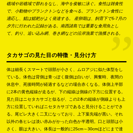
礁域や岩礁域で群れをなし、海中を俊敏に泳ぐ。食性は雑食性
で、小動物やプランクトンなどを食べる。プランクトン食性に
適応し、鰓は鰓耙がよく発達する。 産卵期は、飼育下で5-7月の
夕方に行われた記録がある。南西諸島では重要な食用魚とし
て、釣り、追い込み網、巻き網などの沿岸漁業で漁獲される。
タカサゴの見た目の特徴・見分け方
体は細長くスマートで頭部が小さく、ムロアジに似た体型をし
ている。体色は背側は青っぽく腹側は白いが、興奮時、夜間の
休息中、死後時間が経過するなどの場合赤くなる。体側上半部
に2本の黄色縦線が走るが、下の縦線は側線の下方に位置する。
見た目はニセタカサゴと似るが、この2本の縦線が側線よりも上
方に位置していればニセタカサゴであると見分けることができ
る。尾ビレ大きく二叉になっており、上下葉先端が黒い。それ
以外の各ヒレは淡い赤みがかった白色か半透明。口と頭部は小
さく、眼は大きい。体長は一般的に25cm～30cmほどにまで達