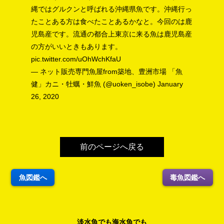
縄ではグルクンと呼ばれる沖縄県魚です。沖縄行っ
たことある方は食べたことあるかなと。今回のは鹿
児島産です。流通の都合上東京に来る魚は鹿児島産
の方がいいときもあります。
pic.twitter.com/uOhWchKfaU
— ネット販売専門魚屋from築地、豊洲市場 「魚
健」カニ・牡蠣・鮮魚 (@uoken_isobe)
January
26, 2020
前のページへ戻る
魚図鑑へ
毒魚図鑑へ
淡水魚でも海水魚でも