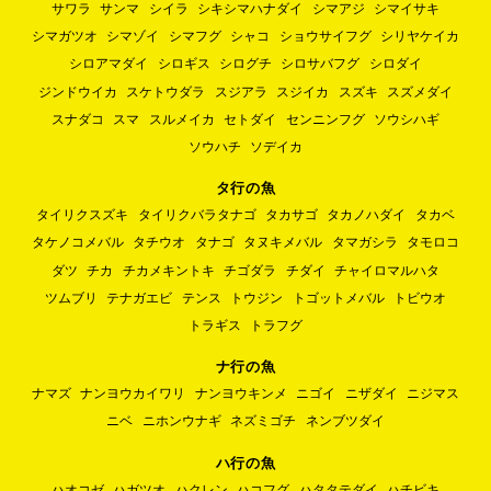
サワラ
サンマ
シイラ
シキシマハナダイ
シマアジ
シマイサキ
シマガツオ
シマゾイ
シマフグ
シャコ
ショウサイフグ
シリヤケイカ
シロアマダイ
シロギス
シログチ
シロサバフグ
シロダイ
ジンドウイカ
スケトウダラ
スジアラ
スジイカ
スズキ
スズメダイ
スナダコ
スマ
スルメイカ
セトダイ
センニンフグ
ソウシハギ
ソウハチ
ソデイカ
タ行の魚
タイリクスズキ
タイリクバラタナゴ
タカサゴ
タカノハダイ
タカベ
タケノコメバル
タチウオ
タナゴ
タヌキメバル
タマガシラ
タモロコ
ダツ
チカ
チカメキントキ
チゴダラ
チダイ
チャイロマルハタ
ツムブリ
テナガエビ
テンス
トウジン
トゴットメバル
トビウオ
トラギス
トラフグ
ナ行の魚
ナマズ
ナンヨウカイワリ
ナンヨウキンメ
ニゴイ
ニザダイ
ニジマス
ニベ
ニホンウナギ
ネズミゴチ
ネンブツダイ
ハ行の魚
ハオコゼ
ハガツオ
ハクレン
ハコフグ
ハタタテダイ
ハチビキ