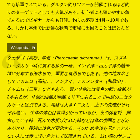
ても珍重されている。グルクン釣りツアーが開催されるほど釣
りのターゲットとしても人気がある。初心者にも狙いやすい魚
であるのでビギナーからも好評。釣りの盛期は4月～10月であ
る。しかし本州では新鮮な状態で市場に出回ることはほとんど
ない。
Wikipedia
タカサゴ（高砂、学名：Pterocaesio digramma） は、スズキ
目・タカサゴ科に属する魚の一種。インド洋・西太平洋の熱帯
域に分布する海水魚で、重要な食用魚でもある。他の地方名と
してアカムロ（高知）、メンタイ、アカメンタイ（和歌山）、
チャムロ（三重）などもある。 背と体側には黄色の細い縦線が
2本あるが、体側の縦線が側線より下にあることで同属のニセタ
カサゴと区別できる。尾鰭は大きく二叉し、上下の先端がそれ
ぞれ黒い。 生体の体色は青緑がかっているが、夜の休息時、興
奮している時、死んで水揚げされた時などは体の側面などが赤
みがかり、極端に体色が変化する。そのため生体を見たことが
ない人には赤っぽい魚として認識されている。 浅い海のサンゴ