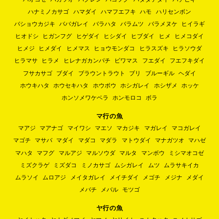
ハナミノカサゴ
ハマダイ
ハマフエフキ
ハモ
ハリセンボン
バショウカジキ
ババガレイ
バラハタ
バラムツ
バラメヌケ
ヒイラギ
ヒオドシ
ヒガンフグ
ヒゲダイ
ヒシダイ
ヒブダイ
ヒメ
ヒメコダイ
ヒメジ
ヒメダイ
ヒメマス
ヒョウモンダコ
ヒラスズキ
ヒラソウダ
ヒラマサ
ヒラメ
ヒレナガカンパチ
ビワマス
フエダイ
フエフキダイ
フサカサゴ
ブダイ
ブラウントラウト
ブリ
ブルーギル
ヘダイ
ホウキハタ
ホウセキハタ
ホウボウ
ホシガレイ
ホシザメ
ホッケ
ホンソメワケベラ
ホンモロコ
ボラ
マ行の魚
マアジ
マアナゴ
マイワシ
マエソ
マカジキ
マガレイ
マコガレイ
マゴチ
マサバ
マダイ
マダコ
マダラ
マトウダイ
マナガツオ
マハゼ
マハタ
マフグ
マルアジ
マルソウダ
マルタ
マンボウ
ミシマオコゼ
ミズクラゲ
ミズダコ
ミノカサゴ
ムシガレイ
ムツ
ムラサキイカ
ムラソイ
ムロアジ
メイタガレイ
メイチダイ
メゴチ
メジナ
メダイ
メバチ
メバル
モツゴ
ヤ行の魚