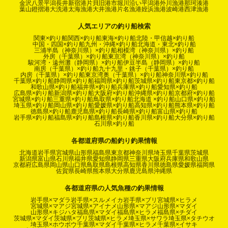
金沢八景平潟
長井新宿港
片貝旧港
市堀川沿い
平潟港
外川漁港
那珂湊港
葉山鐙摺港
大洗港
太海漁港
大井漁港
片名漁港
姪浜漁港
波崎港
西津漁港
人気エリアの釣り船検索
関東×釣り船
関西×釣り船
東海×釣り船
北陸・甲信越×釣り船
中国・四国×釣り船
九州・沖縄×釣り船
北海道・東北×釣り船
三浦半島（神奈川県）×釣り船
相模湾（神奈川県）×釣り船
外房（千葉県）×釣り船
東京湾（神奈川県）×釣り船
駿河湾・遠州灘（静岡県）×釣り船
伊豆半島（静岡県）×釣り船
南房（千葉県）×釣り船
九十九里・銚子（千葉県）×釣り船
内房（千葉県）×釣り船
東京湾奥（千葉県）×釣り船
神奈川県×釣り船
千葉県×釣り船
静岡県×釣り船
福岡県×釣り船
茨城県×釣り船
東京都×釣り船
和歌山県×釣り船
福井県×釣り船
兵庫県×釣り船
愛知県×釣り船
広島県×釣り船
新潟県×釣り船
大阪府×釣り船
沖縄県×釣り船
京都府×釣り船
宮城県×釣り船
三重県×釣り船
鳥取県×釣り船
北海道 ×釣り船
山口県×釣り船
埼玉県×釣り船
岡山県×釣り船
愛媛県×釣り船
高知県×釣り船
熊本県×釣り船
徳島県×釣り船
鹿児島県×釣り船
長崎県×釣り船
富山県×釣り船
岩手県×釣り船
福島県×釣り船
島根県×釣り船
香川県×釣り船
大分県×釣り船
石川県×釣り船
各都道府県の船釣り釣果情報
北海道
岩手県
宮城県
山形県
福島県
東京都
神奈川県
埼玉県
千葉県
茨城県
新潟県
富山県
石川県
福井県
愛知県
静岡県
三重県
大阪府
兵庫県
和歌山県
京都府
広島県
岡山県
山口県
鳥取県
島根県
高知県
香川県
徳島県
愛媛県
福岡県
佐賀県
長崎県
熊本県
大分県
鹿児島県
沖縄県
各都道府県の人気魚種の釣果情報
岩手県×マダラ
岩手県×スルメイカ
岩手県×ブリ
宮城県×ヒラメ
宮城県×マアジ
宮城県×アイナメ
山形県×マアジ
山形県×マダイ
山形県×キジハタ
福島県×マダイ
福島県×ヒラメ
福島県×チダイ
茨城県×マダイ
茨城県×ブリ
茨城県×ヒラメ
埼玉県×サワラ
埼玉県×タチウオ
埼玉県×ホウボウ
千葉県×マダイ
千葉県×ヒラメ
千葉県×イサキ