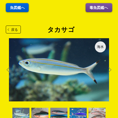
魚図鑑へ
毒魚図鑑へ
タカサゴ
戻る
海水