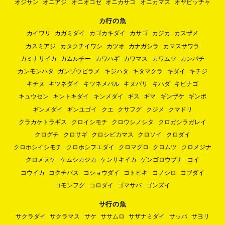
オジサン
オニアジ
オニオコゼ
オニカサゴ
オニカマス
オヤビッチャ
カ行の魚
カイワリ
カガミダイ
カゴカキダイ
カサゴ
カジカ
カスザメ
カスミアジ
カタクチイワシ
カツオ
カナガシラ
カマスサワラ
カミナリイカ
カムルチー
カワハギ
カワマス
カワムツ
カンパチ
カンモンハタ
ガンゾウビラメ
キジハタ
キタマクラ
キダイ
キチジ
キチヌ
キツネダイ
キツネメバル
キヌバリ
キハダ
キビナゴ
キュウセン
キントキダイ
キンメダイ
ギス
ギマ
ギンザケ
ギンポ
ギンメダイ
ギンユゴイ
クエ
クサフグ
クジメ
クマドリ
クラカケトラギス
クロイシモチ
クロウシノシタ
クロガシラガレイ
クログチ
クロサギ
クロシビカマス
クロソイ
クロダイ
クロホシイシモチ
クロホシフエダイ
クロマグロ
クロムツ
クロメジナ
クロメヌケ
ケムシカジカ
ケンサキイカ
ゲンゴロウブナ
コイ
コウイカ
コクチバス
コショウダイ
コトヒキ
コノシロ
コブダイ
コモンフグ
コロダイ
ゴマサバ
ゴンズイ
サ行の魚
サクラダイ
サクラマス
サケ
ササムロ
サザナミダイ
サッパ
サヨリ