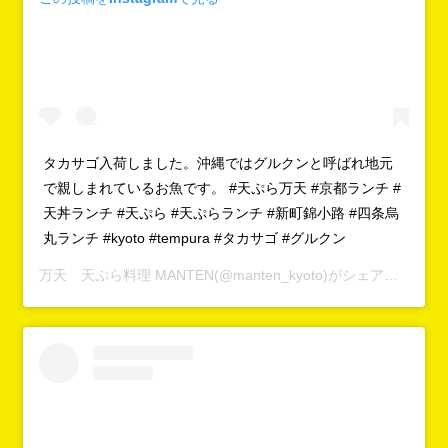
タカサゴ入荷しました。沖縄ではグルクンと呼ばれ地元
で親しまれているお魚です。 #天ぷら万天 #京都ランチ #
天丼ランチ #天ぷら #天ぷらランチ #新町錦小路 #四条烏
丸ランチ #kyoto #tempura #タカサゴ #グルクン
万天 天ぷら料理 MANTEN
(@manten_kyoto)がシェアした投稿 -