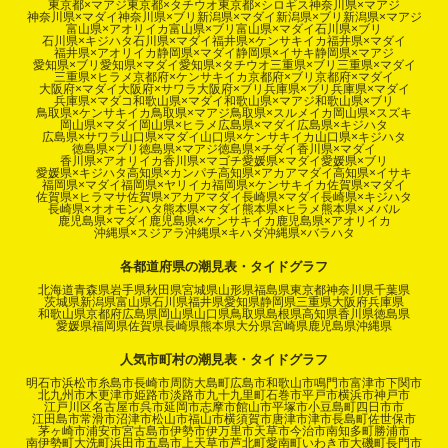
東京都×マアジ
東京都×タチウオ
東京都×シロギス
神奈川県×マアジ
神奈川県×マダイ
神奈川県×ブリ
新潟県×マダイ
新潟県×ブリ
新潟県×マアジ
富山県×アオリイカ
富山県×ブリ
富山県×マダイ
石川県×ブリ
石川県×キジハタ
石川県×マダイ
福井県×ケンサキイカ
福井県×マダイ
福井県×アオリイカ
静岡県×マダイ
静岡県×イサキ
静岡県×マアジ
愛知県×ブリ
愛知県×マダイ
愛知県×タチウオ
三重県×ブリ
三重県×マダイ
三重県×ヒラメ
京都府×ケンサキイカ
京都府×ブリ
京都府×マダイ
大阪府×マダイ
大阪府×サワラ
大阪府×ブリ
兵庫県×ブリ
兵庫県×マダイ
兵庫県×マダコ
和歌山県×マダイ
和歌山県×マアジ
和歌山県×ブリ
鳥取県×ケンサキイカ
鳥取県×マアジ
鳥取県×スルメイカ
岡山県×スズキ
岡山県×マダイ
岡山県×ヒラメ
広島県×マダイ
広島県×キジハタ
広島県×サワラ
山口県×マダイ
山口県×ケンサキイカ
山口県×キジハタ
徳島県×ブリ
徳島県×マアジ
徳島県×チダイ
香川県×マダイ
香川県×アオリイカ
香川県×マゴチ
愛媛県×マダイ
愛媛県×ブリ
愛媛県×キジハタ
高知県×カンパチ
高知県×アカアマダイ
高知県×イサキ
福岡県×マダイ
福岡県×ヤリイカ
福岡県×ケンサキイカ
佐賀県×マダイ
佐賀県×ヒラマサ
佐賀県×アカアマダイ
長崎県×マダイ
長崎県×キジハタ
長崎県×オオモンハタ
熊本県×マダイ
熊本県×ヒラメ
熊本県×メバル
鹿児島県×マダイ
鹿児島県×ケンサキイカ
鹿児島県×アオリイカ
沖縄県×スジアラ
沖縄県×キハダ
沖縄県×バラハタ
各都道府県の潮見表・タイドグラフ
北海道
青森県
岩手県
秋田県
宮城県
山形県
福島県
東京都
神奈川県
千葉県
茨城県
新潟県
富山県
石川県
福井県
愛知県
静岡県
三重県
大阪府
兵庫県
和歌山県
京都府
広島県
岡山県
山口県
鳥取県
島根県
高知県
香川県
徳島県
愛媛県
福岡県
佐賀県
長崎県
熊本県
大分県
宮崎県
鹿児島県
沖縄県
人気市町村の潮見表・タイドグラフ
明石市
浜松市
糸島市
長崎市
周防大島町
広島市
和歌山市
鳴門市
富津市
下関市
北九州市
木更津市
姫路市
淡路市
九十九里町
石巻市
平戸市
横浜市
神戸市
江戸川区
名古屋市
呉市
延岡市
志摩市
館山市
平塚市
小豆島町
四日市市
江田島市
常滑市
沼津市
松山市
福山市
横須賀市
唐津市
津市
長島町
佐世保市
茅ヶ崎市
浦安市
宮古島市
伊勢市
伊万里市
天草市
今治市
南知多町
勝浦市
南伊勢町
大洗町
浜田市
五島市
上天草市
芦北町
愛南町
いわき市
大磯町
長門市