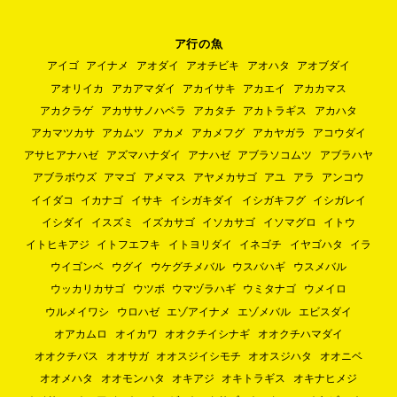
ア行の魚
アイゴ
アイナメ
アオダイ
アオチビキ
アオハタ
アオブダイ
アオリイカ
アカアマダイ
アカイサキ
アカエイ
アカカマス
アカクラゲ
アカササノハベラ
アカタチ
アカトラギス
アカハタ
アカマツカサ
アカムツ
アカメ
アカメフグ
アカヤガラ
アコウダイ
アサヒアナハゼ
アズマハナダイ
アナハゼ
アブラソコムツ
アブラハヤ
アブラボウズ
アマゴ
アメマス
アヤメカサゴ
アユ
アラ
アンコウ
イイダコ
イカナゴ
イサキ
イシガキダイ
イシガキフグ
イシガレイ
イシダイ
イスズミ
イズカサゴ
イソカサゴ
イソマグロ
イトウ
イトヒキアジ
イトフエフキ
イトヨリダイ
イネゴチ
イヤゴハタ
イラ
ウイゴンベ
ウグイ
ウケグチメバル
ウスバハギ
ウスメバル
ウッカリカサゴ
ウツボ
ウマヅラハギ
ウミタナゴ
ウメイロ
ウルメイワシ
ウロハゼ
エゾアイナメ
エゾメバル
エビスダイ
オアカムロ
オイカワ
オオクチイシナギ
オオクチハマダイ
オオクチバス
オオサガ
オオスジイシモチ
オオスジハタ
オオニベ
オオメハタ
オオモンハタ
オキアジ
オキトラギス
オキナヒメジ