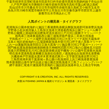
千葉市
焼津市
亘理町
境港市
田原市
臼杵市
鈴鹿市
西尾市
恩納村
銚子市
仙台市
八戸市
芦屋町
光市
舞鶴市
行橋市
碧南市
西海市
高松市
葉山町
徳之島町
気仙沼市
市川市
桑名市
廿日市市
福岡市
赤穂市
屋久島町
苫小牧市
玉名市
糸魚川市
川崎市
尾鷲市
柳井市
宇土市
加古川市
宗像市
諫早市
西宮市
上越市
倉敷市
出水市
南あわじ市
人気ポイントの潮見表・タイドグラフ
若洲海浜公園
本牧海釣り施設
三番瀬
鹿島港
横浜
舞阪漁港
那珂湊港
豊浜漁港
宇野港
小名浜港
貝塚人工島
加太漁港
大津港
葛西海浜公園
アジュール舞子
野島公園
閖上港
福田港
須磨海岸
清水港
旧江戸川河口
新舞子マリンパーク
相馬港
三池港
東扇島西公園
三浦海岸
南芦屋浜
二見港
片貝漁港
平和島ボートレース場
野北漁港
相模川河口
大洗マリーナ
若松
大蔵海岸
玉島Ｅ地区
碧南海釣り広場
波崎新漁港
木曽川河口
呼子港
八景島マリーナ
ふれーゆ裏
飯岡漁港
羽田
日立港
大黒海づり施設
豊川河口
千葉ポートパーク
関門橋
名護漁港
御前崎港
師崎港
天神崎
阿武隈川河口
海の公園
検見川堤防
筑後川昇開橋
室見川河口
敦賀新港
横須賀
平磯海づり公園
牛窓港
垂水漁港
明石港
本渡港
鳥取港
東幡豆漁港
佐伯港
田ノ浦漁港
仙台漁港
津名港
豊橋
大磯港
神戸空港親水護岸
木更津港
武庫川一文字
新宮漁港
吉野川河口
三角西港
洲本港
千葉港
城ヶ島公園
小島漁港
吹上浜
三崎漁港
妻鹿漁港
熊本新港
館山港
牛深
宇品波止場公園
志賀島漁港
大三島フィッシングパーク
網干港
新仁尾港
片瀬漁港
市原海釣り施設
姪浜漁港
本荘人工島
古宇利島
亀浦港
COPYRIGHT © B.CREATION, INC. ALL RIGHTS RESERVED.
釣割
&
FISHING JAPAN
&
船釣りマガジン
&
潮見表・タイドグラフ