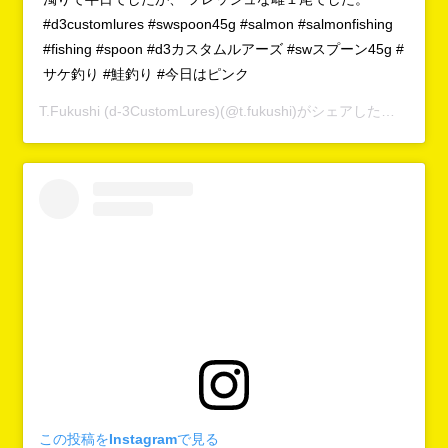
#d3customlures #swspoon45g #salmon #salmonfishing
#fishing #spoon #d3カスタムルアーズ #swスプーン45g #
サケ釣り #鮭釣り #今日はピンク
T.Fukushi (d-3CustomLures)
(@t.fukushi)がシェアした投稿 -
20
この投稿をInstagramで見る