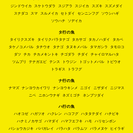
ジンドウイカ
スケトウダラ
スジアラ
スジイカ
スズキ
スズメダイ
スナダコ
スマ
スルメイカ
セトダイ
センニンフグ
ソウシハギ
ソウハチ
ソデイカ
タ行の魚
タイリクスズキ
タイリクバラタナゴ
タカサゴ
タカノハダイ
タカベ
タケノコメバル
タチウオ
タナゴ
タヌキメバル
タマガシラ
タモロコ
ダツ
チカ
チカメキントキ
チゴダラ
チダイ
チャイロマルハタ
ツムブリ
テナガエビ
テンス
トウジン
トゴットメバル
トビウオ
トラギス
トラフグ
ナ行の魚
ナマズ
ナンヨウカイワリ
ナンヨウキンメ
ニゴイ
ニザダイ
ニジマス
ニベ
ニホンウナギ
ネズミゴチ
ネンブツダイ
ハ行の魚
ハオコゼ
ハガツオ
ハクレン
ハコフグ
ハタタテダイ
ハチビキ
ハナミノカサゴ
ハマダイ
ハマフエフキ
ハモ
ハリセンボン
バショウカジキ
ババガレイ
バラハタ
バラムツ
バラメヌケ
ヒイラギ