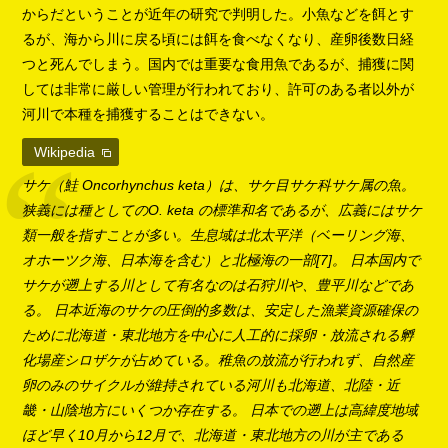
からだということが近年の研究で判明した。小魚などを餌とす
るが、海から川に戻る頃には餌を食べなくなり、産卵後数日経
つと死んでしまう。国内では重要な食用魚であるが、捕獲に関
しては非常に厳しい管理が行われており、許可のある者以外が
河川で本種を捕獲することはできない。
Wikipedia
サケ（鮭 Oncorhynchus keta）は、サケ目サケ科サケ属の魚。
狭義には種としてのO. keta の標準和名であるが、広義にはサケ
類一般を指すことが多い。生息域は北太平洋（ベーリング海、
オホーツク海、日本海を含む）と北極海の一部[7]。 日本国内で
サケが遡上する川として有名なのは石狩川や、豊平川などであ
る。 日本近海のサケの圧倒的多数は、安定した漁業資源確保の
ために北海道・東北地方を中心に人工的に採卵・放流される孵
化場産シロザケが占めている。稚魚の放流が行われず、自然産
卵のみのサイクルが維持されている河川も北海道、北陸・近
畿・山陰地方にいくつか存在する。 日本での遡上は高緯度地域
ほど早く10月から12月で、北海道・東北地方の川が主である