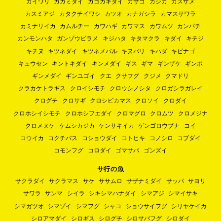
カイワリ
カガミダイ
カゴカキダイ
カサゴ
カジカ
カスザメ
カスミアジ
カタクチイワシ
カツオ
カナガシラ
カマスサワラ
カミナリイカ
カムルチー
カワハギ
カワマス
カワムツ
カンパチ
カンモンハタ
ガンゾウビラメ
キジハタ
キタマクラ
キダイ
キチジ
キチヌ
キツネダイ
キツネメバル
キヌバリ
キハダ
キビナゴ
キュウセン
キントキダイ
キンメダイ
ギス
ギマ
ギンザケ
ギンポ
ギンメダイ
ギンユゴイ
クエ
クサフグ
クジメ
クマドリ
クラカケトラギス
クロイシモチ
クロウシノシタ
クロガシラガレイ
クログチ
クロサギ
クロシビカマス
クロソイ
クロダイ
クロホシイシモチ
クロホシフエダイ
クロマグロ
クロムツ
クロメジナ
クロメヌケ
ケムシカジカ
ケンサキイカ
ゲンゴロウブナ
コイ
コウイカ
コクチバス
コショウダイ
コトヒキ
コノシロ
コブダイ
コモンフグ
コロダイ
ゴマサバ
ゴンズイ
サ行の魚
サクラダイ
サクラマス
サケ
ササムロ
サザナミダイ
サッパ
サヨリ
サワラ
サンマ
シイラ
シキシマハナダイ
シマアジ
シマイサキ
シマガツオ
シマゾイ
シマフグ
シャコ
ショウサイフグ
シリヤケイカ
シロアマダイ
シロギス
シログチ
シロサバフグ
シロダイ