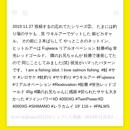
2019.11.27 投稿するの忘れてたシリーズ②。 たまには釣
り場のサケも…笑 ウキルアーでゲットした 銀ピカギャ
ル。 その前に２本ばらして やっとこさのネットイン。
ヒットルアーは Fujiwara リアルオベーション 鮭勝45g 蛍
光レッドゴールド。 隣のお兄ちゃんが 鮭勝で連発してた
ので 同じことしてみました(笑) 状況がハマったパターン
です。 I am a fishing idiot. I love salmon fishing. #鮭 #サ
ケ #シロサケ #鮭釣り #サケ釣り #ウキルアー #Fujiwara
#リアルオベーション #Realovation #鮭勝 #蛍光レッドゴ
ールド 45g #隣のお兄ちゃんに感謝 #切られたサケも大き
かった #ツインパワーXD 4000XG #TwinPowerXD
4000XG #SHIMANO #レラカムイ 19' 116＋ #PALMS
hi-ro.s
(@hairu0215)がシェアした投稿 -
2019年11月月26日午前9時10分PST