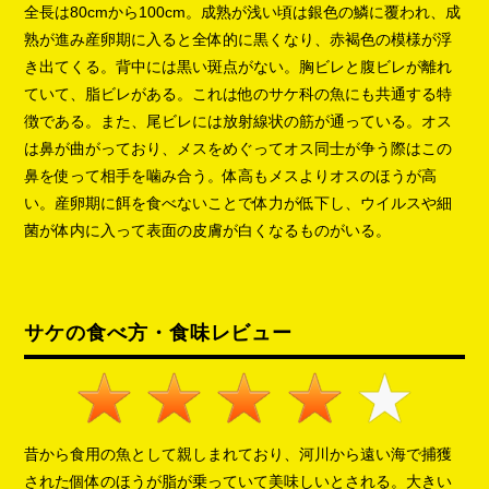
全長は80cmから100cm。成熟が浅い頃は銀色の鱗に覆われ、成
熟が進み産卵期に入ると全体的に黒くなり、赤褐色の模様が浮
き出てくる。背中には黒い斑点がない。胸ビレと腹ビレが離れ
ていて、脂ビレがある。これは他のサケ科の魚にも共通する特
徴である。また、尾ビレには放射線状の筋が通っている。オス
は鼻が曲がっており、メスをめぐってオス同士が争う際はこの
鼻を使って相手を噛み合う。体高もメスよりオスのほうが高
い。産卵期に餌を食べないことで体力が低下し、ウイルスや細
菌が体内に入って表面の皮膚が白くなるものがいる。
サケの食べ方・食味レビュー
昔から食用の魚として親しまれており、河川から遠い海で捕獲
された個体のほうが脂が乗っていて美味しいとされる。大きい