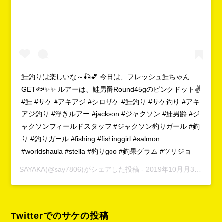
鮭釣りは楽しいな～🎣💕 今日は、フレッシュ鮭ちゃん
GET🐟✨✨ ルアーは、鮭男爵Round45gのピンクドット✌
#鮭 #サケ #アキアジ #シロザケ #鮭釣り #サケ釣り #アキ
アジ釣り #浮きルアー #jackson #ジャクソン #鮭男爵 #ジ
ャクソンフィールドスタッフ #ジャクソン釣りガール #釣
り #釣りガール #fishing #fishinggirl #salmon
#worldshaula #stella #釣りgoo #釣果グラム #ツリジョ
SAYAKA
(@say7806)がシェアした投稿 -
2019年10月月3日午後9時13分PDT
Twitterでのサケの投稿