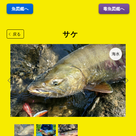
魚図鑑へ
毒魚図鑑へ
サケ
戻る
海水