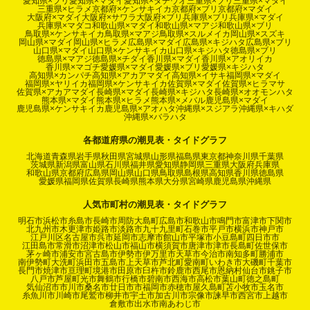
愛知県×ブリ
愛知県×マダイ
愛知県×タチウオ
三重県×ブリ
三重県×マダイ
三重県×ヒラメ
京都府×ケンサキイカ
京都府×ブリ
京都府×マダイ
大阪府×マダイ
大阪府×サワラ
大阪府×ブリ
兵庫県×ブリ
兵庫県×マダイ
兵庫県×マダコ
和歌山県×マダイ
和歌山県×マアジ
和歌山県×ブリ
鳥取県×ケンサキイカ
鳥取県×マアジ
鳥取県×スルメイカ
岡山県×スズキ
岡山県×マダイ
岡山県×ヒラメ
広島県×マダイ
広島県×キジハタ
広島県×ブリ
山口県×マダイ
山口県×ケンサキイカ
山口県×キジハタ
徳島県×ブリ
徳島県×マアジ
徳島県×チダイ
香川県×マダイ
香川県×アオリイカ
香川県×マゴチ
愛媛県×マダイ
愛媛県×ブリ
愛媛県×キジハタ
高知県×カンパチ
高知県×アカアマダイ
高知県×イサキ
福岡県×マダイ
福岡県×ヤリイカ
福岡県×ケンサキイカ
佐賀県×マダイ
佐賀県×ヒラマサ
佐賀県×アカアマダイ
長崎県×マダイ
長崎県×キジハタ
長崎県×オオモンハタ
熊本県×マダイ
熊本県×ヒラメ
熊本県×メバル
鹿児島県×マダイ
鹿児島県×ケンサキイカ
鹿児島県×アオハタ
沖縄県×スジアラ
沖縄県×キハダ
沖縄県×バラハタ
各都道府県の潮見表・タイドグラフ
北海道
青森県
岩手県
秋田県
宮城県
山形県
福島県
東京都
神奈川県
千葉県
茨城県
新潟県
富山県
石川県
福井県
愛知県
静岡県
三重県
大阪府
兵庫県
和歌山県
京都府
広島県
岡山県
山口県
鳥取県
島根県
高知県
香川県
徳島県
愛媛県
福岡県
佐賀県
長崎県
熊本県
大分県
宮崎県
鹿児島県
沖縄県
人気市町村の潮見表・タイドグラフ
明石市
浜松市
糸島市
長崎市
周防大島町
広島市
和歌山市
鳴門市
富津市
下関市
北九州市
木更津市
姫路市
淡路市
九十九里町
石巻市
平戸市
横浜市
神戸市
江戸川区
名古屋市
呉市
延岡市
志摩市
館山市
平塚市
小豆島町
四日市市
江田島市
常滑市
沼津市
松山市
福山市
横須賀市
唐津市
津市
長島町
佐世保市
茅ヶ崎市
浦安市
宮古島市
伊勢市
伊万里市
天草市
今治市
南知多町
勝浦市
南伊勢町
大洗町
浜田市
五島市
上天草市
芦北町
愛南町
いわき市
大磯町
千葉市
長門市
焼津市
亘理町
境港市
田原市
臼杵市
鈴鹿市
西尾市
恩納村
仙台市
銚子市
八戸市
芦屋町
光市
舞鶴市
行橋市
碧南市
西海市
高松市
葉山町
徳之島町
気仙沼市
市川市
桑名市
廿日市市
福岡市
赤穂市
屋久島町
苫小牧市
玉名市
糸魚川市
川崎市
尾鷲市
柳井市
宇土市
加古川市
宗像市
諫早市
西宮市
上越市
倉敷市
出水市
南あわじ市