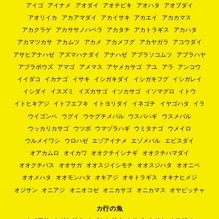
アイゴ
アイナメ
アオダイ
アオチビキ
アオハタ
アオブダイ
アオリイカ
アカアマダイ
アカイサキ
アカエイ
アカカマス
アカクラゲ
アカササノハベラ
アカタチ
アカトラギス
アカハタ
アカマツカサ
アカムツ
アカメ
アカメフグ
アカヤガラ
アコウダイ
アサヒアナハゼ
アズマハナダイ
アナハゼ
アブラソコムツ
アブラハヤ
アブラボウズ
アマゴ
アメマス
アヤメカサゴ
アユ
アラ
アンコウ
イイダコ
イカナゴ
イサキ
イシガキダイ
イシガキフグ
イシガレイ
イシダイ
イスズミ
イズカサゴ
イソカサゴ
イソマグロ
イトウ
イトヒキアジ
イトフエフキ
イトヨリダイ
イネゴチ
イヤゴハタ
イラ
ウイゴンベ
ウグイ
ウケグチメバル
ウスバハギ
ウスメバル
ウッカリカサゴ
ウツボ
ウマヅラハギ
ウミタナゴ
ウメイロ
ウルメイワシ
ウロハゼ
エゾアイナメ
エゾメバル
エビスダイ
オアカムロ
オイカワ
オオクチイシナギ
オオクチハマダイ
オオクチバス
オオサガ
オオスジイシモチ
オオスジハタ
オオニベ
オオメハタ
オオモンハタ
オキアジ
オキトラギス
オキナヒメジ
オジサン
オニアジ
オニオコゼ
オニカサゴ
オニカマス
オヤビッチャ
カ行の魚