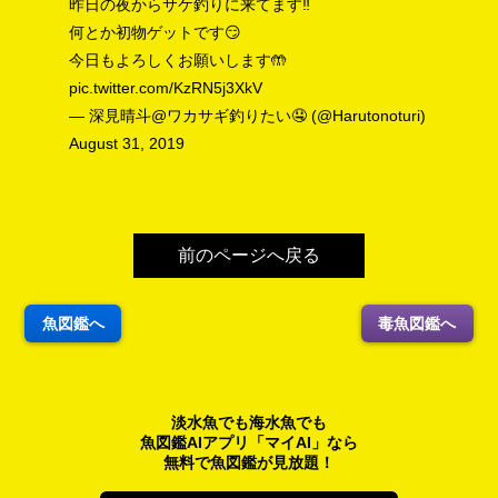
昨日の夜からサケ釣りに来てます‼️
何とか初物ゲットです😏
今日もよろしくお願いします🤲
pic.twitter.com/KzRN5j3XkV
— 深見晴斗@ワカサギ釣りたい🤤 (@Harutonoturi)
August 31, 2019
前のページへ戻る
魚図鑑へ
毒魚図鑑へ
淡水魚でも海水魚でも
魚図鑑AIアプリ「マイAI」なら
無料で魚図鑑が見放題！