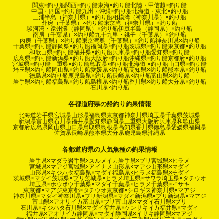
関東×釣り船
関西×釣り船
東海×釣り船
北陸・甲信越×釣り船
中国・四国×釣り船
九州・沖縄×釣り船
北海道・東北×釣り船
三浦半島（神奈川県）×釣り船
相模湾（神奈川県）×釣り船
外房（千葉県）×釣り船
東京湾（神奈川県）×釣り船
駿河湾・遠州灘（静岡県）×釣り船
伊豆半島（静岡県）×釣り船
南房（千葉県）×釣り船
九十九里・銚子（千葉県）×釣り船
内房（千葉県）×釣り船
東京湾奥（千葉県）×釣り船
神奈川県×釣り船
千葉県×釣り船
静岡県×釣り船
福岡県×釣り船
茨城県×釣り船
東京都×釣り船
和歌山県×釣り船
福井県×釣り船
兵庫県×釣り船
愛知県×釣り船
広島県×釣り船
新潟県×釣り船
大阪府×釣り船
沖縄県×釣り船
京都府×釣り船
宮城県×釣り船
三重県×釣り船
鳥取県×釣り船
北海道 ×釣り船
山口県×釣り船
埼玉県×釣り船
岡山県×釣り船
愛媛県×釣り船
高知県×釣り船
熊本県×釣り船
徳島県×釣り船
鹿児島県×釣り船
長崎県×釣り船
富山県×釣り船
岩手県×釣り船
福島県×釣り船
島根県×釣り船
香川県×釣り船
大分県×釣り船
石川県×釣り船
各都道府県の船釣り釣果情報
北海道
岩手県
宮城県
山形県
福島県
東京都
神奈川県
埼玉県
千葉県
茨城県
新潟県
富山県
石川県
福井県
愛知県
静岡県
三重県
大阪府
兵庫県
和歌山県
京都府
広島県
岡山県
山口県
鳥取県
島根県
高知県
香川県
徳島県
愛媛県
福岡県
佐賀県
長崎県
熊本県
大分県
鹿児島県
沖縄県
各都道府県の人気魚種の釣果情報
岩手県×マダラ
岩手県×スルメイカ
岩手県×ブリ
宮城県×ヒラメ
宮城県×マアジ
宮城県×アイナメ
山形県×マアジ
山形県×マダイ
山形県×キジハタ
福島県×マダイ
福島県×ヒラメ
福島県×チダイ
茨城県×マダイ
茨城県×ブリ
茨城県×ヒラメ
埼玉県×サワラ
埼玉県×タチウオ
埼玉県×ホウボウ
千葉県×マダイ
千葉県×ヒラメ
千葉県×イサキ
東京都×マアジ
東京都×タチウオ
東京都×シロギス
神奈川県×マアジ
神奈川県×マダイ
神奈川県×ブリ
新潟県×マダイ
新潟県×ブリ
新潟県×マアジ
富山県×アオリイカ
富山県×ブリ
富山県×マダイ
石川県×ブリ
石川県×キジハタ
石川県×マダイ
福井県×ケンサキイカ
福井県×マダイ
福井県×アオリイカ
静岡県×マダイ
静岡県×イサキ
静岡県×マアジ