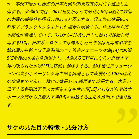
が、本州中部から西部の日本海側や関東地方の川にも遡上し産
卵する。水温8℃では、60日程度かかって孵化し50日程度で腹部
の卵嚢の栄養分を吸収し終わると浮上する。浮上時は体長5cm
程度でプランクトンを主とした捕食を開始する。浮上後から海
水耐性が発達していて、3月から4月頃に日中に群れで移動し降
海する[13]。日本系シロザケでは降海した当年魚は北海道沿岸を
離れ夏から秋には千島列島のごく沿岸かオホーツク海[14]の水温
8℃前後の水域を生活域とし、水温が5℃程度になると北西太平
洋の限られた水域[15]に移動し越冬をする。越冬後はアリューシ
ャン列島からベーリング海中部を餌場として表層から100m程度
の水深まで分布し、秋には体長37cm程度まで成長する。水温が
低下する冬期はアラスカ湾を主な生活の場[15]としながら夏はオ
ホーツク海から北部太平洋[16]を回遊する生活を成熟まで繰り返
す。
サケの見た目の特徴・見分け方