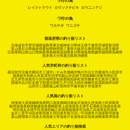
ラ行の魚
レイクトラウト
ロウソクチビキ
ロウニンアジ
ワ行の魚
ワカサギ
ワニゴチ
都道府県の釣り船リスト
北海道
岩手県
宮城県
福島県
東京都
神奈川県
埼玉県
千葉県
茨城県
新潟県
富山県
石川県
福井県
愛知県
静岡県
三重県
大阪府
兵庫県
和歌山県
京都府
広島県
岡山県
山口県
鳥取県
島根県
高知県
香川県
徳島県
愛媛県
福岡県
長崎県
熊本県
大分県
鹿児島県
沖縄県
人気市町村の釣り船リスト
横須賀市
宗像市
横浜市
三浦市
いすみ市
鹿嶋市
鴨川市
日立市
勝浦市
小田原市
南房総市
和歌山市
富津市
沼津市
館山市
足柄下郡真鶴町
伊東市
明石市
北九州市
糸島市
小浜市
福岡市
知多郡南知多町
旭市
鎌倉市
広島市
江東区
熱海市
品川区
足柄下郡湯河原町
江戸川区
大田区
神栖市
賀茂郡南伊豆町
山武市
三浦郡葉山町
長岡市
平塚市
銚子市
境港市
人気港の釣り船リスト
神湊港
大原港
鐘崎漁港
間口漁港
鹿嶋旧港
金沢漁港
久慈漁港
小田原新港
飯岡漁港
真鶴港
腰越漁港
鹿嶋新港
上総湊港
加太港
手石港
岐志漁港
佐島港
明石港
走水港
宇佐美港
松輪江奈漁港
福浦港
寺泊港
乙浜漁港
金田漁港
金沢八景平潟
長井新宿港
片貝旧港
市堀川沿い
平潟港
外川漁港
那珂湊港
葉山鐙摺港
大洗港
太海漁港
大井漁港
片名漁港
姪浜漁港
波崎港
西津漁港
人気エリアの釣り船検索