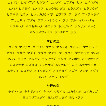
ヒオドシ
ヒガンフグ
ヒゲダイ
ヒシダイ
ヒブダイ
ヒメ
ヒメコダイ
ヒメジ
ヒメダイ
ヒメマス
ヒョウモンダコ
ヒラスズキ
ヒラソウダ
ヒラマサ
ヒラメ
ヒレナガカンパチ
ビワマス
フエダイ
フエフキダイ
フサカサゴ
ブダイ
ブラウントラウト
ブリ
ブルーギル
ヘダイ
ホウキハタ
ホウセキハタ
ホウボウ
ホシガレイ
ホシザメ
ホッケ
ホンソメワケベラ
ホンモロコ
ボラ
マ行の魚
マアジ
マアナゴ
マイワシ
マエソ
マカジキ
マガレイ
マコガレイ
マゴチ
マサバ
マダイ
マダコ
マダラ
マトウダイ
マナガツオ
マハゼ
マハタ
マフグ
マルアジ
マルソウダ
マルタ
マンボウ
ミシマオコゼ
ミズクラゲ
ミズダコ
ミノカサゴ
ムシガレイ
ムツ
ムラサキイカ
ムラソイ
ムロアジ
メイタガレイ
メイチダイ
メゴチ
メジナ
メダイ
メバチ
メバル
モツゴ
ヤ行の魚
ヤイトハタ
ヤナギノマイ
ヤマメ
ヤリイカ
ユカタハタ
ユメカサゴ
ヨコスジフエダイ
ヨスジフエダイ
ヨリトフグ