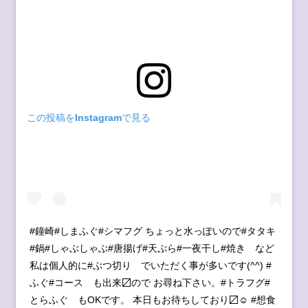
この投稿をInstagramで見る
#鐘崎#しまふぐ#シマフグ ちょっと水っぽいので#タタキ
#鍋#しゃぶしゃぶ#唐揚げ#天ぷら#一夜干し#焼き など
私は個人的に#ぶつ切り でいただく事が多いです(^^) #
ふぐ#コース も出来〼ので お尋ね下さい。#トラフグ#
とらふぐ もOKです。 本日もお待ちしており〼☺︎ #想食