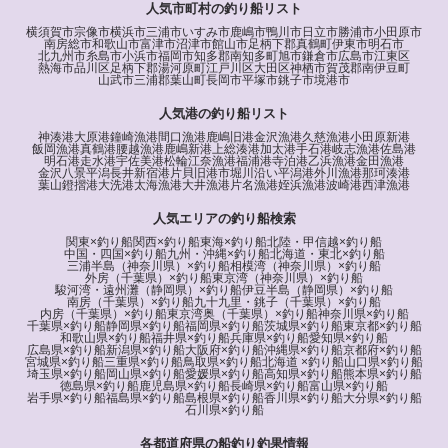
人気市町村の釣り船リスト
横須賀市
宗像市
横浜市
三浦市
いすみ市
鹿嶋市
鴨川市
日立市
勝浦市
小田原市
南房総市
和歌山市
富津市
沼津市
館山市
足柄下郡真鶴町
伊東市
明石市
北九州市
糸島市
小浜市
福岡市
知多郡南知多町
旭市
鎌倉市
広島市
江東区
熱海市
品川区
足柄下郡湯河原町
江戸川区
大田区
神栖市
賀茂郡南伊豆町
山武市
三浦郡葉山町
長岡市
平塚市
銚子市
境港市
人気港の釣り船リスト
神湊港
大原港
鐘崎漁港
間口漁港
鹿嶋旧港
金沢漁港
久慈漁港
小田原新港
飯岡漁港
真鶴港
腰越漁港
鹿嶋新港
上総湊港
加太港
手石港
岐志漁港
佐島港
明石港
走水港
宇佐美港
松輪江奈漁港
福浦港
寺泊港
乙浜漁港
金田漁港
金沢八景平潟
長井新宿港
片貝旧港
市堀川沿い
平潟港
外川漁港
那珂湊港
葉山鐙摺港
大洗港
太海漁港
大井漁港
片名漁港
姪浜漁港
波崎港
西津漁港
人気エリアの釣り船検索
関東×釣り船
関西×釣り船
東海×釣り船
北陸・甲信越×釣り船
中国・四国×釣り船
九州・沖縄×釣り船
北海道・東北×釣り船
三浦半島（神奈川県）×釣り船
相模湾（神奈川県）×釣り船
外房（千葉県）×釣り船
東京湾（神奈川県）×釣り船
駿河湾・遠州灘（静岡県）×釣り船
伊豆半島（静岡県）×釣り船
南房（千葉県）×釣り船
九十九里・銚子（千葉県）×釣り船
内房（千葉県）×釣り船
東京湾奥（千葉県）×釣り船
神奈川県×釣り船
千葉県×釣り船
静岡県×釣り船
福岡県×釣り船
茨城県×釣り船
東京都×釣り船
和歌山県×釣り船
福井県×釣り船
兵庫県×釣り船
愛知県×釣り船
広島県×釣り船
新潟県×釣り船
大阪府×釣り船
沖縄県×釣り船
京都府×釣り船
宮城県×釣り船
三重県×釣り船
鳥取県×釣り船
北海道 ×釣り船
山口県×釣り船
埼玉県×釣り船
岡山県×釣り船
愛媛県×釣り船
高知県×釣り船
熊本県×釣り船
徳島県×釣り船
鹿児島県×釣り船
長崎県×釣り船
富山県×釣り船
岩手県×釣り船
福島県×釣り船
島根県×釣り船
香川県×釣り船
大分県×釣り船
石川県×釣り船
各都道府県の船釣り釣果情報