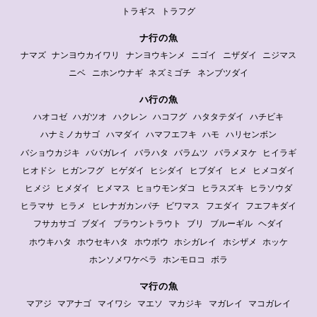
トラギス
トラフグ
ナ行の魚
ナマズ
ナンヨウカイワリ
ナンヨウキンメ
ニゴイ
ニザダイ
ニジマス
ニベ
ニホンウナギ
ネズミゴチ
ネンブツダイ
ハ行の魚
ハオコゼ
ハガツオ
ハクレン
ハコフグ
ハタタテダイ
ハチビキ
ハナミノカサゴ
ハマダイ
ハマフエフキ
ハモ
ハリセンボン
バショウカジキ
ババガレイ
バラハタ
バラムツ
バラメヌケ
ヒイラギ
ヒオドシ
ヒガンフグ
ヒゲダイ
ヒシダイ
ヒブダイ
ヒメ
ヒメコダイ
ヒメジ
ヒメダイ
ヒメマス
ヒョウモンダコ
ヒラスズキ
ヒラソウダ
ヒラマサ
ヒラメ
ヒレナガカンパチ
ビワマス
フエダイ
フエフキダイ
フサカサゴ
ブダイ
ブラウントラウト
ブリ
ブルーギル
ヘダイ
ホウキハタ
ホウセキハタ
ホウボウ
ホシガレイ
ホシザメ
ホッケ
ホンソメワケベラ
ホンモロコ
ボラ
マ行の魚
マアジ
マアナゴ
マイワシ
マエソ
マカジキ
マガレイ
マコガレイ