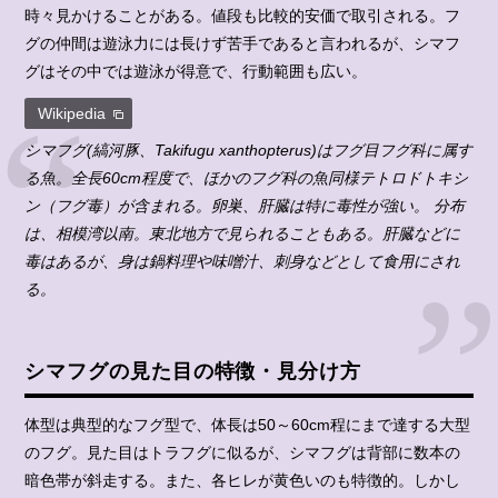
時々見かけることがある。値段も比較的安価で取引される。フ
グの仲間は遊泳力には長けず苦手であると言われるが、シマフ
グはその中では遊泳が得意で、行動範囲も広い。
Wikipedia
シマフグ(縞河豚、Takifugu xanthopterus)はフグ目フグ科に属す
る魚。全長60cm程度で、ほかのフグ科の魚同様テトロドトキシ
ン（フグ毒）が含まれる。卵巣、肝臓は特に毒性が強い。 分布
は、相模湾以南。東北地方で見られることもある。肝臓などに
毒はあるが、身は鍋料理や味噌汁、刺身などとして食用にされ
る。
シマフグの見た目の特徴・見分け方
体型は典型的なフグ型で、体長は50～60cm程にまで達する大型
のフグ。見た目はトラフグに似るが、シマフグは背部に数本の
暗色帯が斜走する。また、各ヒレが黄色いのも特徴的。しかし