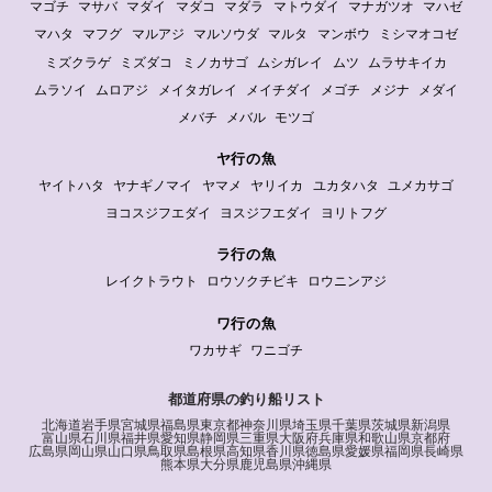
マゴチ
マサバ
マダイ
マダコ
マダラ
マトウダイ
マナガツオ
マハゼ
マハタ
マフグ
マルアジ
マルソウダ
マルタ
マンボウ
ミシマオコゼ
ミズクラゲ
ミズダコ
ミノカサゴ
ムシガレイ
ムツ
ムラサキイカ
ムラソイ
ムロアジ
メイタガレイ
メイチダイ
メゴチ
メジナ
メダイ
メバチ
メバル
モツゴ
ヤ行の魚
ヤイトハタ
ヤナギノマイ
ヤマメ
ヤリイカ
ユカタハタ
ユメカサゴ
ヨコスジフエダイ
ヨスジフエダイ
ヨリトフグ
ラ行の魚
レイクトラウト
ロウソクチビキ
ロウニンアジ
ワ行の魚
ワカサギ
ワニゴチ
都道府県の釣り船リスト
北海道
岩手県
宮城県
福島県
東京都
神奈川県
埼玉県
千葉県
茨城県
新潟県
富山県
石川県
福井県
愛知県
静岡県
三重県
大阪府
兵庫県
和歌山県
京都府
広島県
岡山県
山口県
鳥取県
島根県
高知県
香川県
徳島県
愛媛県
福岡県
長崎県
熊本県
大分県
鹿児島県
沖縄県