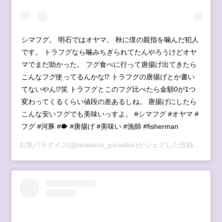
シマフグ。 明石ではオヤマ。 秋に僕の親指を噛んだ犯人
です。 トラフグなら噛みちぎられてたんやろうけどオヤ
マでまだ助かった。 フグ食べに行って唐揚げ出てきたら
こんなフグ使ってるんかな⁉︎ トラフグの唐揚げとか書い
てないやん⁉︎笑 トラフグとこのフグ比べたら金額0が1つ
変わってくるくらい値段の差あるしね。 唐揚げにしたら
こんな安いフグでも美味いっすよ。 #シマフグ #オヤマ #
フグ #河豚 #🐡 #唐揚げ #美味い #漁師 #fisherman
お魚パラダイス
(@osakana_paradise)がシェアした投稿 -
2020