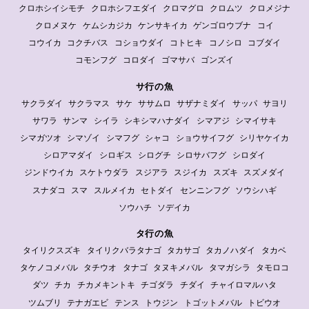
クロホシイシモチ
クロホシフエダイ
クロマグロ
クロムツ
クロメジナ
クロメヌケ
ケムシカジカ
ケンサキイカ
ゲンゴロウブナ
コイ
コウイカ
コクチバス
コショウダイ
コトヒキ
コノシロ
コブダイ
コモンフグ
コロダイ
ゴマサバ
ゴンズイ
サ行の魚
サクラダイ
サクラマス
サケ
ササムロ
サザナミダイ
サッパ
サヨリ
サワラ
サンマ
シイラ
シキシマハナダイ
シマアジ
シマイサキ
シマガツオ
シマゾイ
シマフグ
シャコ
ショウサイフグ
シリヤケイカ
シロアマダイ
シロギス
シログチ
シロサバフグ
シロダイ
ジンドウイカ
スケトウダラ
スジアラ
スジイカ
スズキ
スズメダイ
スナダコ
スマ
スルメイカ
セトダイ
センニンフグ
ソウシハギ
ソウハチ
ソデイカ
タ行の魚
タイリクスズキ
タイリクバラタナゴ
タカサゴ
タカノハダイ
タカベ
タケノコメバル
タチウオ
タナゴ
タヌキメバル
タマガシラ
タモロコ
ダツ
チカ
チカメキントキ
チゴダラ
チダイ
チャイロマルハタ
ツムブリ
テナガエビ
テンス
トウジン
トゴットメバル
トビウオ