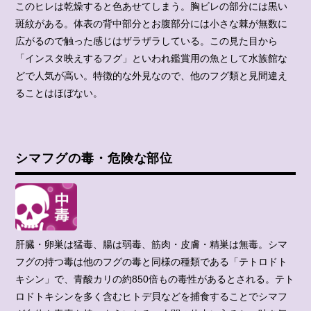
このヒレは乾燥すると色あせてしまう。胸ビレの部分には黒い
斑紋がある。体表の背中部分とお腹部分には小さな棘が無数に
広がるので触った感じはザラザラしている。この見た目から
「インスタ映えするフグ」といわれ鑑賞用の魚として水族館な
どで人気が高い。特徴的な外見なので、他のフグ類と見間違え
ることはほぼない。
シマフグの毒・危険な部位
肝臓・卵巣は猛毒、腸は弱毒、筋肉・皮膚・精巣は無毒。シマ
フグの持つ毒は他のフグの毒と同様の種類である「テトロドト
キシン」で、青酸カリの約850倍もの毒性があるとされる。テト
ロドトキシンを多く含むヒトデ貝などを捕食することでシマフ