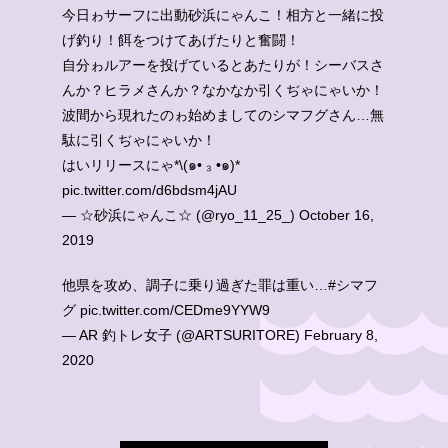
今日ゎサーフに出動砂浜にゃんこ！相方と一緒に投
げ釣り！餌をつけてあげたりと奮闘！
自分ゎルアーを投げているとあたりが！シーバスさ
んか？ヒラメさんか？なかなか引くぢゃにゃいか！
波間から現れたのゎ始めましてのシマフグさん…無
駄に引くぢゃにゃいか！
はいリリースにゃ*\(๑• ₃ •๑)*
pic.twitter.com/d6bdsm4jAU
— ☆砂浜にゃんこ☆ (@ryo_11_25_)
October 16,
2019
他県を攻め、調子に乗り過ぎた罪は重い…
#シマフ
グ
pic.twitter.com/CEDme9YYW9
— AR 釣トレ女子 (@ARTSURITORE)
February 8,
2020