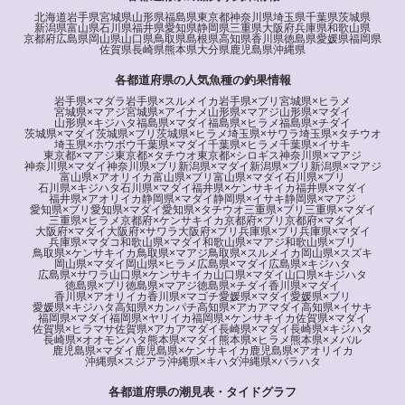
北海道
岩手県
宮城県
山形県
福島県
東京都
神奈川県
埼玉県
千葉県
茨城県
新潟県
富山県
石川県
福井県
愛知県
静岡県
三重県
大阪府
兵庫県
和歌山県
京都府
広島県
岡山県
山口県
鳥取県
島根県
高知県
香川県
徳島県
愛媛県
福岡県
佐賀県
長崎県
熊本県
大分県
鹿児島県
沖縄県
各都道府県の人気魚種の釣果情報
岩手県×マダラ
岩手県×スルメイカ
岩手県×ブリ
宮城県×ヒラメ
宮城県×マアジ
宮城県×アイナメ
山形県×マアジ
山形県×マダイ
山形県×キジハタ
福島県×マダイ
福島県×ヒラメ
福島県×チダイ
茨城県×マダイ
茨城県×ブリ
茨城県×ヒラメ
埼玉県×サワラ
埼玉県×タチウオ
埼玉県×ホウボウ
千葉県×マダイ
千葉県×ヒラメ
千葉県×イサキ
東京都×マアジ
東京都×タチウオ
東京都×シロギス
神奈川県×マアジ
神奈川県×マダイ
神奈川県×ブリ
新潟県×マダイ
新潟県×ブリ
新潟県×マアジ
富山県×アオリイカ
富山県×ブリ
富山県×マダイ
石川県×ブリ
石川県×キジハタ
石川県×マダイ
福井県×ケンサキイカ
福井県×マダイ
福井県×アオリイカ
静岡県×マダイ
静岡県×イサキ
静岡県×マアジ
愛知県×ブリ
愛知県×マダイ
愛知県×タチウオ
三重県×ブリ
三重県×マダイ
三重県×ヒラメ
京都府×ケンサキイカ
京都府×ブリ
京都府×マダイ
大阪府×マダイ
大阪府×サワラ
大阪府×ブリ
兵庫県×ブリ
兵庫県×マダイ
兵庫県×マダコ
和歌山県×マダイ
和歌山県×マアジ
和歌山県×ブリ
鳥取県×ケンサキイカ
鳥取県×マアジ
鳥取県×スルメイカ
岡山県×スズキ
岡山県×マダイ
岡山県×ヒラメ
広島県×マダイ
広島県×キジハタ
広島県×サワラ
山口県×ケンサキイカ
山口県×マダイ
山口県×キジハタ
徳島県×ブリ
徳島県×マアジ
徳島県×チダイ
香川県×マダイ
香川県×アオリイカ
香川県×マゴチ
愛媛県×マダイ
愛媛県×ブリ
愛媛県×キジハタ
高知県×カンパチ
高知県×アカアマダイ
高知県×イサキ
福岡県×マダイ
福岡県×ヤリイカ
福岡県×ケンサキイカ
佐賀県×マダイ
佐賀県×ヒラマサ
佐賀県×アカアマダイ
長崎県×マダイ
長崎県×キジハタ
長崎県×オオモンハタ
熊本県×マダイ
熊本県×ヒラメ
熊本県×メバル
鹿児島県×マダイ
鹿児島県×ケンサキイカ
鹿児島県×アオリイカ
沖縄県×スジアラ
沖縄県×キハダ
沖縄県×バラハタ
各都道府県の潮見表・タイドグラフ