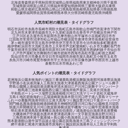
北海道
青森県
岩手県
秋田県
宮城県
山形県
福島県
東京都
神奈川県
千葉県
茨城県
新潟県
富山県
石川県
福井県
愛知県
静岡県
三重県
大阪府
兵庫県
和歌山県
京都府
広島県
岡山県
山口県
鳥取県
島根県
高知県
香川県
徳島県
愛媛県
福岡県
佐賀県
長崎県
熊本県
大分県
宮崎県
鹿児島県
沖縄県
人気市町村の潮見表・タイドグラフ
明石市
浜松市
糸島市
長崎市
周防大島町
広島市
和歌山市
鳴門市
富津市
下関市
北九州市
木更津市
姫路市
九十九里町
淡路市
石巻市
平戸市
横浜市
神戸市
江戸川区
名古屋市
呉市
延岡市
志摩市
館山市
平塚市
小豆島町
四日市市
江田島市
常滑市
沼津市
松山市
福山市
横須賀市
唐津市
津市
長島町
佐世保市
茅ヶ崎市
浦安市
宮古島市
伊勢市
伊万里市
天草市
今治市
南知多町
勝浦市
南伊勢町
浜田市
大洗町
五島市
上天草市
芦北町
愛南町
いわき市
大磯町
長門市
千葉市
焼津市
亘理町
境港市
田原市
臼杵市
鈴鹿市
西尾市
恩納村
銚子市
仙台市
八戸市
芦屋町
光市
舞鶴市
行橋市
碧南市
西海市
高松市
葉山町
徳之島町
気仙沼市
市川市
桑名市
廿日市市
福岡市
赤穂市
屋久島町
苫小牧市
玉名市
糸魚川市
川崎市
尾鷲市
柳井市
宇土市
加古川市
宗像市
諫早市
西宮市
上越市
倉敷市
出水市
南あわじ市
人気ポイントの潮見表・タイドグラフ
若洲海浜公園
本牧海釣り施設
三番瀬
鹿島港
横浜
舞阪漁港
那珂湊港
豊浜漁港
宇野港
小名浜港
貝塚人工島
加太漁港
大津港
葛西海浜公園
アジュール舞子
野島公園
閖上港
福田港
須磨海岸
清水港
旧江戸川河口
新舞子マリンパーク
相馬港
三池港
東扇島西公園
三浦海岸
南芦屋浜
二見港
片貝漁港
平和島ボートレース場
野北漁港
相模川河口
大洗マリーナ
若松
大蔵海岸
玉島Ｅ地区
碧南海釣り広場
波崎新漁港
木曽川河口
呼子港
八景島マリーナ
ふれーゆ裏
飯岡漁港
羽田
日立港
大黒海づり施設
豊川河口
千葉ポートパーク
関門橋
名護漁港
御前崎港
師崎港
天神崎
阿武隈川河口
海の公園
検見川堤防
筑後川昇開橋
室見川河口
敦賀新港
横須賀
平磯海づり公園
牛窓港
垂水漁港
明石港
本渡港
鳥取港
東幡豆漁港
佐伯港
田ノ浦漁港
仙台漁港
津名港
豊橋
大磯港
神戸空港親水護岸
木更津港
武庫川一文字
新宮漁港
吉野川河口
三角西港
洲本港
千葉港
城ヶ島公園
小島漁港
吹上浜
三崎漁港
妻鹿漁港
熊本新港
館山港
牛深
宇品波止場公園
志賀島漁港
大三島フィッシングパーク
網干港
新仁尾港
片瀬漁港
市原海釣り施設
姪浜漁港
本荘人工島
古宇利島
亀浦港