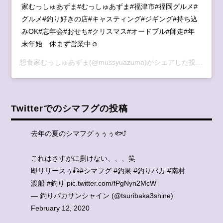
家むっしゅあずま#むっしゅあずま#福津市#福岡グルメ#
グルメ#釣り好きの店#キャスティング#ジギング#持ち込
みOK#忘年会#おせち#クリスマス#オードブル#師走#年
末年始 休まず営業中☺︎
想食家むっしゅあずま
(@mussyuazuma)がシェアした投稿 -
20
Twitterでのシマフグの投稿
去年の夏のシマフグぅぅぅ🐟⤴️
これはさすがに捌けない、、、笑
即リリースぅ🎣
#シマフグ
#釣果
#釣りバカ
#南村
渡船
#釣り
pic.twitter.com/fPgNyn2McW
— 釣りバカサンシャイン (@tsuribaka3shine)
February 12, 2020