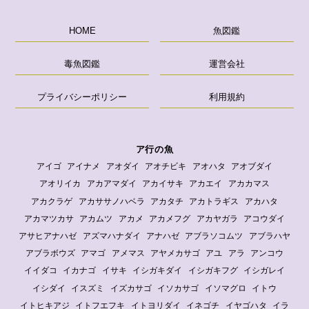
HOME
魚図鑑
毒魚図鑑
運営会社
プライバシーポリシー
利用規約
ア行の魚
アイゴ
アイナメ
アオダイ
アオチビキ
アオハタ
アオブダイ
アオリイカ
アカアマダイ
アカイサキ
アカエイ
アカカマス
アカクラゲ
アカササノハベラ
アカタチ
アカトラギス
アカハタ
アカマツカサ
アカムツ
アカメ
アカメフグ
アカヤガラ
アコウダイ
アサヒアナハゼ
アズマハナダイ
アナハゼ
アブラソコムツ
アブラハヤ
アブラボウズ
アマゴ
アメマス
アヤメカサゴ
アユ
アラ
アンコウ
イイダコ
イカナゴ
イサキ
イシガキダイ
イシガキフグ
イシガレイ
イシダイ
イスズミ
イズカサゴ
イソカサゴ
イソマグロ
イトウ
イトヒキアジ
イトフエフキ
イトヨリダイ
イネゴチ
イヤゴハタ
イラ