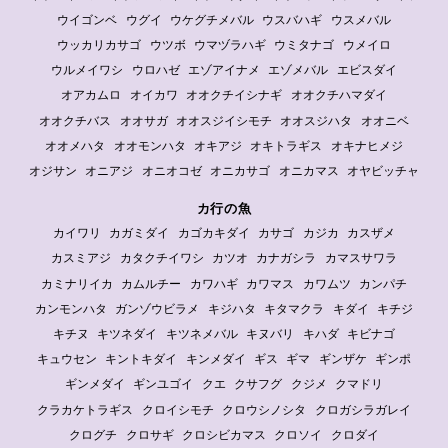
ウイゴンベ
ウグイ
ウケグチメバル
ウスバハギ
ウスメバル
ウッカリカサゴ
ウツボ
ウマヅラハギ
ウミタナゴ
ウメイロ
ウルメイワシ
ウロハゼ
エゾアイナメ
エゾメバル
エビスダイ
オアカムロ
オイカワ
オオクチイシナギ
オオクチハマダイ
オオクチバス
オオサガ
オオスジイシモチ
オオスジハタ
オオニベ
オオメハタ
オオモンハタ
オキアジ
オキトラギス
オキナヒメジ
オジサン
オニアジ
オニオコゼ
オニカサゴ
オニカマス
オヤビッチャ
カ行の魚
カイワリ
カガミダイ
カゴカキダイ
カサゴ
カジカ
カスザメ
カスミアジ
カタクチイワシ
カツオ
カナガシラ
カマスサワラ
カミナリイカ
カムルチー
カワハギ
カワマス
カワムツ
カンパチ
カンモンハタ
ガンゾウビラメ
キジハタ
キタマクラ
キダイ
キチジ
キチヌ
キツネダイ
キツネメバル
キヌバリ
キハダ
キビナゴ
キュウセン
キントキダイ
キンメダイ
ギス
ギマ
ギンザケ
ギンポ
ギンメダイ
ギンユゴイ
クエ
クサフグ
クジメ
クマドリ
クラカケトラギス
クロイシモチ
クロウシノシタ
クロガシラガレイ
クログチ
クロサギ
クロシビカマス
クロソイ
クロダイ