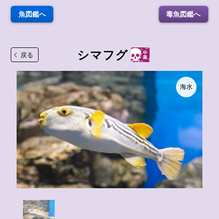
魚図鑑へ
毒魚図鑑へ
シマフグ
戻る
海水