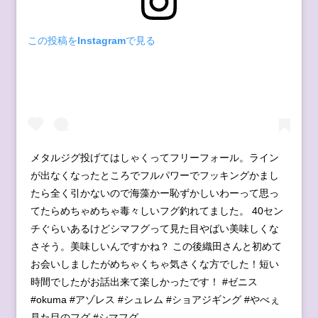
この投稿をInstagramで見る
メタルジグ投げてはしゃくってフリーフォール。ライン
が出なくなったところでフルパワーでフッキングかまし
たら全く引かないので海藻かー恥ずかしいわーって思っ
てたらめちゃめちゃ毒々しいフグ釣れてました。 40セン
チぐらいあるけどシマフグって見た目やばい美味しくな
さそう。美味しいんですかね？ この後織田さんと初めて
お会いしましたがめちゃくちゃ気さくな方でした！短い
時間でしたがお話出来て楽しかったです！ #ゼニス
#okuma #アゾレス #シュレム #ショアジギング #やべぇ
見た目のフグ #シマフグ